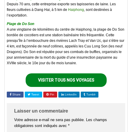
Depuis 70 ans, cette entreprise exporte ses tapisseries de laine. Les
fleurs cultivées à Dang Hai, à 5 km de
Haiphong
, sont destinées à
l’exportation.
Plage de Do Son
A une vingtaine de kilomètres du centre de Haiphong, la plage de Do Son
bordée de cocotiers est une station balnéaire très fréquentée. Cette
presqu’île à l’embouchure des rivières Lach Tray et Van Uc, qui s’étire sur
4 km, est façonnée de neuf collines, appelés les Cuu Long Son (les neuf
Dragons). Do Son est réputée pour ses combats de buffles, organisés le
jour anniversaire de la mort du guide d’une insurrection paysanne au
XVIIIe siècle, le 10e jour du 8e mois lunaire.
VISITER TOUS NOS VOYAGES
Share
Tweet
Pin
LinkedIn
Tumblr
Laisser un commentaire
Votre adresse e-mail ne sera pas publiée.
Les champs
obligatoires sont indiqués avec
*