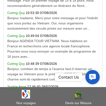
message. Pour un premier voyage de 15 à 18 jours, nous
recommandons généralement un itinéraire du Nord...
Cường Quy
10:53:30 07/08/2026
Bonjour madame, Merci pour votre message et pour l'intérêt
que vous portez au Vietnam. Oui, nous organisons
exclusivement des circuits privés sur mesure avec un...
Cường Quy
10:49:04 07/08/2026
Bonjour AGENDA TOUR VIETNAM. Nous habitons en
France et recherchons une agence locale francophone.
Pourriez-vous nous envoyer un exemple de programme de
16 jours avec...
Cường Quy
10:48:39 07/08/2026
Bonjour, combien de temps à l'avance faut-il réserver un
voyage au Vietnam pour le printemps 2027 ? Les hôtels de
Contact
Contact Us
charme sont-ils rapidement complets ?
Us
Sophie Anne
17:46:40 28/07/2026
Bonjour, nous sommes un couple de retraités et nous
envisageons un voyage au Vietnam en mars 2027.
Proposez-vous des circuits privés avec un guide
Nos voyages
Devis sur Mesure