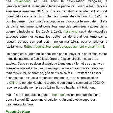
cité
d’Haiphong
est née sous la colonisation française, à
l’emplacement d’un ancien village de pêcheurs. Lorsque les Français
s’en emparèrent en 1874, la cité se transforme rapidement en port
industriel grâce à la proximité des mines de charbon. En 1946, le
bombardement des quartiers populaires provoqua le mort de milliers
de civils vietnamiens, et constitua l’une des premières causes de la
guerre d’Indochine. De 1965 à 1972,
Haiphong
subit de nouvelles
attaques aériennes et navales, cette fois de la part des Américains,
jusqu’à ce que son port soit miné en mai 1972, pour empêcher le
ravitaillement
https://agendatour.com/voyages-au-nord-vietnam.html
.
Haiphong est aujourd’hui le deuxième port du pays, et le deuxième centre
industriel national grâce à la sidérurgie, à la construction navale, au
textile… Outre sa position stratégique à quelques kilomètres du golfe du
Tonkin, la ville est entourée d’une région riche en ressources naturelles :
minerais de fer, de charbon, gisements calcaires… Profitant de l’essor
économique de toute la région septentrionale, et de sa proximité de
la
Chine
, le port de Haiphong a débuté son agrandissement en 2003. On
recense actuellement près de 1,8 millions d’habitants à Haiphong.
Malgré son importance portuaire,
Haiphong
est encore habitée d’une
douce tranquillité, avec une circulation clairse­mée et de superbes
bâtiments coloniaux.
Pagode Du Hang