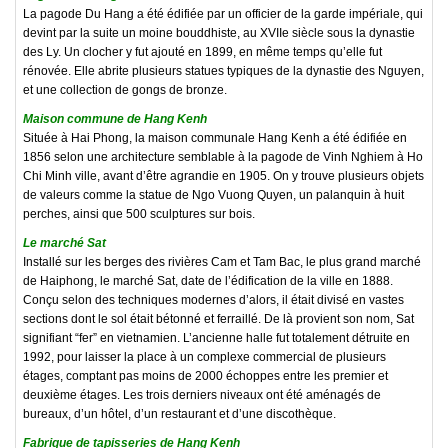
La pagode Du Hang a été édifiée par un officier de la garde impériale, qui
devint par la suite un moine bouddhiste, au XVIIe siècle sous la dynastie
des Ly. Un clocher y fut ajouté en 1899, en même temps qu’elle fut
rénovée. Elle abrite plusieurs statues typiques de la dynastie des Nguyen,
et une collection de gongs de bronze.
Maison commune de Hang Kenh
Située à Hai Phong, la maison communale Hang Kenh a été édifiée en
1856 selon une architecture semblable à la pagode de Vinh Nghiem à Ho
Chi Minh ville, avant d’être agrandie en 1905. On y trouve plusieurs objets
de valeurs comme la statue de Ngo Vuong Quyen, un palanquin à huit
perches, ainsi que 500 sculptures sur bois.
Le marché Sat
Installé sur les berges des rivières Cam et Tam Bac, le plus grand marché
de Haiphong, le marché Sat, date de l’édification de la ville en 1888.
Conçu selon des techniques modernes d’alors, il était divisé en vastes
sections dont le sol était bétonné et ferraillé. De là provient son nom, Sat
signifiant “fer” en vietnamien. L’ancienne halle fut totalement détruite en
1992, pour laisser la place à un complexe commercial de plusieurs
étages, comptant pas moins de 2000 échoppes entre les premier et
deuxième étages. Les trois derniers niveaux ont été aménagés de
bureaux, d’un hôtel, d’un restaurant et d’une discothèque.
Fabrique de tapisseries de Hang Kenh