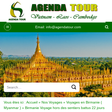
Passer
au
contenu
Email:
info@agendatour.com
Vous êtes ici :
Accueil
»
Nos Voyages
»
Voyages en Birmanie (
Myanmar )
»
Birmanie Voyage hors des sentiers battus 22 jours