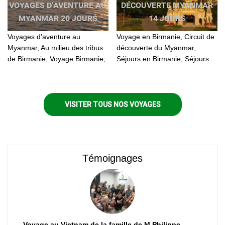
VOYAGES D’AVENTURE AU
DÉCOUVERTE MYANMAR
MYANMAR 20 JOURS
14 JOURS
Voyages d'aventure au
Voyage en Birmanie, Circuit de
Myanmar, Au milieu des tribus
découverte du Myanmar,
de Birmanie, Voyage Birmanie,
Séjours en Birmanie, Séjours
Circuit Birmanie, Circuit Voayge
au Myanma, Circuit voyage en
au Myanmar, Voyage pas cher
Birmanie, Tour en Birmanie,
au Myanmar...
Birmanie 14 jours...
VISITER TOUS NOS VOYAGES
Témoignages
Voyage au Vietnam de la famille de M Philippe