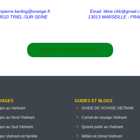
PIERRE
npierre.kerling@orange.fr
Email:
titine.chb@gmail.
8510 TRIEL-SUR-SEINE
13013 MARSEILLE - FR
VISITER TOUS NOS VOYAGES
YAGES
GUIDES ET BLOGS
es au Vietnam
GUIDE DE VOYAGE VIETNAM
es au Nord Vietnam
Carnet de voyage Vietnam
es au Sud Vietnam
Quand partir au Vietnam
es Vietnam en famille
Météo et climat Vietnam