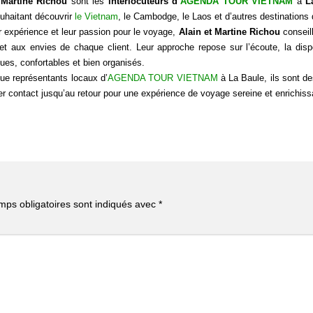
 Martine Richou
sont les
interlocuteurs d’
AGENDA TOUR VIETNAM
à
L
uhaitant découvrir
le Vietnam
, le Cambodge, le Laos et d’autres destinations
 expérience et leur passion pour le voyage,
Alain et Martine Richou
conseill
et aux envies de chaque client. Leur approche repose sur l’écoute, la dispo
ues, confortables et bien organisés.
ue représentants locaux d’
AGENDA TOUR VIETNAM
à La Baule, ils sont d
r contact jusqu’au retour pour une expérience de voyage sereine et enrichiss
mps obligatoires sont indiqués avec
*