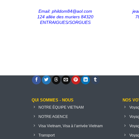
Email:
phildom84@aol.com
jea
124 allée des muriers 84320
7
ENTRAIGUES/SORGUES
QUI SOMMES - NOUS
NOS VO
NOTRE ÉQUIPE VIETNAM
Voyag
NOTRE AGENCE
Voyag
Visa Vietnam, Visa à l’arrivée Vietnam
Voyag
Transport
Voyag