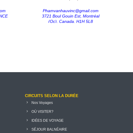
com
Phamvanhauvinc@gmail.com
ANCE
3721 Boul Gouin Est, Montréal
(Qc), Canada. H1H 5L8
CIRCUITS SELON LA DURÉE
Nos Voyages
OÙ VISITER?
IDÉES DE VOYAGE
SÉJOUR BALNÉAIRE