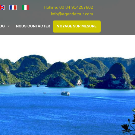
Hotline:
00 84 914257602
info@agendatour.com
Travel
Agence
Viaggio
Vietnam
de
Vietnam
OG
NOUS CONTACTER
VOYAGE SUR MESURE
voyage
au
Vietnam