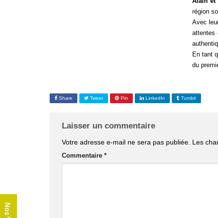
Alain et
région so
Avec leur
attentes 
authentiq
En tant q
du premie
Share
Tweet
Pin
LinkedIn
Tumblr
Laisser un commentaire
Votre adresse e-mail ne sera pas publiée.
Les cha
Commentaire
*