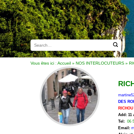
Vous êtes ici :
Accueil
»
NOS INTERLOCUTEURS
»
RI
RICH
martine5
DES RO
RICHOU
Add: 11
Tel:
06 
Email:
m