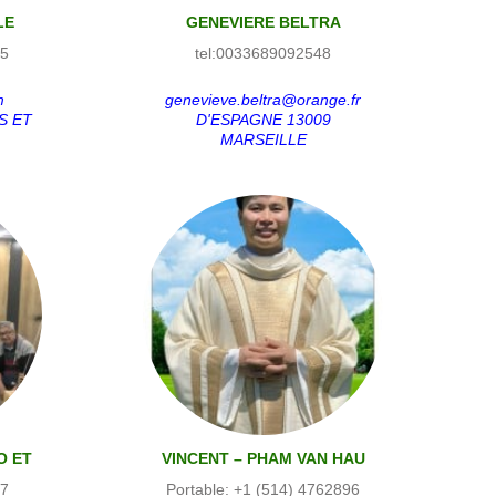
LE
GENEVIERE BELTRA
95
tel:0033689092548
m
genevieve.beltra@orange.fr
S ET
D'ESPAGNE 13009
MARSEILLE
O ET
VINCENT – PHAM VAN HAU
N
57
Portable: +1 (514) 4762896