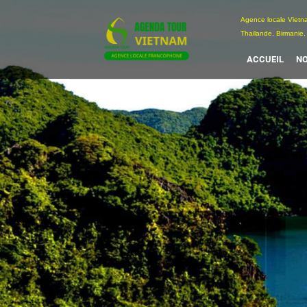
Passer
Agence locale Vi
au
Thailande, Birmanie,
contenu
ACCUEIL
NO