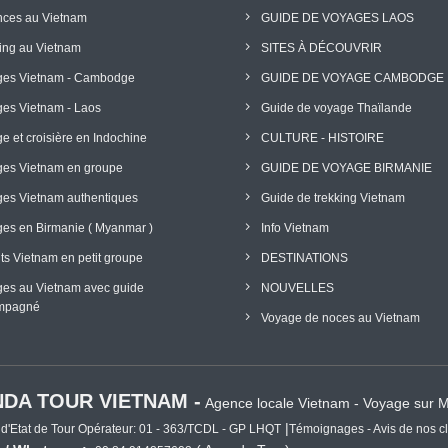
ces au Vietnam
GUIDE DE VOYAGES LAOS
ing au Vietnam
SITES À DÉCOUVRIR
ges Vietnam - Cambodge
GUIDE DE VOYAGE CAMBODGE
es Vietnam - Laos
Guide de voyage Thaïlande
e et croisière en Indochine
CULTURE - HISTOIRE
es Vietnam en groupe
GUIDE DE VOYAGE BIRMANIE
es Vietnam authentiques
Guide de trekking Vietnam
es en Birmanie ( Myanmar )
Info Vietnam
its Vietnam en petit groupe
DESTINATIONS
es au Vietnam avec guide
NOUVELLES
mpagné
Voyage de noces au Vietnam
DA TOUR VIETNAM -
Agence locale Vietnam - Voyage sur
|
 d'Etat de Tour Opérateur: 01 - 363/TCDL - GP LHQT
Témoignages - Avis de nos cl