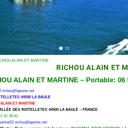
CHOU ALAIN ET MARTINE
RICHOU ALAIN ET 
OU ALAIN ET MARTINE – Portable:
06 
2.richou@laposte.net
ITELLETES 44500 LA BAULE
 ALAIN ET MARTINE
 ALLÉE DES ROITELLETES 44500 LA BAULE – FRANCE
51 81 38 42
artine52.richou@laposte.net