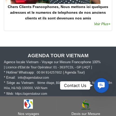
Chers Clients Francophones, Nous mettons ici quelques
adresses et le numeros de telephones de nos anciens
clients et ils sont devenues nos amis
Voir Plus+
AGENDA TOUR VIETNAM
Agence locale Vietnam - Voyage sur Mesure Francophone 100%
|
|
Licence d'Etat de Tour Opérateur: 01 - 363/TCDL - GP LHQT
* Hotline/ Whatsapp:
( Agenda Tour)
00 84 914257602
* Email:
info@agendatour.com
* Siège au Vietnam:
9ème étage, Bâtiment 169 Đ. Nguyễn Ngọc Vũ, Yên
Contact
Contact Us
Hòa, Hà Nội 100000, Viêt Nam
Us
* Web:
https://agendatour
.com
Nos voyages
Devis sur Mesure