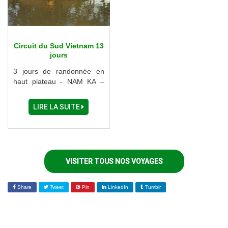
Circuit du Sud Vietnam 13
jours
3 jours de randonnée en
haut plateau - NAM KA –
BUON DRAI - BUON TRIET
– BUON JATU - LAC de
LIRE LA SUITE
LAK - CASSADE BUON BIP
VISITER TOUS NOS VOYAGES
Share
Tweet
Pin
LinkedIn
Tumblr