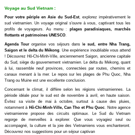
Voyage au Sud Vietnam
:
Pour votre périple en Asie du Sud-Est
, explorez impérativement le
sud vietnamien. Un voyage original s'ouvre à vous, captivant tous les
profils de voyageurs. Au menu :
plages paradisiaques, marchés
flottants et patrimoines UNESCO
.
Agenda Tour
organise vos séjours dans l
e sud, entre Nha Trang,
Saigon et le delta du Mékong
. Une expérience inoubliable vous attend
! Découvrez Hô-Chi-Minh-Ville, anciennement Saigon, ancienne capitale
du Sud, siège du gouvernement vietnamien. Le delta du Mékong, quant
à lui, rassemble neuf provinces, connectées par routes, chemins et
canaux menant à la mer. Le repos sur les plages de Phu Quoc, Nha
Trang ou Muine est une excellente conclusion.
Concernant le climat, il diffère selon les régions vietnamiennes. La
période idéale pour le sud est de novembre à avril, en haute saison.
Évitez sa visite de mai à octobre, surtout à cause des pluies,
notamment à
Hô-Chi-Minh-Ville, Can Tho et Phu Quoc
. Notre agence
vietnamienne propose des circuits optimaux. Le Sud du Vietnam
regorge de merveilles à explorer. Que vous voyagiez seul ou
accompagné, la culture et la joie des Vietnamiens vous enchanteront.
Découvrez nos suggestions pour un séjour captivan