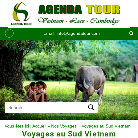
Passer
au
contenu
Email:
info@agendatour.com
Vous êtes ici :
Accueil
»
Nos Voyages
»
Voyages au Sud Vietnam
Voyages au Sud Vietnam