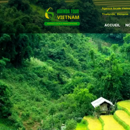
Passer
Agence locale Vi
au
Thailande, Birmanie,
contenu
ACCUEIL
NO