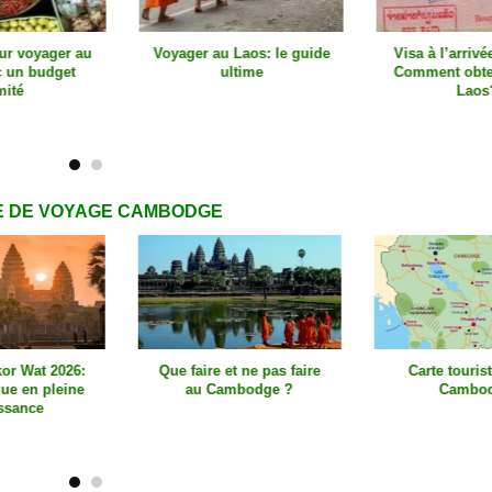
yager au
Voyager au Laos: le guide
Visa à l’arrivée au 
budget
ultime
Comment obtenir le
Laos?
E DE VOYAGE CAMBODGE
t 2026:
Que faire et ne pas faire
Carte touristique
 pleine
au Cambodge ?
Cambodge
ce