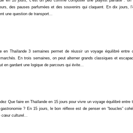
ande en 10 jours, c’est un peu comme composer une playlist parfaite : on
urs, des pauses parfumées et des souvenirs qui claquent. En dix jours, l’é
nt une question de transport...
ire en Thaïlande 3 semaines permet de réussir un voyage équilibré entre c
t marchés. En trois semaines, on peut alterner grands classiques et escapa
out en gardant une logique de parcours qui évite...
z Que faire en Thaïlande en 15 jours pour vivre un voyage équilibré entre 
 gastronomie ? En 15 jours, le bon réflexe est de penser en “boucles” cohé
cœur culturel...