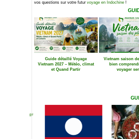
vos questions sur votre futur
voyage en Indochine
!
GUI
n sanitaire au
Pourquoi voyager au
Agence locale V
rtir de juillet
Vietnam- Agence locale
tendances du t
026
Vietna
GU