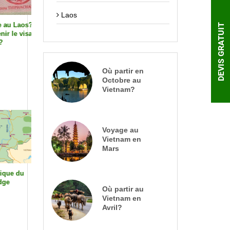
Laos
Laos?
Les 7 destinations
La nourriture laotienn
DEVIS GRATUIT
 visa
fascinantes au Laos à ne
plats incontournables
pas rater
essayer pour découvrir 
saveurs du Laos
Où partir en
Octobre au
Vietnam?
Voyage au
Vietnam en
Mars
 du
Quand partir au
Comment déterminer 
Cambodge ?
voyage au Vietnam, La
Où partir au
Cambodge
Vietnam en
Avril?