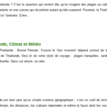
aïlande ? C’est la question qui revient dès qu’on imagine des plages au sab
elants et une cuisine qui réconforte autant qu’elle surprend. Pourtant, la Thaï
n” itinéraire. Entre...
ode, Climat et Météo
Thaïlande : Bonne Période. Trouver le “bon moment” dépend surtout de l
de Thaïlande, îles) et de votre style de voyage : plages tranquilles, ran
urelle. Dans cet article, on relie...
de est bien plus qu’un simple schéma géographique : c’est un outil de lect
imats, les distances, les cultures régionales et même la façon dont les vo