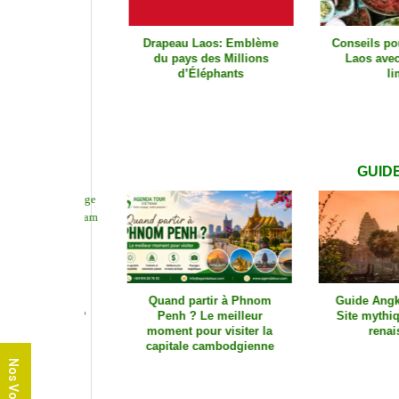
Drapeau Laos: Emblème
Conseils pour vo
du pays des Millions
Laos avec un 
d’Éléphants
limité
GUID
Quand partir à Phnom
Guide Angkor Wa
Penh ? Le meilleur
Site mythique en
moment pour visiter la
renaissan
capitale cambodgienne
Nos Voyages