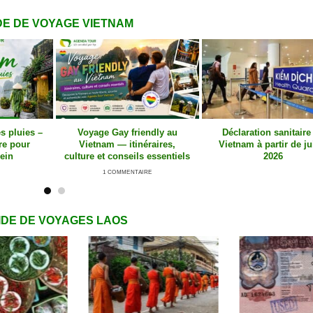
DE DE VOYAGE VIETNAM
ietnam :
Formalités voyage Vietnam –
Agence locale pour org
ourisme
Guide complète pour un
votre voyage au Vie
m
séjour sans souci
IDE DE VOYAGES LAOS