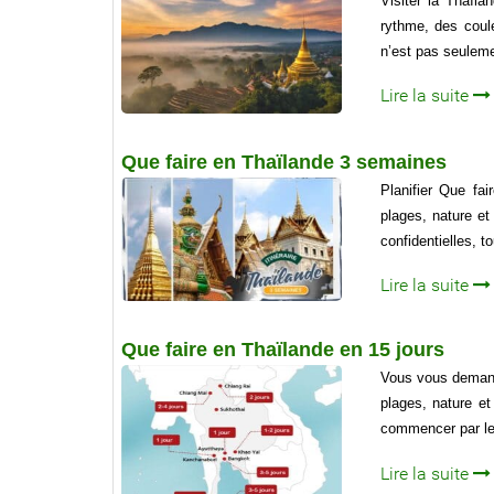
Visiter la Thaïl
rythme, des coule
n’est pas seuleme
Lire la suite
Que faire en Thaïlande 3 semaines
Planifier Que fa
plages, nature e
confidentielles, t
Lire la suite
Que faire en Thaïlande en 15 jours
Vous vous demande
plages, nature et
commencer par le 
Lire la suite