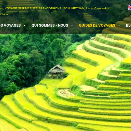
etnam, VOYAGE SUR MESURE FRANCOPHONE 100% VIETNAM, Laos, Cambodge,
 Chine
S VOYAGES
QUI SOMMES - NOUS
GUIDES DE VOYAGES
BL