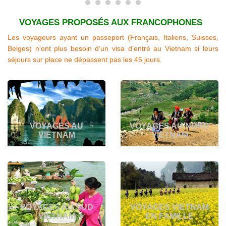
VOYAGES PROPOSÉS AUX FRANCOPHONES
Les voyageurs ayant un passeport (
Français, Italiens, Suisses,
Belges
)
n’ont plus besoin d’un visa d’entré au Vietnam si leurs
séjours sur place ne dépassent pas les 45 jours.
VOYAGES AU
VOYAGES AU NORD
VIETNAM
VIETNAM
VOYAGES AU SUD
VOYAGES VIETNAM
VIETNAM
EN FAMILLE