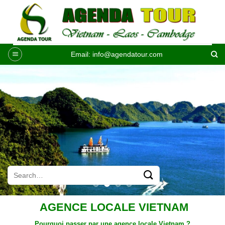
Passer
au
contenu
Email:
info@agendatour.com
AGENCE LOCALE VIETNAM
Pourquoi passer par une
agence locale Vietnam
?