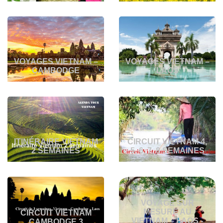
VOYAGES VIETNAM –
VOYAGES VIETNAM –
CAMBODGE
LAOS
ITINÉRAIRE VIETNAM
CIRCUIT VIETNAM 4,
2 SEMAINES
5, 6, 7, 8 SEMAINES
VOYAGE SUR
MESURE AU
CIRCUIT VIETNAM
VIETNAM – LAOS -
CAMBODGE 3