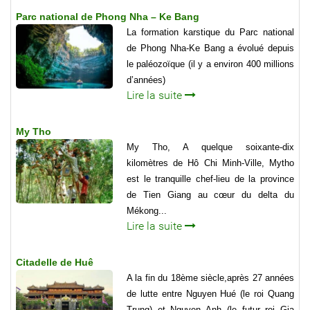
Parc national de Phong Nha – Ke Bang
La formation karstique du Parc national
de Phong Nha-Ke Bang a évolué depuis
le paléozoïque (il y a environ 400 millions
d’années)
Lire la suite
My Tho
My Tho, A quelque soixante-dix
kilomètres de Hô Chi Minh-Ville, Mytho
est le tranquille chef-lieu de la province
de Tien Giang au cœur du delta du
Mékong...
Lire la suite
Citadelle de Huê
A la fin du 18ème siècle,après 27 années
de lutte entre Nguyen Hué (le roi Quang
Trung) et Nguyen Anh (le futur roi Gia