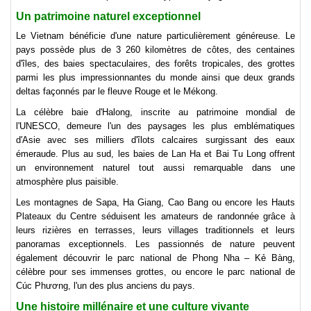
Un patrimoine naturel exceptionnel
Le Vietnam bénéficie d'une nature particulièrement généreuse. Le
pays possède plus de 3 260 kilomètres de côtes, des centaines
d'îles, des baies spectaculaires, des forêts tropicales, des grottes
parmi les plus impressionnantes du monde ainsi que deux grands
deltas façonnés par le fleuve Rouge et le Mékong.
La célèbre baie d'Halong, inscrite au patrimoine mondial de
l'UNESCO, demeure l'un des paysages les plus emblématiques
d'Asie avec ses milliers d'îlots calcaires surgissant des eaux
émeraude. Plus au sud, les baies de Lan Ha et Bai Tu Long offrent
un environnement naturel tout aussi remarquable dans une
atmosphère plus paisible.
Les montagnes de Sapa, Ha Giang, Cao Bang ou encore les Hauts
Plateaux du Centre séduisent les amateurs de randonnée grâce à
leurs rizières en terrasses, leurs villages traditionnels et leurs
panoramas exceptionnels. Les passionnés de nature peuvent
également découvrir le parc national de Phong Nha – Kẻ Bàng,
célèbre pour ses immenses grottes, ou encore le parc national de
Cúc Phương, l'un des plus anciens du pays.
Une histoire millénaire et une culture vivante