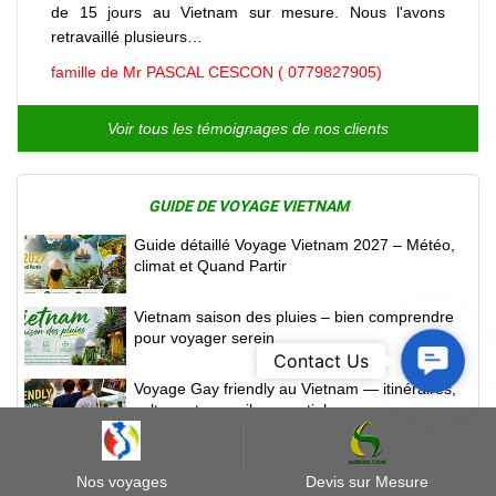
de 15 jours au Vietnam sur mesure. Nous l'avons
retravaillé plusieurs…
famille de Mr PASCAL CESCON ( 0779827905)
Voir tous les témoignages de nos clients
GUIDE DE VOYAGE VIETNAM
Guide détaillé Voyage Vietnam 2027 – Météo,
climat et Quand Partir
Vietnam saison des pluies – bien comprendre
pour voyager serein
Contact
Contact Us
Us
Voyage Gay friendly au Vietnam — itinéraires,
culture et conseils essentiels
Déclaration sanitaire au Vietnam à partir de
juillet 2026
Nos voyages
Devis sur Mesure