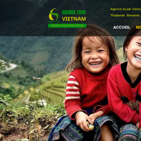
Passer
Agence locale Vi
au
Thailande, Birmanie,
contenu
ACCUEIL
NO