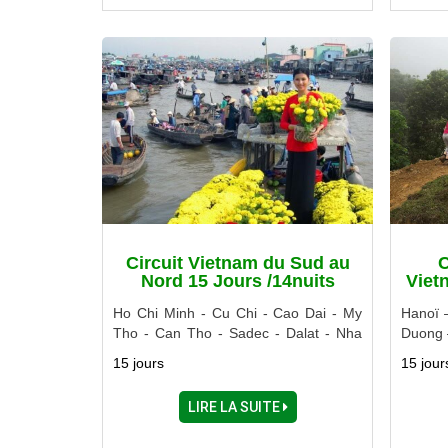
Circuit Vietnam du Sud au
C
Nord 15 Jours /14nuits
Viet
Ho Chi Minh - Cu Chi - Cao Dai - My
Hanoï 
Tho - Can Tho - Sadec - Dalat - Nha
Duong 
Trang - Danang - Hoi An - Hue - Hanoi
Chau –
15 jours
15 jour
- Halong - Ninh Binh
LIRE LA SUITE