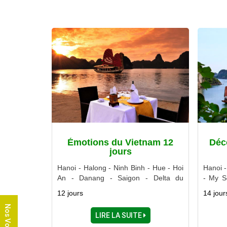
Émotions du Vietnam 12
Déc
jours
Hanoi - Halong - Ninh Binh - Hue - Hoi
Hanoi 
An - Danang - Saigon - Delta du
- My S
Mékong
ville -
12 jours
14 jour
Nos Voyages
LIRE LA SUITE