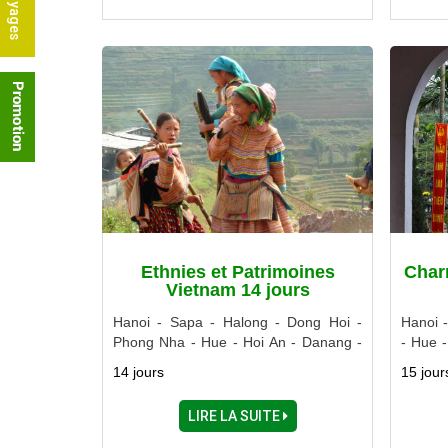
Ethnies et Patrimoines
Char
Vietnam 14 jours
Hanoi - Sapa - Halong - Dong Hoi -
Hanoi 
Phong Nha - Hue - Hoi An - Danang -
- Hue 
Buon Me Thuot - Lac Lak - Ho Chi
Saigon 
14 jours
15 jour
Minh Ville - Delta du Mékong
LIRE LA SUITE