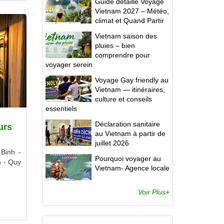
Guide détaillé Voyage
Vietnam 2027 – Météo,
climat et Quand Partir
Vietnam saison des
pluies – bien
comprendre pour
voyager serein
Voyage Gay friendly au
Vietnam — itinéraires,
culture et conseils
essentiels
Déclaration sanitaire
urs
au Vietnam à partir de
juillet 2026
Binh -
Pourquoi voyager au
n - Quy
Vietnam- Agence locale
Ho Chi
h - Can
Voir Plus+