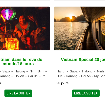
etnam dans le rêve du
Vietnam Spécial 20 jo
monde/18 jours
– Sapa – Halong – Ninh Binh –
Hanoi - Sapa - Halong - Ninh 
Danang – Hoi An – Cai Be – Phu
Hue - Danang - Hoi An - My So
Ho Chi Minh Ville
Nhon - Nha Trang - Dalat - 
s
20 jours
Minh Ville - Cu Chi - Tay Nin
Tho - Soc Trang
LIRE LA SUITE
LIRE LA SUITE