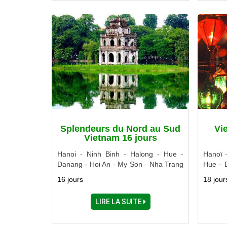
Splendeurs du Nord au Sud
Vi
Vietnam 16 jours
Hanoi - Ninh Binh - Halong - Hue -
Hanoï 
Danang - Hoi An - My Son - Nha Trang
Hue – 
- Dalat - Ho Chi Minh Ville - Delta du
Quoc – 
16 jours
18 jour
Mékong - Cu Chi - Cao Dai
LIRE LA SUITE