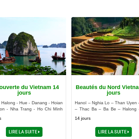
ouverte du Vietnam 14
Beautés du Nord Vietn
jours
jours
- Halong - Hue - Danang - Hoian
Hanoï – Nghia Lo – Than Uyen 
on - Nha Trang - Ho Chi Minh
– Thac Ba – Ba Be – Halong 
 My Tho - Can Tho
Binh
s
14 jours
LIRE LA SUITE
LIRE LA SUITE