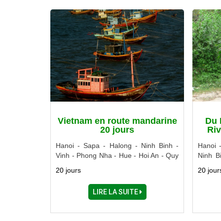
Vietnam en route mandarine
Du 
20 jours
Riv
Hanoi - Sapa - Halong - Ninh Binh -
Hanoi 
Vinh - Phong Nha - Hue - Hoi An - Quy
Ninh B
Nhon - Nha Trang - Dalat - Saigon - My
Nha Tra
20 jours
20 jour
Tho - Ben Tre - Sadec - Long Xuyen
My Tho
LIRE LA SUITE