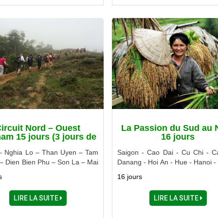
ircuit Nord – Ouest
La Passion du Sud au 
nam 15 jours (3 jours de
16 jours
trek)
– Nghia Lo – Than Uyen – Tam
Saigon - Cao Dai - Cu Chi - C
– Dien Bien Phu – Son La – Mai
Danang - Hoi An - Hue - Hanoi -
 Ninh Binh
Mai Chau - Ninh Binh - Halong
s
16 jours
LIRE LA SUITE
LIRE LA SUITE