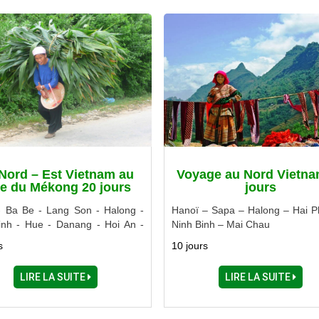
Nord – Est Vietnam au
Voyage au Nord Vietna
e du Mékong 20 jours
jours
- Ba Be - Lang Son - Halong -
Hanoï – Sapa – Halong – Hai P
inh - Hue - Danang - Hoi An -
Ninh Binh – Mai Chau
ng - Dalat - Ho Chi Minh Ville -
s
10 jours
 - Cai Be
LIRE LA SUITE
LIRE LA SUITE