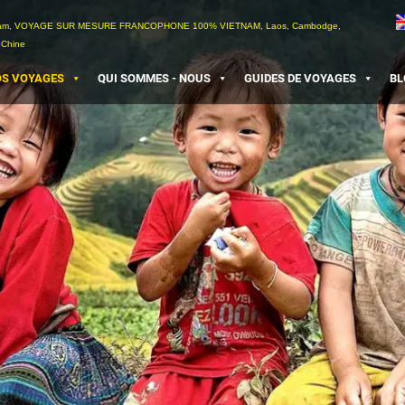
etnam, VOYAGE SUR MESURE FRANCOPHONE 100% VIETNAM, Laos, Cambodge,
 Chine
S VOYAGES
QUI SOMMES - NOUS
GUIDES DE VOYAGES
BL