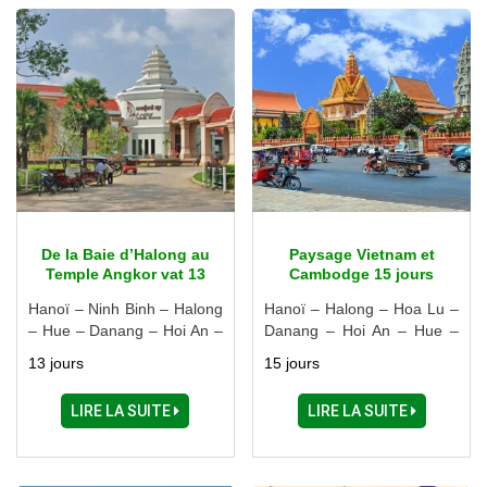
De la Baie d’Halong au
Paysage Vietnam et
Temple Angkor vat 13
Cambodge 15 jours
jours
Hanoï – Ninh Binh – Halong
Hanoï – Halong – Hoa Lu –
– Hue – Danang – Hoi An –
Danang – Hoi An – Hue –
My Son – Cai Be – Saigon –
Vinh Long – Ho Chi Minh
13 jours
15 jours
Siem Reap
Ville – Siem Reap
LIRE LA SUITE
LIRE LA SUITE