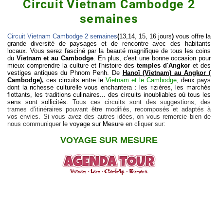
Circuit Vietnam Cambodge 2
semaines
Circuit Vietnam Cambodge 2 semaines
(
13,14, 15, 16 jours
)
vous offre la
grande diversité de paysages et de rencontre avec des habitants
locaux. Vous serez fasciné par la beauté magnifique de tous les coins
du
Vietnam et au Cambodge
. En plus, c'est une bonne occasion pour
mieux comprendre la culture et l'histoire des
temples d'Angkor
et des
vestiges antiques du Phnom Penh. De
Hanoï (Vietnam) au Angkor (
Cambodge)
,
ces circuits entre le
Vietnam et le Cambodge
, deux pays
dont la richesse culturelle vous enchantera : les rizières, les marchés
flottants, les traditions culinaires... des circuits inoubliables où tous les
sens sont sollicités.
Tous ces circuits sont des suggestions, des
trames d’itinéraires pouvant être modifiés, recomposés et adaptés à
vos envies. Si vous avez des autres idées, on vous remercie bien de
nous communiquer le
voyage sur Mesure
en cliquer sur:
VOYAGE SUR MESURE