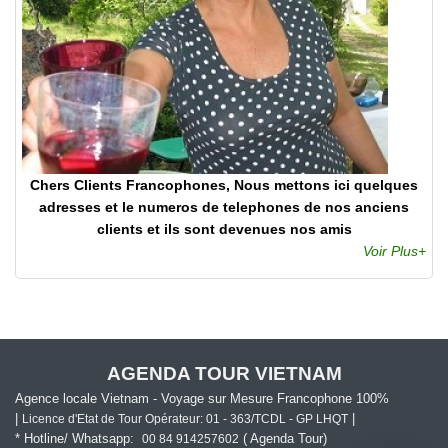
Chers Clients Francophones, Nous mettons ici quelques
adresses et le numeros de telephones de nos anciens
clients et ils sont devenues nos amis
Voir Plus+
AGENDA TOUR VIETNAM
Agence locale Vietnam - Voyage sur Mesure Francophone 100%
|
|
Licence d'Etat de Tour Opérateur: 01 - 363/TCDL - GP LHQT
* Hotline/ Whatsapp:
( Agenda Tour)
00 84 914257602