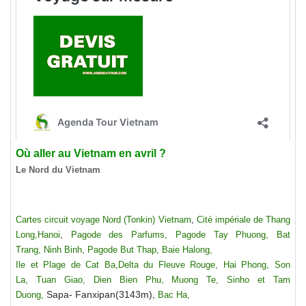
Où aller au Vietnam en avril ?
Le Nord du Vietnam
Cartes circuit voyage Nord (Tonkin) Vietnam
,
Cité impériale de Thang
Long,
Hanoi
,
Pagode des Parfums,
Pagode Tay Phuong,
Bat
Trang,
Ninh Binh,
Pagode But Thap,
Baie Halong,
Ile et Plage de Cat Ba,
Delta du Fleuve Rouge,
Hai Phong,
Son
La,
Tuan Giao,
Dien Bien Phu,
Muong Te, Sinho et Tam
Sapa- Fanxipan(3143m),
Duong,
Bac Ha,