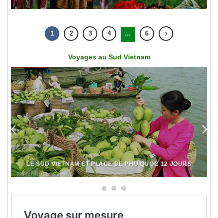
1
2
3
4
…
6
Voyages au Sud Vietnam
LE SUD VIETNAM ET PLAGE DE PHU QUOC 12 JOURS