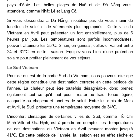
pays d’Asie. Les belles plages de Huế et de Ðà Nẵng vous
attendent, comme Nhật Lệ et Lăng Cô.
Si vous descendez à Ðà Nẵng, n’oubliez pas de vous munir de
lunettes de soleil et de vêtements plus appropriés. Cette ville du
Vietnam en Avril peut présenter un fort ensoleillement, plus de 6
heures par jour. Les températures sont parfois incommodantes,
pouvant atteindre les 35°C. Sinon, en général, celles-ci varient entre
24 et 31°C en cette saison. Equipez-vous bien d’une protection
solaire pour profiter pleinement de vos séjours.
Le Sud Vietnam
Pour ce qui est de la partie Sud du Vietnam, nous pouvons dire que
cette région constitue une destination correcte en cette période de
l’année. La chaleur peut être toutefois désagréable, donc prenez
également tout ce qu’il faut pour rester au frais: tenue légère,
casquette ou chapeau et lunettes de soleil. Entre les mois de Mars
et Avril, le Sud présente une température moyenne de 34°C.
L’inconfort climatique de certaines villes du Sud, comme Hồ Chí
Minh Ville et Gia Ðịnh, est à prendre en compte. Les températures
de ces destinations du Vietnam en Avril peuvent monter jusqu’à
41°C. En cette période de l’année, la saison est en effet sèche et