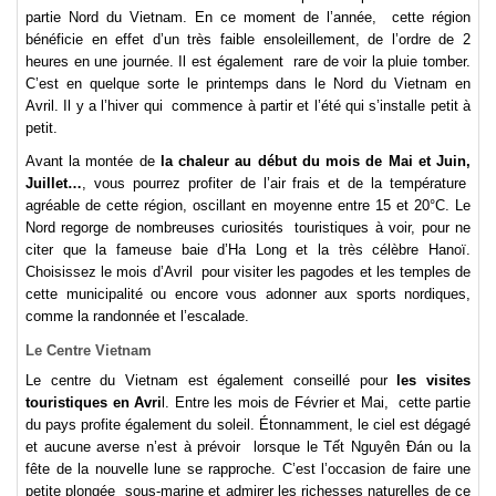
partie Nord du Vietnam. En ce moment de l’année, cette région
bénéficie en effet d’un très faible ensoleillement, de l’ordre de 2
heures en une journée. Il est également rare de voir la pluie tomber.
C’est en quelque sorte le printemps dans le Nord du Vietnam en
Avril. Il y a l’hiver qui commence à partir et l’été qui s’installe petit à
petit.
Avant la montée de
la chaleur au début du mois de Mai et Juin,
Juillet…
, vous pourrez profiter de l’air frais et de la température
agréable de cette région, oscillant en moyenne entre 15 et 20°C. Le
Nord regorge de nombreuses curiosités touristiques à voir, pour ne
citer que la fameuse baie d’Ha Long et la très célèbre Hanoï.
Choisissez le mois d’Avril pour visiter les pagodes et les temples de
cette municipalité ou encore vous adonner aux sports nordiques,
comme la randonnée et l’escalade.
Le Centre Vietnam
Le centre du Vietnam est également conseillé pour
les visites
touristiques en Avri
l. Entre les mois de Février et Mai, cette partie
du pays profite également du soleil. Étonnamment, le ciel est dégagé
et aucune averse n’est à prévoir lorsque le Tết Nguyên Đán ou la
fête de la nouvelle lune se rapproche. C’est l’occasion de faire une
petite plongée sous-marine et admirer les richesses naturelles de ce