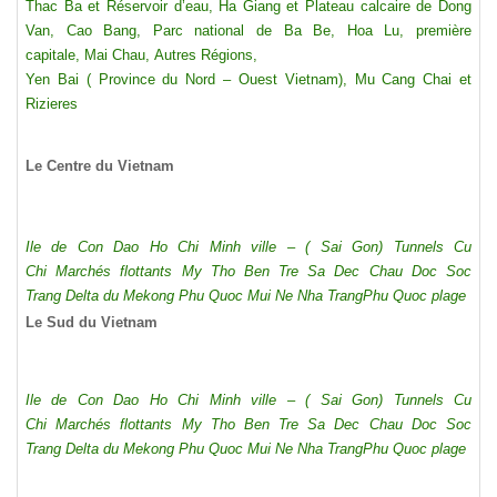
Thac Ba et Réservoir d’eau,
Ha Giang et Plateau calcaire de Dong
Van,
Cao Bang,
Parc national de Ba Be,
Hoa Lu, première
capitale,
Mai Chau,
Autres Régions,
Yen Bai ( Province du Nord – Ouest Vietnam),
Mu Cang Chai et
Rizieres
Le Centre du Vietnam
Ile de Con Dao
Ho Chi Minh ville – ( Sai Gon)
Tunnels Cu
Chi
Marchés flottants
My Tho
Ben Tre
Sa Dec
Chau Doc
Soc
Trang
Delta du Mekong
Phu Quoc
Mui Ne
Nha Trang
Phu Quoc plage
Le Sud du Vietnam
Ile de Con Dao
Ho Chi Minh ville – ( Sai Gon)
Tunnels Cu
Chi
Marchés flottants
My Tho
Ben Tre
Sa Dec
Chau Doc
Soc
Trang
Delta du Mekong
Phu Quoc
Mui Ne
Nha Trang
Phu Quoc plage