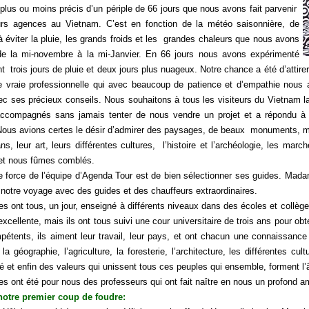
plus ou moins précis d’un périple de 66 jours que nous avons fait parvenir
urs agences au Vietnam. C’est en fonction de la météo saisonnière, de
 éviter la pluie, les grands froids et les grandes chaleurs que nous avons
e la mi-novembre à la mi-Janvier. En 66 jours nous avons expérimenté
 trois jours de pluie et deux jours plus nuageux. Notre chance a été d’attir
e vraie professionnelle qui avec beaucoup de patience et d’empathie nous 
ec ses précieux conseils. Nous souhaitons à tous les visiteurs du Vietnam 
ccompagnés sans jamais tenter de nous vendre un projet et a répondu à 
Nous avions certes le désir d’admirer des paysages, de beaux monuments, mais
ans, leur art, leurs différentes cultures, l’histoire et l’archéologie, les marc
et nous fûmes comblés.
e force de l’équipe d’Agenda Tour est de bien sélectionner ses guides. Mad
 notre voyage avec des guides et des chauffeurs extraordinaires.
s ont tous, un jour, enseigné à différents niveaux dans des écoles et collèg
excellente, mais ils ont tous suivi une cour universitaire de trois ans pour o
pétents, ils aiment leur travail, leur pays, et ont chacun une connaissance
 la géographie, l’agriculture, la foresterie, l’architecture, les différentes cult
ité et enfin des valeurs qui unissent tous ces peuples qui ensemble, forment 
s ont été pour nous des professeurs qui ont fait naître en nous un profond a
otre premier coup de foudre: