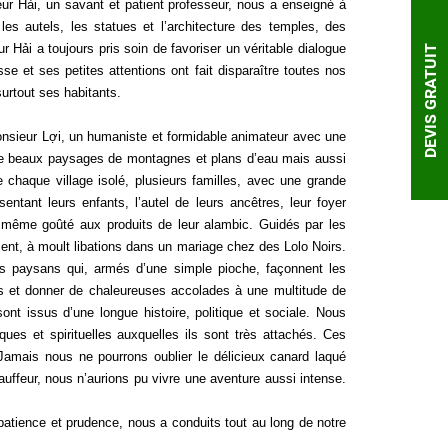
eur Hải, un savant et patient professeur, nous a enseigné à
 les autels, les statues et l’architecture des temples, des
r Hải a toujours pris soin de favoriser un véritable dialogue
DEVIS GRATUIT
se et ses petites attentions ont fait disparaître toutes nos
rtout ses habitants.
Monsieur Lợi, un humaniste et formidable animateur avec une
de beaux paysages de montagnes et plans d’eau mais aussi
e chaque village isolé, plusieurs familles, avec une grande
sentant leurs enfants, l’autel de leurs ancêtres, leur foyer
et même goûté aux produits de leur alambic. Guidés par les
ent, à moult libations dans un mariage chez des Lolo Noirs.
s paysans qui, armés d’une simple pioche, façonnent les
ns et donner de chaleureuses accolades à une multitude de
nt issus d’une longue histoire, politique et sociale. Nous
ques et spirituelles auxquelles ils sont très attachés. Ces
mais nous ne pourrons oublier le délicieux canard laqué
uffeur, nous n’aurions pu vivre une aventure aussi intense.
patience et prudence, nous a conduits tout au long de notre