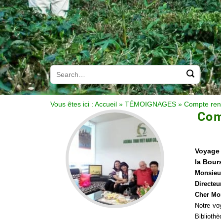
Vous êtes ici :
Accueil
»
TÉMOIGNAGES
»
Compte ren
Com
Voyage 
la Bour
Monsieu
Directeu
Cher Mo
Notre vo
Bibliothè