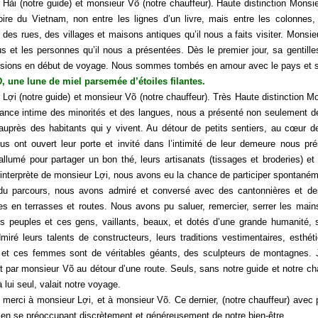
Hải (notre guide) et monsieur Võ (notre chauffeur). Haute distinction Monsi
stoire du Vietnam, non entre les lignes d’un livre, mais entre les colonnes,
des rues, des villages et maisons antiques qu’il nous a faits visiter. Monsieu
s et les personnes qu’il nous a présentées. Dès le premier jour, sa gentilles
sions en début de voyage. Nous sommes tombés en amour avec le pays et su
 une lune de miel parsemée d’étoiles filantes.
Lợi (notre guide) et monsieur Võ (notre chauffeur). Très Haute distinction 
ance intime des minorités et des langues, nous a présenté non seulement 
 auprès des habitants qui y vivent. Au détour de petits sentiers, au cœur d
ous ont ouvert leur porte et invité dans l’intimité de leur demeure nous pré
 allumé pour partager un bon thé, leurs artisanats (tissages et broderies) 
’interprète de monsieur Lợi, nous avons eu la chance de participer spontaném
du parcours, nous avons admiré et conversé avec des cantonnières et de
s en terrasses et routes. Nous avons pu saluer, remercier, serrer les mai
s peuples et ces gens, vaillants, beaux, et dotés d’une grande humanité, so
iré leurs talents de constructeurs, leurs traditions vestimentaires, esthéti
t ces femmes sont de véritables géants, des sculpteurs de montagnes. Ja
 par monsieur Võ au détour d’une route. Seuls, sans notre guide et notre cha
 lui seul, valait notre voyage.
merci à monsieur Lợi, et à monsieur Võ. Ce dernier, (notre chauffeur) avec 
 en se préoccupant discrètement et généreusement de notre bien-être.