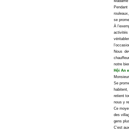
Madame N
Pendant 
rouleaux,
se prome
À l’exem
activité
véritabl
l’occasi
Nous dev
chauffeu
notre bie
Hội An e
Monsieur 
Se promen
habitent,
retient 
nous y re
Ce moyen
des vill
gens plus
C’est au