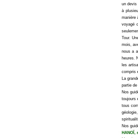
un devis 
à plusie
manière à
voyagé d
seulement
Tour. Un
mois, av
nous a a
heures. 
les artis
compris 
La grand
partie de
Nos guide
toujours 
tous com
géologie,
spiritual
Nos guide
HANOÏ, n