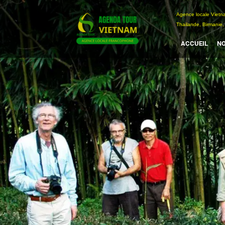
Passer
Agence locale Vi
au
Thailande, Birmanie,
contenu
ACCUEIL
NO