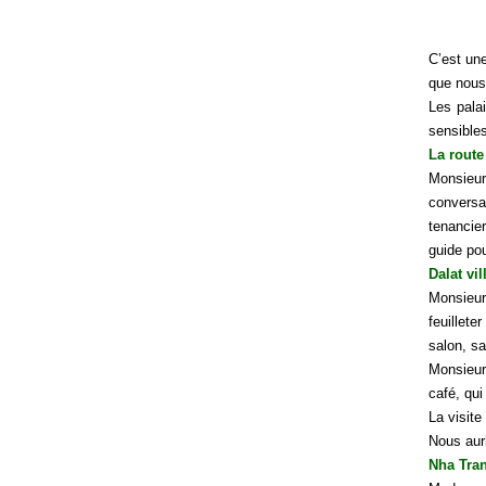
C’est une
que nous
Les pala
sensible
La route
Monsieur
conversa
tenancier
guide pou
Dalat vi
Monsieur
feuillet
salon, sa
Monsieur 
café, qui
La visite
Nous auri
Nha Tran