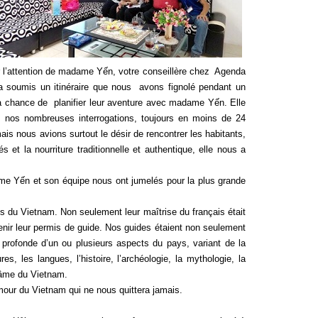
er l’attention de madame Yến, votre conseillère chez Agenda
a soumis un itinéraire que nous avons fignolé pendant un
la chance de planifier leur aventure avec madame Yến. Elle
nos nombreuses interrogations, toujours en moins de 24
 nous avions surtout le désir de rencontrer les habitants,
hés et la nourriture traditionnelle et authentique, elle nous a
ame Yến et son équipe nous ont jumelés pour la plus grande
es du Vietnam. Non seulement leur maîtrise du français était
btenir leur permis de guide. Nos guides étaient non seulement
 profonde d’un ou plusieurs aspects du pays, variant de la
ures, les langues, l’histoire, l’archéologie, la mythologie, la
l’âme du Vietnam.
mour du Vietnam qui ne nous quittera jamais.