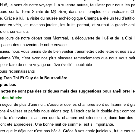
Huế, le sens de notre voyage. Il a su entre autres, feuilleter pour nous les 
jours sur la Terre Sainte de Mỹ Sơn, dans ses temples et sanctuaires Ch
é. Grâce à lui, la visite du musée archéologique Champa a été un feu d’artifi
ade en vélo, les maisons-jardins, les fruits partout, et surtout la grande 
us ont convaincu.
es jours de notre départ pour Montréal, la découverte de Huế et de la Cité
s pages des souvenirs de notre voyage.
ieur, nous vous prions de de bien vouloir transmettre cette lettre et nos sa
dame Yến, c’est avec nos plus sincères remerciements que nous vous salu
 pour faire de notre voyage un rêve éveillé inoubliable.
jours reconnaissants
 Tran Thi Et Guy de la Boursodière
 plus bas
 notes ne sont pas des critiques mais des suggestions pour améliorer le s
 des hôtels:
 séjour de plus d’une nuit, s’assurer que les chambres sont suffisamment gr
ns 4 valises et parfois nous étions trop à l’étroit car le lit double était com
de la réservation, s’assurer que la chambre est silencieuse, donc loin des 
 ont été appréciées. Une bonne nuit de sommeil est si importante.
rer que le déjeuner n’est pas bâclé. Grâce à vos choix judicieux, fut le cas 