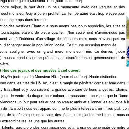
ga (notre guide) Monsieur Tiến (notre chauffeur).
notre séjour, la mer était un peu menaçante avec des vagues et des
 seul monsieur Guy a pu en profiter. La température était trop élevée pour
ner longtemps dans les rues.
ption des vestiges Cham que nous avons beaucoup appréciés, les sites et
s touristiques étaient de piètre qualité. Non seulement n’avons-nous pas
ement visité l’intérieur d’un village de pêcheurs mais nous n’avons pas eu
on d’échanger avec la population locale. Ce fut une occasion manquée.
ons souligner avec un grand merci monsieur Tiến. Ce dernier, (notre
r), nous a conduits en se préoccupant discrètement et généreusement de
n-être.
t Huế des joyaux et des musées à ciel ouvert.
Huyền (notre guide) Monsieur Hữu (notre chauffeur). Haute distinction
er dans les rues de Hội An, c’est la magie de pénétrer corps et âme dans un 
 y travaillent et y poursuivent la grande aventure de leurs ancêtres: Chams
toujours le ventre du dragon pour calmer la mousson et pour peu que la Dam
viendrons un jour pour saluer nos nouveaux amis et sillonner les environs à b
 de transport nous est apparu comme le plus intéressant en milieu plat, co
ages, de la céramique, de la soie, des légumes et plantes médicinales nous o
 extraordinaires les uns que les autres.
x talents, aux profondes connaissances et à la grande générosité de notre 