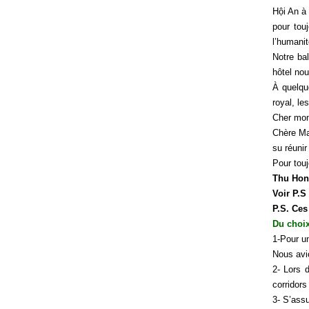
Hội An à 
pour tou
l’humanit
Notre bal
hôtel no
À quelqu
royal, le
Cher mons
Chère Ma
su réunir
Pour tou
Thu Hong
Voir P.S
P.S. Ces
Du choix
1-Pour un
Nous avio
2- Lors 
corridors
3- S’assu