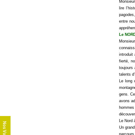
Monsieur 
lire l’hi
pagodes, 
entre nou
appréhen
Le NORD,
Monsieur 
connaiss
introduit
fierté, n
toujours
talents d
Le long 
montagne
gens. Ce
avons adm
hommes e
découvert
Le Nord à
Nos Voyages
Un grand 
parcours