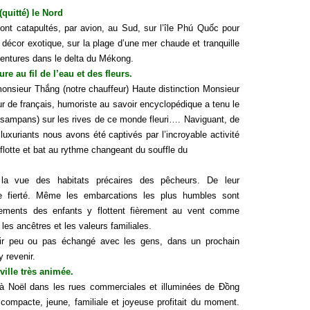
quitté) le Nord
nt catapultés, par avion, au Sud, sur l’île Phú Quốc pour
décor exotique, sur la plage d’une mer chaude et tranquille
ventures dans le delta du Mékong.
e au fil de l’eau et des fleurs.
onsieur Thắng (notre chauffeur) Haute distinction Monsieur
ur de français, humoriste au savoir encyclopédique a tenu le
(sampans) sur les rives de ce monde fleuri…. Naviguant, de
luxuriants nous avons été captivés par l’incroyable activité
i flotte et bat au rythme changeant du souffle du
 la vue des habitats précaires des pêcheurs. De leur
e fierté. Même les embarcations les plus humbles sont
ements des enfants y flottent fièrement au vent comme
les ancêtres et les valeurs familiales.
oir peu ou pas échangé avec les gens, dans un prochain
 revenir.
ville très animée.
à Noël dans les rues commerciales et illuminées de Đồng
ompacte, jeune, familiale et joyeuse profitait du moment.