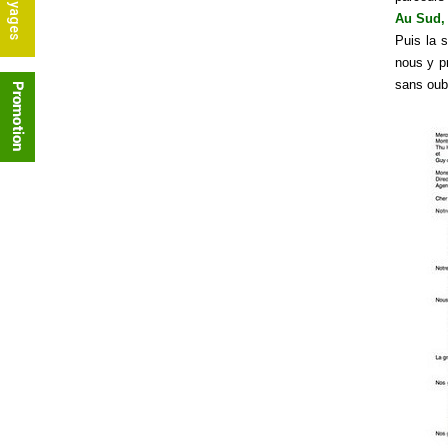
Au Sud, 
Puis la 
nous y pr
sans oubl