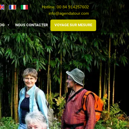
Hotline:
00 84 914257602
info@agendatour.com
Travel
Agence
Viaggio
Vietnam
de
Vietnam
OG
NOUS CONTACTER
VOYAGE SUR MESURE
voyage
au
Vietnam