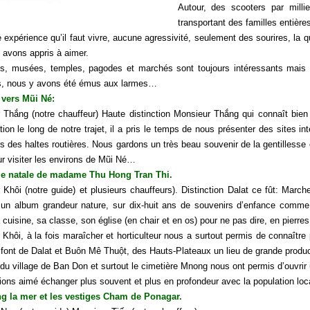
Autour, des scooters par milli
transportant des familles entière
 expérience qu’il faut vivre, aucune agressivité, seulement des sourires, la q
 avons appris à aimer.
is, musées, temples, pagodes et marchés sont toujours intéressants mais 
s, nous y avons été émus aux larmes…
 vers Mũi Né:
 Thắng (notre chauffeur) Haute distinction Monsieur Thắng qui connaît bien
tion le long de notre trajet, il a pris le temps de nous présenter des sites
s des haltes routières. Nous gardons un très beau souvenir de la gentilless
r visiter les environs de Mũi Né…
lle natale de madame Thu Hong Tran Thi.
 Khôi (notre guide) et plusieurs chauffeurs). Distinction Dalat ce fût: Marc
er un album grandeur nature, sur dix-huit ans de souvenirs d’enfance comm
 cuisine, sa classe, son église (en chair et en os) pour ne pas dire, en pierres
Khôi, à la fois maraîcher et horticulteur nous a surtout permis de connaître p
 font de Dalat et Buôn Mê Thuột, des Hauts-Plateaux un lieu de grande produc
 du village de Ban Don et surtout le cimetière Mnong nous ont permis d’ouvrir
ons aimé échanger plus souvent et plus en profondeur avec la population loca
g la mer et les vestiges Cham de Ponagar.