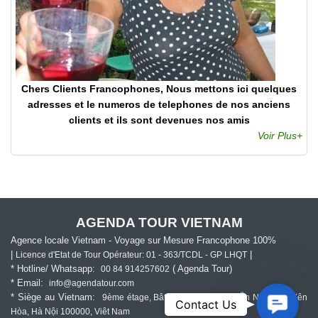
Chers Clients Francophones, Nous mettons ici quelques
adresses et le numeros de telephones de nos anciens
clients et ils sont devenues nos amis
Voir Plus+
AGENDA TOUR VIETNAM
Agence locale Vietnam - Voyage sur Mesure Francophone 100%
|
|
Licence d'Etat de Tour Opérateur: 01 - 363/TCDL - GP LHQT
* Hotline/ Whatsapp:
( Agenda Tour)
00 84 914257602
* Email:
info@agendatour.com
* Siège au Vietnam:
9ème étage, Bâtiment 169 Đ. Nguyễn Ngọc Vũ, Yên
Contact
Contact Us
Hòa, Hà Nội 100000, Viêt Nam
Us