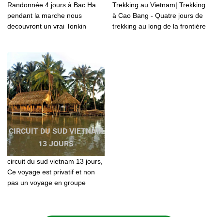
Randonnée 4 jours à Bac Ha
Trekking au Vietnam| Trekking
pendant la marche nous
à Cao Bang - Quatre jours de
decouvront un vrai Tonkin
trekking au long de la frontière
authentique, avec ses
chinoise/trekking Vietnam avec
habitants qui vivent à l'arbri de
Agenda Tour
la modernisation
CIRCUIT DU SUD VIETNAM
13 JOURS
circuit du sud vietnam 13 jours,
Ce voyage est privatif et non
pas un voyage en groupe
constitué. Vous voyagerez «
entre vous » et selon votre
propre rythme