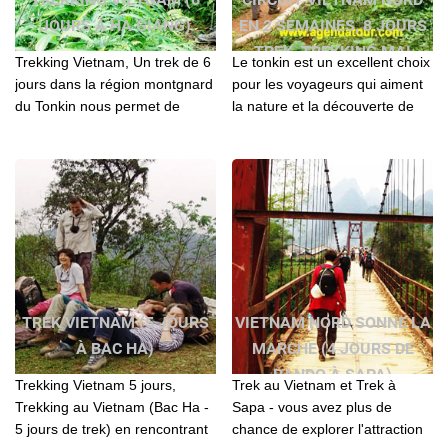
JOURS À HA GIANG)
EN 2 SEMAINES, 8 JOURS
TREK, TREKKING MAI
Trekking Vietnam, Un trek de 6
Le tonkin est un excellent choix
CHAU ET PU LUONG
jours dans la région montgnard
pour les voyageurs qui aiment
du Tonkin nous permet de
la nature et la découverte de
découvrir la vrai vie des
l’authenticité de la vie des
minorités ethniques/Trekking
montagnards.
au Vietnam
TREK VIETNAM (5 JOURS
VIETNAM NORD SONNE LA
À BAC HA)
MARCHE (4 JOURS DE
RANDO À SAPA)
Trekking Vietnam 5 jours,
Trek au Vietnam et Trek à
Trekking au Vietnam (Bac Ha -
Sapa - vous avez plus de
5 jours de trek) en rencontrant
chance de explorer l'attraction