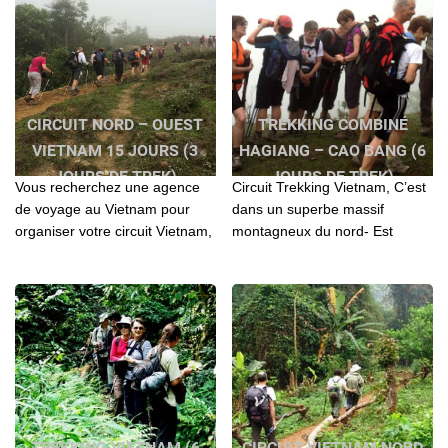
CIRCUIT NORD – OUEST
TREKKING COMBINÉ
VIETNAM 15 JOURS (3
HAGIANG – CAO BANG (6
JOURS DE TREK)
JOURS DE TREK)
Vous recherchez une agence
Circuit Trekking Vietnam, C’est
de voyage au Vietnam pour
dans un superbe massif
organiser votre circuit Vietnam,
montagneux du nord- Est
Laos, Cambodge? Contactez l'
vietnam, à la frontière de la
agence locale Agenda Tour
Chine, que résident les tribus
pour vos séjours
montagnardes...
TREKKING VIETNAM (6
CIRCUIT VIETNAM NORD