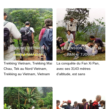
les: H’Mong bariolés, Taï, Phu
de Sapa, comprendre mieux la
La, Dzao
culture des différentes
minorités
TREKKING VIETNAM (3
ASCENSION DU FAN XI
JOURS À MAI CHAU)
PAN 4/ 7JOURS
Trekking Vietnam, Trekking Mai
La conquête du Fan Xi Pan,
Chau, Tek au Nord Vietnam,
avec ses 3143 mètres
Trekking au Vietnam, Vietnam
d'altitude, est sans
trekking, Trek au Vietnam,
comparaison avec celle des
Vietnam trek
hauts sommets