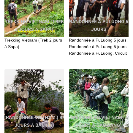
TREKKING VIETNAM (TREK
RANDONNÉE À PULUONG 5
2 JOURS À SAPA)
JOURS
Trekking Vietnam (Trek 2 jours
Randonnée à PuLuong 5 jours,
à Sapa)
Randonnée à PuLuong 5 jours,
Randonnée à PuLuong, Circuit
à PuLuong 5 jours, Trekking
PuLuong 5 jours, Trek
PuLuong 5 jours
RANDONNÉE VIETNAM ( 4
TREKKING AU VIETNAM (4
JOURS À BAC HA)
JOURS À CAO BANG)