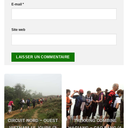
E-mail
*
Site web
CIRCUIT NORD – OUEST
TREKKING COMBINÉ
VIETNAM 15 JOURS (3
HAGIANG – CAO BANG (6