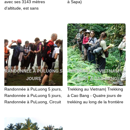
avec ses 3143 mètres
à Sapa)
d'altitude, est sans
comparaison avec celle des
hauts sommets
RANDONNÉE À PULUONG 5
TREKKING AU VIETNAM (4
JOURS
JOURS À CAO BANG)
Randonnée à PuLuong 5 jours,
Trekking au Vietnam| Trekking
Randonnée à PuLuong 5 jours,
à Cao Bang - Quatre jours de
Randonnée à PuLuong, Circuit
trekking au long de la frontière
à PuLuong 5 jours, Trekking
chinoise/trekking Vietnam avec
PuLuong 5 jours, Trek
Agenda Tour
PuLuong 5 jours