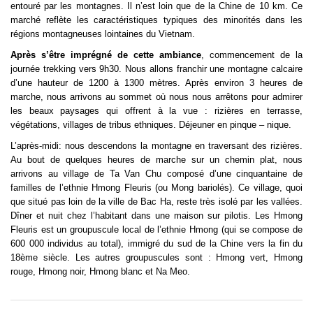
entouré par les montagnes. Il n’est loin que de la Chine de 10 km. Ce
marché reflète les caractéristiques typiques des minorités dans les
régions montagneuses lointaines du Vietnam.
Après s’être imprégné de cette ambiance
, commencement de la
journée trekking vers 9h30. Nous allons franchir une montagne calcaire
d’une hauteur de 1200 à 1300 mètres. Après environ 3 heures de
marche, nous arrivons au sommet où nous nous arrêtons pour admirer
les beaux paysages qui offrent à la vue : rizières en terrasse,
végétations, villages de tribus ethniques. Déjeuner en pinque – nique.
L’après-midi: nous descendons la montagne en traversant des rizières.
Au bout de quelques heures de marche sur un chemin plat, nous
arrivons au village de Ta Van Chu composé d’une cinquantaine de
familles de l’ethnie Hmong Fleuris (ou Mong bariolés). Ce village, quoi
que situé pas loin de la ville de Bac Ha, reste très isolé par les vallées.
Dîner et nuit chez l’habitant dans une maison sur pilotis. Les Hmong
Fleuris est un groupuscule local de l’ethnie Hmong (qui se compose de
600 000 individus au total), immigré du sud de la Chine vers la fin du
18ème siècle. Les autres groupuscules sont : Hmong vert, Hmong
rouge, Hmong noir, Hmong blanc et Na Meo.