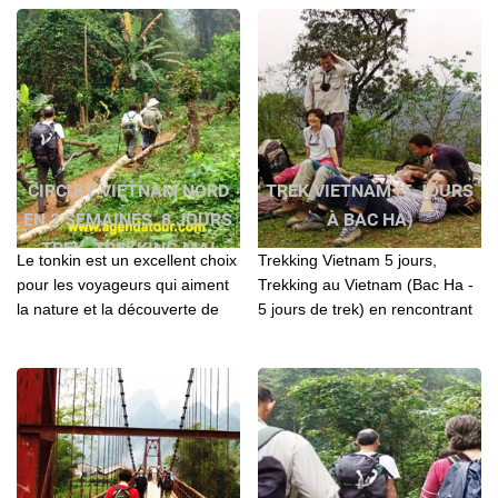
au Vietnam
traditionnels...
CIRCUIT VIETNAM NORD
TREK VIETNAM (5 JOURS
EN 2 SEMAINES, 8 JOURS
À BAC HA)
TREK, TREKKING MAI
Le tonkin est un excellent choix
Trekking Vietnam 5 jours,
CHAU ET PU LUONG
pour les voyageurs qui aiment
Trekking au Vietnam (Bac Ha -
la nature et la découverte de
5 jours de trek) en rencontrant
l’authenticité de la vie des
les: H’Mong bariolés, Taï, Phu
montagnards.
La, Dzao