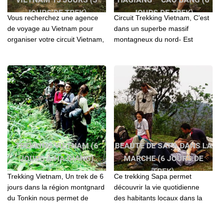
JOURS DE TREK)
JOURS DE TREK)
Vous recherchez une agence
Circuit Trekking Vietnam, C’est
de voyage au Vietnam pour
dans un superbe massif
organiser votre circuit Vietnam,
montagneux du nord- Est
Laos, Cambodge? Contactez l'
vietnam, à la frontière de la
agence locale Agenda Tour
Chine, que résident les tribus
pour vos séjours
montagnardes...
TREKKING VIETNAM (6
BEAUTÉ DE SAPA DANS LA
JOURS À HA GIANG)
MARCHE (6 JOURS DE
TREK)
Trekking Vietnam, Un trek de 6
Ce trekking Sapa permet
jours dans la région montgnard
découvrir la vie quotidienne
du Tonkin nous permet de
des habitants locaux dans la
découvrir la vrai vie des
région de la montagne du Nord
minorités ethniques/Trekking
Vietnam et la coustime coloré