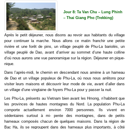
Jour 8: Ta Van Chu – Lung Phinh
– Thai Giang Pho (Trekking)
Après le petit déjeuner, nous disons au revoir aux habitants du village
pour continuer la marche. Nous allons ce matin franchir une petite
rivière et une forêt de pins, un village peuplé de Phu-La bariolés, un
village peuplé de Dao, avant d’arriver au sommet d’une haute colline
d’où nous aurons une vue panoramique sur la région. Déjeuner en pique-
nique.
Dans l’après-midi, le chemin en descendant nous amène à un hameau
de Dao et un village populeux de Phu-La, où nous nous arrêtons pour
visiter leurs maisons et découvrir leur mode de vie, avant d’aller dans
un village d’une vingtaine de foyers Phu-La pour y passer la nuit.
Les Phu-La, présents au Vietnam bien avant les Hmong, n’habitent que
les provinces de hautes montagnes du Nord. La population Phu-La
comporte actuellement environ 7000 personnes. Ils vivent en
sédentaires surtout à mi- pente des montagnes, dans de petits
hameaux composés chacun de quelques maisons. Dans la région de
Bac Ha, ils se regroupent dans des hameaux plus importants, à côté