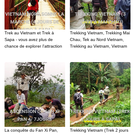
VIETNAM NORD SONNE LA
TREKKING VIETNAM (3
MARCHE (4 JOURS DE
JOURS À MAI CHAU)
RANDO À SAPA)
Trek au Vietnam et Trek à
Trekking Vietnam, Trekking Mai
Sapa - vous avez plus de
Chau, Tek au Nord Vietnam,
chance de explorer l'attraction
Trekking au Vietnam, Vietnam
de Sapa, comprendre mieux la
trekking, Trek au Vietnam,
culture des différentes
Vietnam trek
minorités
ASCENSION DU FAN XI
TREKKING VIETNAM (TREK
PAN 4/ 7JOURS
2 JOURS À SAPA)
La conquête du Fan Xi Pan,
Trekking Vietnam (Trek 2 jours