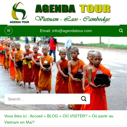
Passer
au
contenu
Email:
info@agendatour.com
Vous êtes ici :
Accueil
»
BLOG
»
OÙ VISITER?
»
Où partir au
Vietnam en Mai?