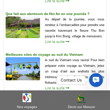
Lire la suite
Que fait aux alentours de Hoi An en une journée ?
Au départ de la journée, vous vous
rendrez à l’embarcadère pour prendre une
navette traversant le fleuve Thu Bon
jusqu’à Kim Bong, village de menuisiers.
Lire la suite
Meilleures sites de voyage au sud du Vietnam
le sud du Vietnam vous ravira! Pour bien
préparer votre voyage au Vietnam, jetez
un coup d’œil aux endroits les plus
intéressants du Sud, les marchés
Contact
Contact Us
flottants ....
Us
Lire la suite
Que voir dans le delta du Mékong au Vietnam ?
Que voir et dans le delta du Mékong au
Nos voyages
Devis sur Mesure