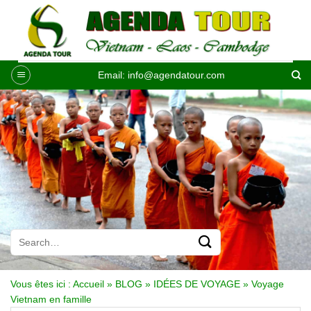
Passer
au
contenu
Email:
info@agendatour.com
Vous êtes ici :
Accueil
»
BLOG
»
IDÉES DE VOYAGE
»
Voyage
Vietnam en famille