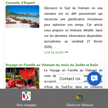
Conseils d’Expert
Découvrir le Sud du Vietnam en une
semaine est un défi passionnant qui
nécessite une planification minutieuse
pour optimiser son temps. Cet article
vous propose un itinéraire détaillé, basé
sur les dernières informations disponibles
(actualisées au vendredi 27 février
2026),...
Lire la suite
Voyage en Famille au Vietnam du mois de Juillet et Août
Le Voyage en Famille au Vietnam du
mois de Juillet et Août représente une
Contact
Contact Us
occasion idéale de découvrir ce pays
Us
d’Asie du Sud-Est dans un contexte
estival propice à l’aventure. C’est une
période où la natuI ( tinéraires idéaux
pour...
Nos voyages
Devis sur Mesure