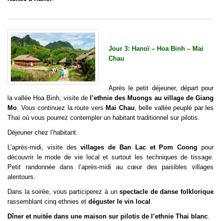
Jour 3: Hanoï – Hoa Binh – Mai
Chau
Après le petit déjeuner, départ pour
la vallée Hoa Binh, visite de
l’ethnie des Muongs au village de Giang
Mo
. Vous continuez la route vers
Mai Chau
, belle vallée peuplé par les
Thaï où vous pourrez contempler un habitant traditionnel sur pilotis.
Déjeuner chez l’habitant.
L’après-midi, visite des
villages de Ban Lac et Pom Coong
pour
découvrir le mode de vie local et surtout les techniques de tissage.
Petit randonnée dans l’après-midi au cœur des paisibles villages
alentours.
Dans la soirée, vous participerez à un
spectacle de danse folklorique
rassemblant cinq ethnies et
déguster le vin local
.
Dîner et nuitée dans une maison sur pilotis de l’ethnie Thai blanc
.