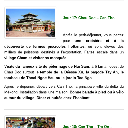
Jour 17: Chau Doc – Can Tho
Après le petit-déjeuner, vous partez
pour
une croisière et à la
découverte de fermes piscicoles flottantes
, où sont élevés des
milliers de poissons destinés à l’exportation. Faites escale dans un
village Cham et visiter sa mosquée
.
Visite du fameux site de pèlerinage de Nui Sam
, à 6 km à l’ouest de
Chau Doc surtout le
temple de la Déesse Xu, la pagode Tay An, le
tombeau de Thoai Ngoc Hau ou le jardin Tao Ngo
.
Après le déjeuner, départ vers Can Tho, la principale ville du delta du
Mékong.
Installation dans une maison.
Bonne balade à pied ou à vélo
autour du village
.
Dîner et nuitée chez l’habitant
.
Jour 18: Can Tho – Tra On –