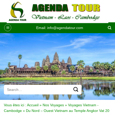
Passer
au
contenu
Email:
info@agendatour.com
Vous êtes ici :
Accueil
»
Nos Voyages
»
Voyages Vietnam -
Cambodge
»
Du Nord – Ouest Vietnam au Temple Angkor Vat 20