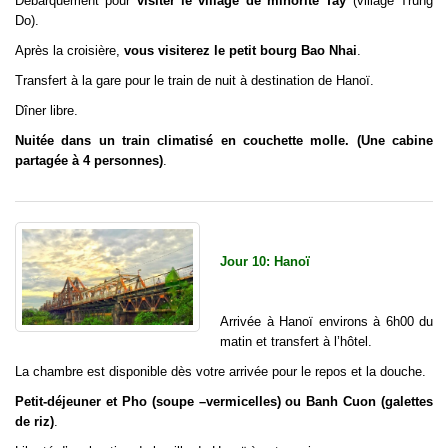
Débarquement pour
visiter le village de minorité Tay
(village Trung
Do).
Après la croisière,
vous visiterez le petit bourg Bao Nhai
.
Transfert à la gare pour le train de nuit à destination de Hanoï.
Dîner libre.
Nuitée dans un train climatisé en couchette molle. (Une cabine
partagée à 4 personnes)
.
Jour 10: Hanoï
Arrivée à Hanoï environs à 6h00 du
matin et transfert à l’hôtel.
La chambre est disponible dès votre arrivée pour le repos et la douche.
Petit-déjeuner et Pho (soupe –vermicelles) ou Banh Cuon (galettes
de riz)
.