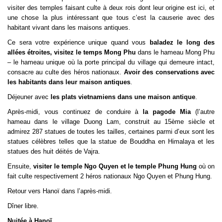
visiter des temples faisant culte à deux rois dont leur origine est ici, et
une chose la plus intéressant que tous c’est la causerie avec des
habitant vivant dans les maisons antiques.
Ce sera votre expérience unique quand vous
baladez le long des
allées étroites, visitez le temps Mong Phu
dans le hameau Mong Phu
– le hameau unique où la porte principal du village qui demeure intact,
consacre au culte des héros nationaux.
Avoir des conservations avec
les habitants dans leur maison antiques
.
Déjeuner avec
les plats vietnamiens dans une maison antique
.
Après-midi, vous continuez de conduire à
la pagode Mia
(l’autre
hameau dans le village Duong Lam, construit au 15ème siècle et
admirez 287 statues de toutes les tailles, certaines parmi d’eux sont les
statues célèbres telles que la statue de Bouddha en Himalaya et les
statues des huit déités de Vajra.
Ensuite,
visiter le temple Ngo Quyen et le temple Phung Hung
où on
fait culte respectivement 2 héros nationaux Ngo Quyen et Phung Hung.
Retour vers Hanoï dans l’après-midi.
Dîner libre.
Nuitée à Hanoï
.