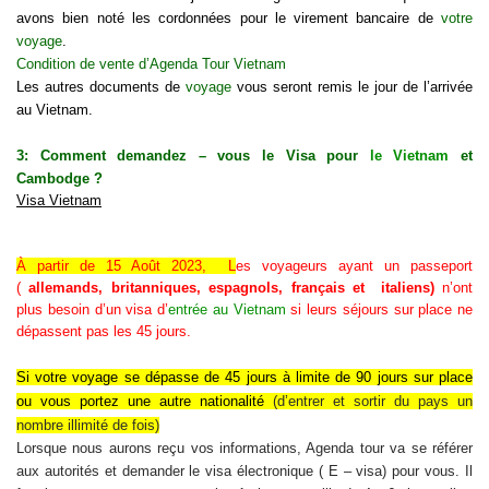
avons bien noté les cordonnées pour le virement bancaire de
votre
voyage
.
Condition de vente d’Agenda Tour Vietnam
Les autres documents de
voyage
vous seront remis le jour de l’arrivée
au Vietnam.
3: Comment demandez – vous le Visa pour
le Vietnam
et
Cambodge ?
Visa Vietnam
À partir de 15 Août 2023, L
es voyageurs ayant un passeport
(
allemands, britanniques, espagnols, français et italiens)
n’ont
plus besoin d’un visa d’
entrée au Vietnam
si leurs séjours sur place ne
dépassent pas les 45 jours.
Si
votre voyage se dépasse de 45 jours à limite de 90 jours sur place
ou vous portez une autre nationalité
(d’
entrer et sortir du pays un
nombre illimité de fois
)
Lorsque nous aurons reçu vos informations, Agenda tour va se référer
aux autorités et demander le visa électronique ( E – visa) pour vous. Il