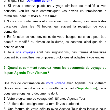
en cliquant sur “
Demande de prix
”
+ Si vous cherchez plutôt un voyage similaire ou modifié à vos
souhaits, veuillez nous communiquer vos envies en remplissant le
formulaire dans “
Devis sur mesure
”
+ Nous vous contacterons et vous enverrons un devis, hors période des
vacances, dans les 48 heures qui suivent la réception de votre
demande.
+ En fonction de vos envies et de votre budget, ce circuit peut être
adapté et modifié au niveau de la durée, du contenu, ainsi que de la
date de départ.
+ Tous
nos voyages
sont des suggestions, des trames d’itinéraires
pouvant être modifiés, recomposes, prolongés et adaptés à vos envies
2: Quand et comment recevrez- vous les documents de voyage de
la part
Agenda Tour Vietnam
?
Une fois de confirmation de
votre voyage
avec Agenda Tour Vietnam
(Après avoir bien discuté et conseillé de la part d’
Agenda Tour
), nous
vous enverrons les 3 documents dont:
1: Votre programme de voyage définitif avec Agenda Tour
2: Un fiche de renseignement à remplir vos cordonnés.
3: Une facture de votre séjours avec Agenda Tour dans laquelle nous