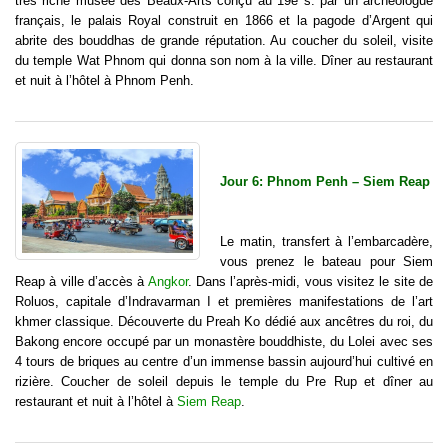
très riche musée des Beaux-Arts conçu au 19e s. par un archéologue
français, le palais Royal construit en 1866 et la pagode d’Argent qui
abrite des bouddhas de grande réputation. Au coucher du soleil, visite
du temple Wat Phnom qui donna son nom à la ville. Dîner au restaurant
et nuit à l’hôtel à Phnom Penh.
Jour 6: Phnom Penh – Siem Reap
Le matin, transfert à l’embarcadère,
vous prenez le bateau pour Siem
Reap à ville d’accès à
Angkor
. Dans l’après-midi, vous visitez le site de
Roluos, capitale d’Indravarman I et premières manifestations de l’art
khmer classique. Découverte du Preah Ko dédié aux ancêtres du roi, du
Bakong encore occupé par un monastère bouddhiste, du Lolei avec ses
4 tours de briques au centre d’un immense bassin aujourd’hui cultivé en
rizière. Coucher de soleil depuis le temple du Pre Rup et dîner au
restaurant et nuit à l’hôtel à
Siem Reap
.