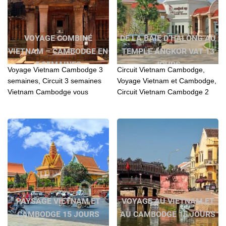
VOYAGE COMBINÉ
DE LA BAIE D’HALONG AU
VIETNAM – CAMBODGE EN
TEMPLE ANGKOR VAT 13
3 SEMAINES
JOURS
Voyage Vietnam Cambodge 3
Circuit Vietnam Cambodge,
semaines, Circuit 3 semaines
Voyage Vietnam et Cambodge,
Vietnam Cambodge vous
Circuit Vietnam Cambodge 2
aidera à découvrir la culture de
semaines, De la Baie d’Halong
deux pays asiatiques. Le
au Temple Angkor Wat,
Vietnam est connu pour ses
Vietnam Voyage et Cambodge
richesses de valeurs
historiques
PAYSAGE VIETNAM ET
VOYAGE AU VIETNAM ET
CAMBODGE 15 JOURS
AU CAMBODGE 15 JOURS