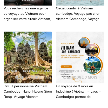
Vous recherchez une agence
Circuit combiné Vietnam
de voyage au Vietnam pour
cambodge, Voyage pas cher
organiser votre circuit Vietnam,
Vietnam Cambodge, Voyage
Laos, Cambodge? Contactez l'
au Cambodge et Vietnam,
agence locale Agenda Tour
Circuit Vietnam Cambodge
pour vos séjours
combiné, Passion Vietnam et
Cambodge
HANOI – HALONG – SIEM
VOYAGE VIETNAM LAOS
REAP 6 JOURS
CAMBODGE 3 MOIS
Circuit personnalisé Vietnam
Un voyage de 3 mois en
Cambodge, Hanoi Halong Siem
Indochine ( Vietnam – Laos –
Reap, Voyage Vietnam
Cambodge) permet de
Cambodge, Voyage combiné
découvrir trois pays fascinants
Cambodge Vietnam, Voyage
aux cultures riches et variées.