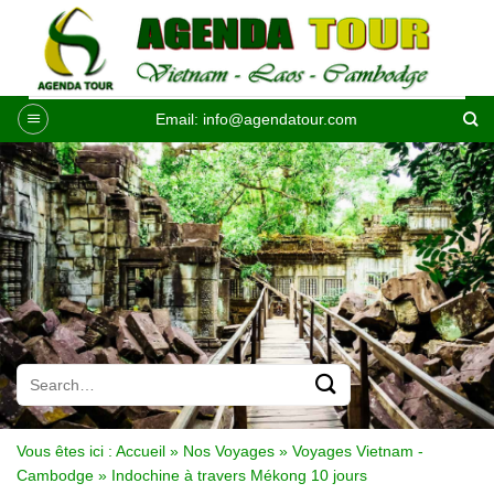
Passer
au
contenu
Email:
info@agendatour.com
Vous êtes ici :
Accueil
»
Nos Voyages
»
Voyages Vietnam -
Cambodge
»
Indochine à travers Mékong 10 jours