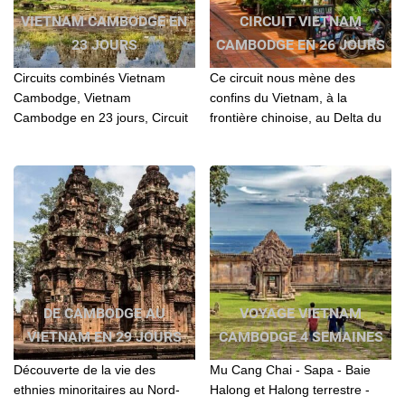
VIETNAM CAMBODGE EN
CIRCUIT VIETNAM
23 JOURS
CAMBODGE EN 26 JOURS
Circuits combinés Vietnam
Ce circuit nous mène des
Cambodge, Vietnam
confins du Vietnam, à la
Cambodge en 23 jours, Circuit
frontière chinoise, au Delta du
Vietnam Cambodge, Circuit au
Mékong et aux merveilles
Vietnam et Cambodge, Circuit
d’Angkor. Les rencontres y sont
de voyage Vietnam cambodge
riches et variées
DE CAMBODGE AU
VOYAGE VIETNAM
VIETNAM EN 29 JOURS
CAMBODGE 4 SEMAINES
Découverte de la vie des
Mu Cang Chai - Sapa - Baie
ethnies minoritaires au Nord-
Halong et Halong terrestre -