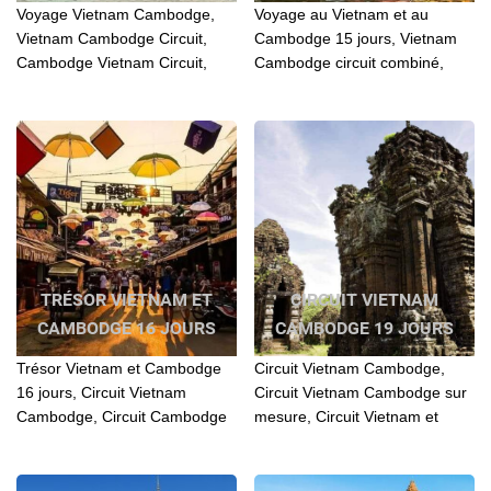
Voyage Vietnam Cambodge,
Voyage au Vietnam et au
Vietnam Cambodge Circuit,
Cambodge 15 jours, Vietnam
Cambodge Vietnam Circuit,
Cambodge circuit combiné,
Vietnam Cambodge tour,
Tour Vietnam combiné
Visiter Vietnam Cambodge,
Cambodge, Voyage au
Paysage Vietnam et
Vietnam et au Cambodge
Cambodge...
TRÉSOR VIETNAM ET
CIRCUIT VIETNAM
CAMBODGE 16 JOURS
CAMBODGE 19 JOURS
Trésor Vietnam et Cambodge
Circuit Vietnam Cambodge,
16 jours, Circuit Vietnam
Circuit Vietnam Cambodge sur
Cambodge, Circuit Cambodge
mesure, Circuit Vietnam et
Vietnam, Vietnam Cambodge
extention au Cambodge, Circuit
circuit, Vietnam Cambodge
Vietnam Cambodge pas cher...
Voyage