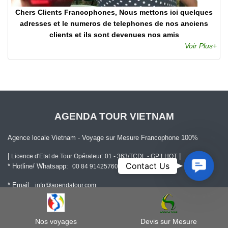
Chers Clients Francophones, Nous mettons ici quelques
adresses et le numeros de telephones de nos anciens
clients et ils sont devenues nos amis
Voir Plus+
AGENDA TOUR VIETNAM
Agence locale Vietnam - Voyage sur Mesure Francophone 100%
|
|
Licence d'Etat de Tour Opérateur: 01 - 363/TCDL - GP LHQT
Contact
Contact Us
* Hotline/ Whatsapp:
( Agenda Tour)
00 84 914257602
Us
* Email:
info@agendatour.com
* Siège au Vietnam:
9ème étage, Bâtiment 169 Đ. Nguyễn Ngọc Vũ, Yên
Hòa, Hà Nội 100000, Viêt Nam
Nos voyages
Devis sur Mesure