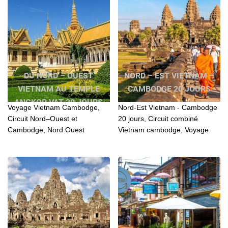
DU NORD – OUEST
NORD – EST VIETNAM –
VIETNAM AU TEMPLE
CAMBODGE 20 JOURS
ANGKOR VAT 20 JOURS
Voyage Vietnam Cambodge,
Nord-Est Vietnam - Cambodge
Circuit Nord–Ouest et
20 jours, Circuit combiné
Cambodge, Nord Ouest
Vietnam cambodge, Voyage
Vietnam et Cambodge, Du
combiné Vietnam Cambodge,
Nord Ouest Vietnam au Temple
Vietnam Cambodge combiné,
Angkor Vat, Nord ouest
Nord Est Vietnam Cambodge...
Vietnam Cambodge