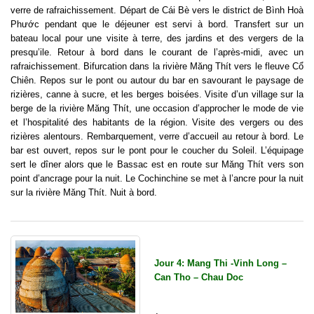
verre de rafraichissement. Départ de Cái Bè vers le district de Bình Hoà
Phước pendant que le déjeuner est servi à bord. Transfert sur un
bateau local pour une visite à terre, des jardins et des vergers de la
presqu’ile. Retour à bord dans le courant de l’après-midi, avec un
rafraichissement. Bifurcation dans la rivière Măng Thít vers le fleuve Cổ
Chiên. Repos sur le pont ou autour du bar en savourant le paysage de
rizières, canne à sucre, et les berges boisées. Visite d’un village sur la
berge de la rivière Măng Thít, une occasion d’approcher le mode de vie
et l’hospitalité des habitants de la région. Visite des vergers ou des
rizières alentours. Rembarquement, verre d’accueil au retour à bord. Le
bar est ouvert, repos sur le pont pour le coucher du Soleil. L’équipage
sert le dîner alors que le Bassac est en route sur Măng Thít vers son
point d’ancrage pour la nuit. Le Cochinchine se met à l’ancre pour la nuit
sur la rivière Măng Thít. Nuit à bord.
Jour 4: Mang Thi -Vinh Long –
Can Tho – Chau Doc