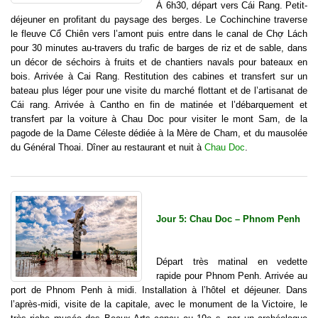
À 6h30, départ vers Cái Rang. Petit-
déjeuner en profitant du paysage des berges. Le Cochinchine traverse
le fleuve Cổ Chiên vers l’amont puis entre dans le canal de Chợ Lách
pour 30 minutes au-travers du trafic de barges de riz et de sable, dans
un décor de séchoirs à fruits et de chantiers navals pour bateaux en
bois. Arrivée à Cai Rang. Restitution des cabines et transfert sur un
bateau plus léger pour une visite du marché flottant et de l’artisanat de
Cái rang. Arrivée à Cantho en fin de matinée et l’débarquement et
transfert par la voiture à Chau Doc pour visiter le mont Sam, de la
pagode de la Dame Céleste dédiée à la Mère de Cham, et du mausolée
du Général Thoai. Dîner au restaurant et nuit à
Chau Doc
.
Jour 5: Chau Doc – Phnom Penh
Départ très matinal en vedette
rapide pour Phnom Penh. Arrivée au
port de Phnom Penh à midi. Installation à l’hôtel et déjeuner. Dans
l’après-midi, visite de la capitale, avec le monument de la Victoire, le