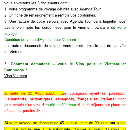
vous enverrons les 3 documents dont:
1: Votre programme de voyage définitif avec Agenda Tour
2: Un fiche de renseignement à remplir vos cordonnés.
3: Une facture de votre séjours avec Agenda Tour dans laquelle nous
avons bien noté les cordonnées pour le virement bancaire de
votre
voyage
.
Condition de vente d’Agenda Tour Vietnam
Les autres documents de
voyage
vous seront remis le jour de l’arrivée
au Vietnam.
3: Comment demandez – vous le Visa pour
le Vietnam
et
Cambodge ?
Visa Vietnam
À partir de 15 Août 2023, L
es voyageurs ayant un passeport
(
allemands, britanniques, espagnols, français et italiens)
n’ont
plus besoin d’un visa d’
entrée au Vietnam
si leurs séjours sur place ne
dépassent pas les 45 jours.
Si
votre voyage se dépasse de 45 jours à limite de 90 jours sur place
ou vous portez une autre nationalité
(d’
entrer et sortir du pays un