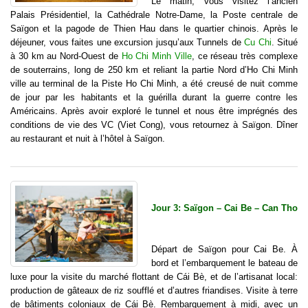
Le matin, vous visitez l’ancien
Palais Présidentiel, la Cathédrale Notre-Dame, la Poste centrale de
Saïgon et la pagode de Thien Hau dans le quartier chinois. Après le
déjeuner, vous faites une excursion jusqu’aux Tunnels de
Cu Chi
. Situé
à 30 km au Nord-Ouest de
Ho Chi Minh Ville
, ce réseau très complexe
de souterrains, long de 250 km et reliant la partie Nord d’Ho Chi Minh
ville au terminal de la Piste Ho Chi Minh, a été creusé de nuit comme
de jour par les habitants et la guérilla durant la guerre contre les
Américains. Après avoir exploré le tunnel et nous être imprégnés des
conditions de vie des VC (Viet Cong), vous retournez à Saïgon. Dîner
au restaurant et nuit à l’hôtel à Saïgon.
Jour 3: Saïgon – Cai Be – Can Tho
Départ de Saïgon pour Cai Be. À
bord et l’embarquement le bateau de
luxe pour la visite du marché flottant de Cái Bè, et de l’artisanat local:
production de gâteaux de riz soufflé et d’autres friandises. Visite à terre
de bâtiments coloniaux de Cái Bè. Rembarquement à midi, avec un