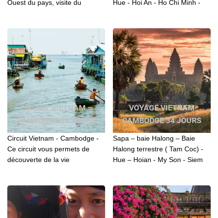
Ouest du pays, visite du
Hue - Hoi An - Ho Chi Minh -
marché hebdomadaire
Tra Su forêt - Phenom Penh -
multicoloré de minorité, De
Siem Reap sont des
Cambodge au Vietnam en 29
destinations de ce voyage.
jours
CIRCUIT VIETNAM –
VOYAGE VIETNAM
CAMBODGE 32 JOURS
CAMBODGE 34 JOURS
Circuit Vietnam - Cambodge -
Sapa – baie Halong – Baie
Ce circuit vous permets de
Halong terrestre ( Tam Coc) -
découverte de la vie
Hue – Hoian - My Son - Siem
quotidienne des ethnies
Reap – Complexe d’Angkor –
minoritaires du Tonkin Vietnam
Battambang – Phenompenh –
et Cambodge
Chau Doc – Long Xuyen