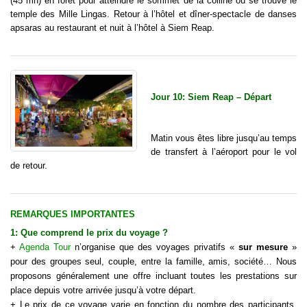
(45 mn) en forêt pour atteindre le sommet de la colline où se trouve le
temple des Mille Lingas. Retour à l’hôtel et dîner-spectacle de danses
apsaras au restaurant et nuit à l’hôtel à Siem Reap.
Jour 10: Siem Reap – Départ
Matin vous êtes libre jusqu’au temps
de transfert à l’aéroport pour le vol
de retour.
REMARQUES IMPORTANTES
1: Que comprend le
prix d
u
voyage
?
+
Agenda Tour
n’organise que des voyages privatifs «
sur mesure
»
pour des groupes seul, couple, entre la famille, amis, société… Nous
proposons généralement une offre incluant toutes les prestations sur
place depuis votre arrivée jusqu’à votre départ.
+ Le prix de ce voyage varie en fonction du nombre des participants,