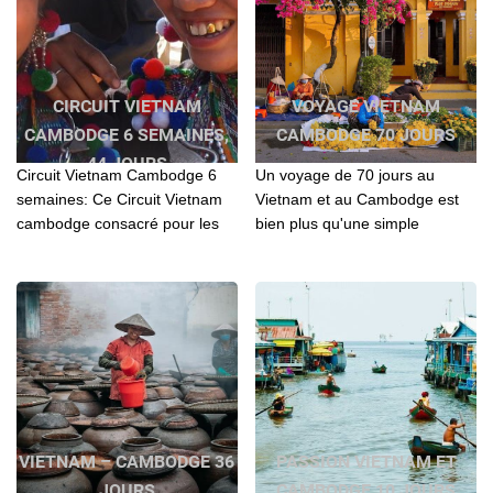
CIRCUIT VIETNAM
VOYAGE VIETNAM
CAMBODGE 6 SEMAINES,
CAMBODGE 70 JOURS
44 JOURS
Circuit Vietnam Cambodge 6
Un voyage de 70 jours au
semaines: Ce Circuit Vietnam
Vietnam et au Cambodge est
cambodge consacré pour les
bien plus qu'une simple
personnes qui aiment bien la
escapade; c'est une immersion
nature et la découverte
totale dans des cultures
approfondie des pays....
vibrantes et des traditions
ancestrales
VIETNAM – CAMBODGE 36
PASSION VIETNAM ET
JOURS
CAMBODGE 10 JOURS