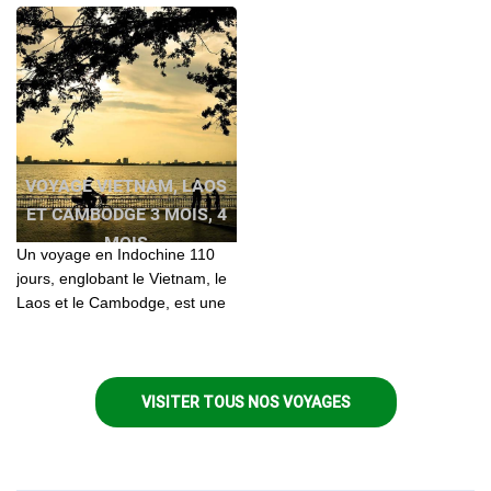
Vietnam Cambodge pas cher
VOYAGE VIETNAM, LAOS
ET CAMBODGE 3 MOIS, 4
MOIS
Un voyage en Indochine 110
jours, englobant le Vietnam, le
Laos et le Cambodge, est une
plongée dans un mélange
captivant de cultures
anciennes, de paysages
époustouflants et d'histoires
VISITER TOUS NOS VOYAGES
riches