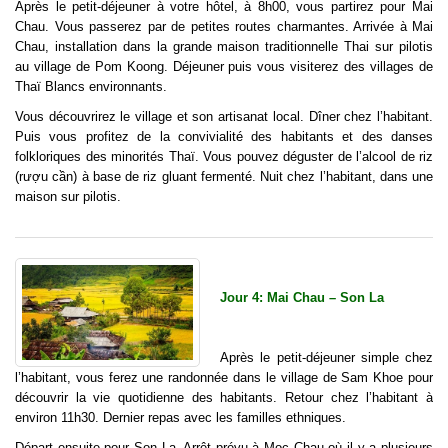
Après le petit-déjeuner à votre hôtel, à 8h00, vous partirez pour Mai
Chau. Vous passerez par de petites routes charmantes. Arrivée à Mai
Chau, installation dans la grande maison traditionnelle Thai sur pilotis
au village de Pom Koong. Déjeuner puis vous visiterez des villages de
Thaï Blancs environnants.
Vous découvrirez le village et son artisanat local. Dîner chez l’habitant.
Puis vous profitez de la convivialité des habitants et des danses
folkloriques des minorités Thaï. Vous pouvez déguster de l’alcool de riz
(rượu cần) à base de riz gluant fermenté. Nuit chez l’habitant, dans une
maison sur pilotis.
Jour 4: Mai Chau – Son La
Après le petit-déjeuner simple chez
l’habitant, vous ferez une randonnée dans le village de Sam Khoe pour
découvrir la vie quotidienne des habitants. Retour chez l’habitant à
environ 11h30. Dernier repas avec les familles ethniques.
Départ ensuite pour Son La. Arrêt prévu à Moc Chau où il y a plusieurs