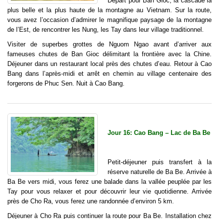
Départ pour Ban Gioc, la cascade la
plus belle et la plus haute de la montagne au Vietnam. Sur la route,
vous avez l’occasion d’admirer le magnifique paysage de la montagne
de l’Est, de rencontrer les Nung, les Tay dans leur village traditionnel.
Visiter de superbes grottes de Nguom Ngao avant d’arriver aux
fameuses chutes de Ban Gioc délimitant la frontière avec la Chine.
Déjeuner dans un restaurant local près des chutes d’eau. Retour à Cao
Bang dans l’après-midi et arrêt en chemin au village centenaire des
forgerons de Phuc Sen. Nuit à Cao Bang.
Jour 16: Cao Bang – Lac de Ba Be
Petit-déjeuner puis transfert à la
réserve naturelle de Ba Be. Arrivée à
Ba Be vers midi, vous ferez une balade dans la vallée peuplée par les
Tay pour vous relaxer et pour découvrir leur vie quotidienne. Arrivée
près de Cho Ra, vous ferez une randonnée d’environ 5 km.
Déjeuner à Cho Ra puis continuer la route pour Ba Be. Installation chez