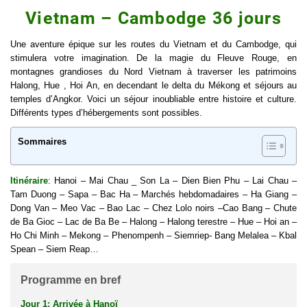
Vietnam – Cambodge 36 jours
Une aventure épique sur les routes du Vietnam et du Cambodge, qui
stimulera votre imagination. De la magie du Fleuve Rouge, en
montagnes grandioses du Nord Vietnam à traverser les patrimoins
Halong, Hue ,
Hoi An
, en decendant le
delta du Mékong
et séjours au
temples d’Angkor. Voici un séjour inoubliable entre histoire et culture.
Différents types d’hébergements sont possibles.
Sommaires
Itinéraire
: Hanoi –
Mai Chau
_ Son La – Dien Bien Phu – Lai Chau –
Tam Duong – Sapa –
Bac Ha
– Marchés hebdomadaires – Ha Giang –
Dong Van – Meo Vac – Bao Lac – Chez Lolo noirs –
Cao Bang
– Chute
de Ba Gioc – Lac de Ba Be – Halong – Halong terestre – Hue – Hoi an –
Ho Chi Minh – Mekong – Phenompenh – Siemriep- Bang Melalea – Kbal
Spean – Siem Reap…
Programme en bref
Jour 1: Arrivée à Hanoï