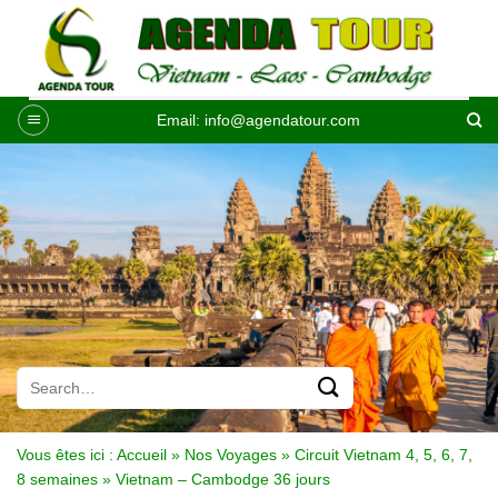
Passer
au
contenu
Email:
info@agendatour.com
Vous êtes ici :
Accueil
»
Nos Voyages
»
Circuit Vietnam 4, 5, 6, 7,
8 semaines
»
Vietnam – Cambodge 36 jours