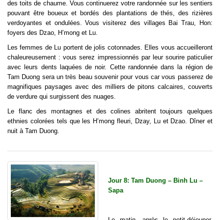
des toits de chaume. Vous continuerez votre randonnée sur les sentiers
pouvant être boueux et bordés des plantations de thés, des rizières
verdoyantes et ondulées. Vous visiterez des villages Bai Trau, Hon:
foyers des Dzao, H’mong et Lu.
Les femmes de Lu portent de jolis cotonnades. Elles vous accueilleront
chaleureusement : vous serez impressionnés par leur sourire paticulier
avec leurs dents laquées de noir. Cette randonnée dans la région de
Tam Duong sera un très beau souvenir pour vous car vous passerez de
magnifiques paysages avec des milliers de pitons calcaires, couverts
de verdure qui surgissent des nuages.
Le flanc des montagnes et des colines abritent toujours quelques
ethnies colorées tels que les H’mong fleuri, Dzay, Lu et Dzao. Dîner et
nuit à Tam Duong.
Jour 8: Tam Duong – Binh Lu –
Sapa
Le matin, après le petit-déjeuner,