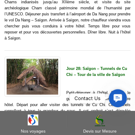
Chams indianisés jusqu’au XIIème siècle, et visite du site
archéologique Cham classé patrimoine mondial de l’humanité par
l’UNESCO. Déjeuner puis transfert à l’aéroport de Da Nang pour prendre
le vol Da Nang – Saïgon. Arrivée à Saïgon, notre chauffeur viendra vous
chercher puis vous conduira à votre hôtel. Temps libre pour vous
reposer et pour vos découvertes personnelles. Dîner libre. Nuit à l’hôtel
à Saïgon.
Jour 28: Saïgon – Tunnels de Cu
Chi – Tour de la ville de Saïgon
Petit-déjeuner à l’hôtel. A 8h00, le
Contact
Contact Us
guide viendra vous chercher à votre
Us
hôtel. Départ pour aller visiter des tunnels de Cu Chi. Ces tunnels
rappellent à tous la grandeur du pays. A cet endroit s’est déroulée
l’offensive vietnamienne à partir de 1968. Ces tunnels font plus de
200km de long. La visite de ces tunnels aide à comprendre la volonté
vietnamienne pour la réunification et l’indépendance du pays.
Nos voyages
Devis sur Mesure