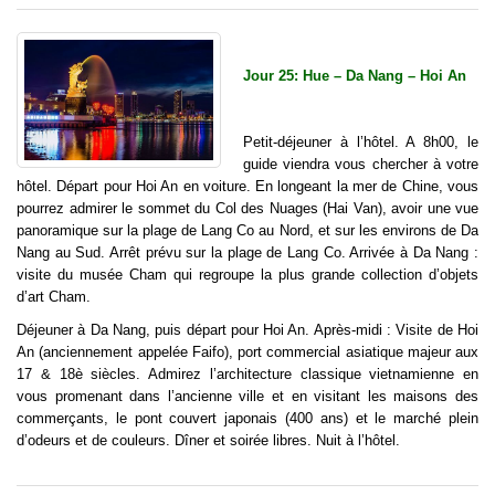
Jour 25: Hue – Da Nang – Hoi An
Petit-déjeuner à l’hôtel. A 8h00, le
guide viendra vous chercher à votre
hôtel. Départ pour Hoi An en voiture. En longeant la mer de Chine, vous
pourrez admirer le sommet du Col des Nuages (Hai Van), avoir une vue
panoramique sur la plage de Lang Co au Nord, et sur les environs de Da
Nang au Sud. Arrêt prévu sur la plage de Lang Co. Arrivée à Da Nang :
visite du musée Cham qui regroupe la plus grande collection d’objets
d’art Cham.
Déjeuner à Da Nang, puis départ pour Hoi An. Après-midi : Visite de Hoi
An (anciennement appelée Faifo), port commercial asiatique majeur aux
17 & 18è siècles. Admirez l’architecture classique vietnamienne en
vous promenant dans l’ancienne ville et en visitant les maisons des
commerçants, le pont couvert japonais (400 ans) et le marché plein
d’odeurs et de couleurs. Dîner et soirée libres. Nuit à l’hôtel.