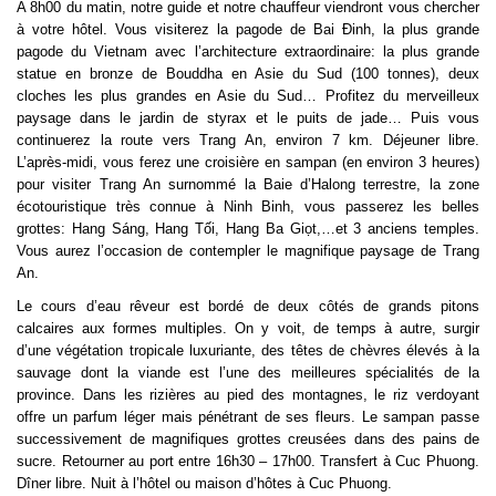
A 8h00 du matin, notre guide et notre chauffeur viendront vous chercher
à votre hôtel. Vous visiterez la pagode de Bai Đinh, la plus grande
pagode du Vietnam avec l’architecture extraordinaire: la plus grande
statue en bronze de Bouddha en Asie du Sud (100 tonnes), deux
cloches les plus grandes en Asie du Sud… Profitez du merveilleux
paysage dans le jardin de styrax et le puits de jade… Puis vous
continuerez la route vers Trang An, environ 7 km. Déjeuner libre.
L’après-midi, vous ferez une croisière en sampan (en environ 3 heures)
pour visiter Trang An surnommé la Baie d’Halong terrestre, la zone
écotouristique très connue à Ninh Binh, vous passerez les belles
grottes: Hang Sáng, Hang Tối, Hang Ba Giọt,…et 3 anciens temples.
Vous aurez l’occasion de contempler le magnifique paysage de Trang
An.
Le cours d’eau rêveur est bordé de deux côtés de grands pitons
calcaires aux formes multiples. On y voit, de temps à autre, surgir
d’une végétation tropicale luxuriante, des têtes de chèvres élevés à la
sauvage dont la viande est l’une des meilleures spécialités de la
province. Dans les rizières au pied des montagnes, le riz verdoyant
offre un parfum léger mais pénétrant de ses fleurs. Le sampan passe
successivement de magnifiques grottes creusées dans des pains de
sucre. Retourner au port entre 16h30 – 17h00. Transfert à Cuc Phuong.
Dîner libre. Nuit à l’hôtel ou maison d’hôtes à Cuc Phuong.