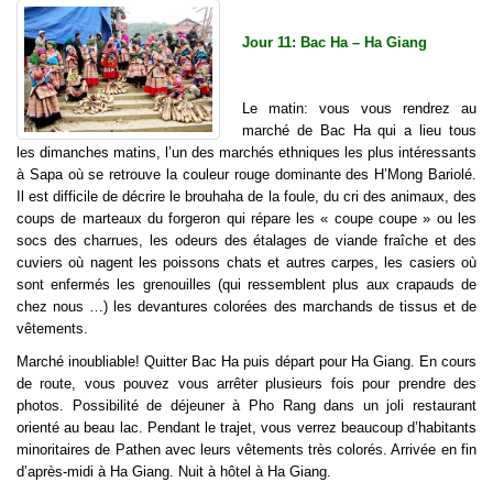
Jour 11: Bac Ha – Ha Giang
Le matin: vous vous rendrez au
marché de Bac Ha qui a lieu tous
les dimanches matins, l’un des marchés ethniques les plus intéressants
à Sapa où se retrouve la couleur rouge dominante des H’Mong Bariolé.
Il est difficile de décrire le brouhaha de la foule, du cri des animaux, des
coups de marteaux du forgeron qui répare les « coupe coupe » ou les
socs des charrues, les odeurs des étalages de viande fraîche et des
cuviers où nagent les poissons chats et autres carpes, les casiers où
sont enfermés les grenouilles (qui ressemblent plus aux crapauds de
chez nous …) les devantures colorées des marchands de tissus et de
vêtements.
Marché inoubliable! Quitter Bac Ha puis départ pour Ha Giang. En cours
de route, vous pouvez vous arrêter plusieurs fois pour prendre des
photos. Possibilité de déjeuner à Pho Rang dans un joli restaurant
orienté au beau lac. Pendant le trajet, vous verrez beaucoup d’habitants
minoritaires de Pathen avec leurs vêtements très colorés. Arrivée en fin
d’après-midi à Ha Giang. Nuit à hôtel à Ha Giang.