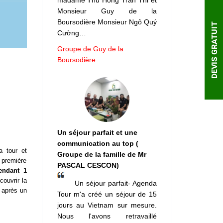
madame Thu Hong Tran Thi et
Monsieur Guy de la
Boursodière Monsieur Ngô Quý
DEVIS GRATUIT
Cường…
Groupe de Guy de la
Boursodière
Un séjour parfait et une
communication au top (
a tour et
Groupe de la famille de Mr
e première
PASCAL CESCON)
endant 1
ouvrir la
Un séjour parfait- Agenda
 après un
Tour m'a créé un séjour de 15
jours au Vietnam sur mesure.
Nous l'avons retravaillé