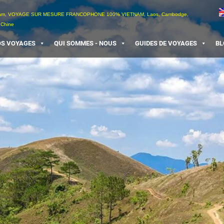
etnam, VOYAGE SUR MESURE FRANCOPHONE 100% VIETNAM, Laos, Cambodge,
 Chine
S VOYAGES
QUI SOMMES - NOUS
GUIDES DE VOYAGES
BL