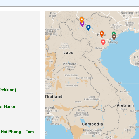
rekking)
ur Hanoï
à Hai Phong – Tam