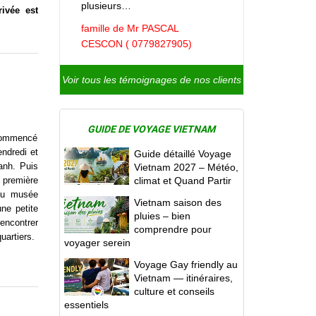
plusieurs…
rivée est
famille de Mr PASCAL
CESCON ( 0779827905)
Voir tous les témoignages de nos clients
GUIDE DE VOYAGE VIETNAM
t commencé
endredi et
Guide détaillé Voyage
anh. Puis
Vietnam 2027 – Météo,
a première
climat et Quand Partir
 du musée
Vietnam saison des
ne petite
pluies – bien
encontrer
comprendre pour
uartiers.
voyager serein
Voyage Gay friendly au
Vietnam — itinéraires,
culture et conseils
essentiels