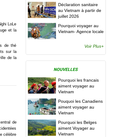
Déclaration sanitaire
au Vietnam à partir de
juillet 2026
Nghi LoLe
Pourquoi voyager au
uge et la
Vietnam- Agence locale
es de thé
Voir Plus+
ts sur la
ille de la
NOUVELLES
Pourquoi les francais
aiment voyager au
Vietnam
Pouquoi les Canadiens
aiment voyager au
Vietnam
entral de
Pourquoi les Belges
aiment Voyager au
cidentées
Vietnam
le célèbre