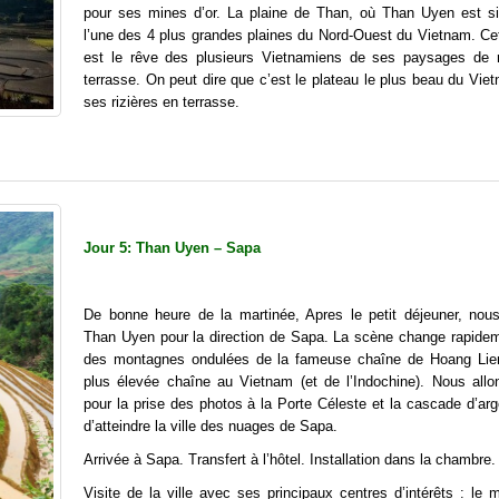
pour ses mines d’or. La plaine de Than, où Than Uyen est si
l’une des 4 plus grandes plaines du Nord-Ouest du Vietnam. Cet
est le rêve des plusieurs Vietnamiens de ses paysages de r
terrasse. On peut dire que c’est le plateau le plus beau du Vi
ses rizières en terrasse.
Jour 5: Than Uyen – Sapa
De bonne heure de la martinée, Apres le petit déjeuner, nous
Than Uyen pour la direction de Sapa. La scène change rapide
des montagnes ondulées de la fameuse chaîne de Hoang Lie
plus élevée chaîne au Vietnam (et de l’Indochine). Nous allon
pour la prise des photos à la Porte Céleste et la cascade d’ar
d’atteindre la ville des nuages de Sapa.
Arrivée à Sapa. Transfert à l’hôtel. Installation dans la chambre.
Visite de la ville avec ses principaux centres d’intérêts : le