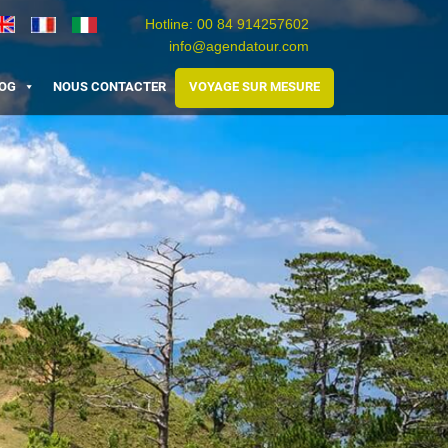
Hotline:
00 84 914257602
info@agendatour.com
Travel
Agence
Viaggio
Vietnam
de
Vietnam
OG
NOUS CONTACTER
VOYAGE SUR MESURE
voyage
au
Vietnam