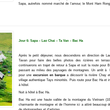
Sapa, autrefois nommé marché de l’amour, le Mont Ham Rong 
Jour 6: Sapa – Lao Chai – Ta Van – Bac Ha
Après le petit déjeuner, nous descendons en direction de La
Tavan pour faire des belles photos des rizières en terra
continuerons en trajet de retour à Sapa et suit la route pour 
passant au milieu des paysages de montagnes. Un arrêt à
pour une
excursion en barque
a découvrir la rivière Chay et
village authentique Tays minorités. Puis route pour Bac Ha et in
à hôtel.
Nuit à hôtel à Bac Ha.
Bac Ha est une haute vallée de la montagne du Vietnam (1
charmante de montagne et de l’homme ici a attiré beaucoup d
de photographes et d’artistes.