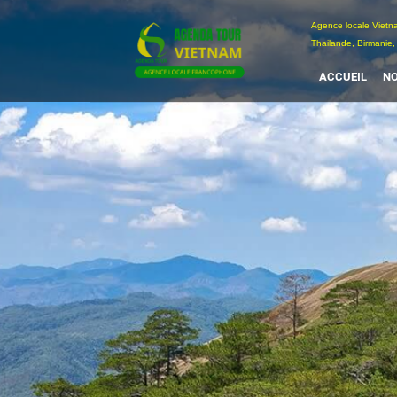
Passer
Agence locale Vi
au
Thailande, Birmanie,
contenu
ACCUEIL
NO