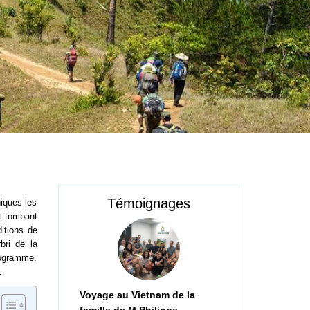
Témoignages
iques les
it tombant
itions de
bri de la
rogramme.
s…
Voyage au Vietnam de la