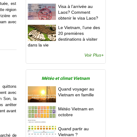
tuée, est
Visa à l’arrivée au
te région
Laos? Comment
izière en
obtenir le visa Laos?
etnam avec
Le Vietnam, l’une des
20 premières
destinations à visiter
dans la vie
Voir Plus+
Météo et climat Vietnam
 quittons
Quand voyager au
ment avec
Vietnam en famille
n Son, la
s arrêter
Météo Vietnam en
gent avant
octobre
Quand partir au
Vietnam ?
 marché de