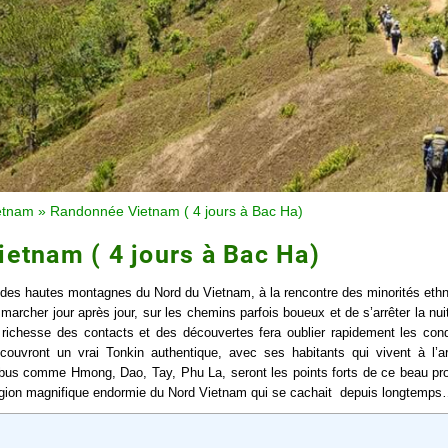
etnam
»
Randonnée Vietnam ( 4 jours à Bac Ha)
etnam ( 4 jours à Bac Ha)
 des hautes montagnes du Nord du Vietnam, à la rencontre des minorités ethn
marcher jour après jour, sur les chemins parfois boueux et de s’arrêter la nu
a richesse des contacts et des découvertes fera oublier rapidement les cond
uvront un vrai Tonkin authentique, avec ses habitants qui vivent à l’ar
ibus comme Hmong, Dao, Tay, Phu La, seront les points forts de ce beau p
égion magnifique endormie du Nord Vietnam qui se cachait depuis longtemp