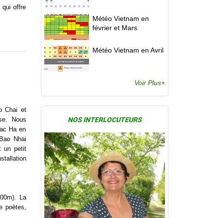
qui offre
Météo Vietnam en
février et Mars
Météo Vietnam en Avril
Voir Plus+
o Chai et
sse. Nous
NOS INTERLOCUTEURS
Bac Ha en
 Bao Nhai
 un petit
stallation
000m). La
e poètes,