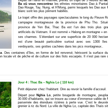
Départ de Hanoi en matinée, prenez un trajet de 5 heures au
la
Ba où vous rencontrez
les ethnies minoritaires Dao à Pantal
Dao Rouge, Tay, Nung, et H’Mong, parmi lesquels les Dao aux 
blanc sont les plus joliment habillés.
Le trajet offre des paysages spectaculaires le long du Fleuve R
campagne montagneuse de la province de Phu Tho. Situé
province de Yen Bai, Thac Ba est l’un des trois plus gr
artificiels du Vietnam. Il est nommé « Halong en montagne » en
ses charmes. S’étendant sur une superficie de 20 000 hectare
est d’une beauté particulière surtout avec ses 1300 îles
verdoyants, ses grottes cachées dans les pics montagneux.
.
Ba
. Des centaines d’îles, en forme de bol renversé, hérissent la surface du
 locale vit de pêche et de culture sur des îlots escarpés. Il n’est pas rare 
Jour 4 : Thac Ba – Nghia Lo ( 110 km)
Petit déjeuner chez l’habitant. Dire au revoir la famille d’acceuil.
Départ pour
Nghia Lo
, petite bougarde de montagne, peupla
30.000 d’habitants, qui se trouve au coeur d’immense vallée de
parsemée des étendues rizières à perte vue. C’est le deuxi
grenier à riz du Nord. La ville de Nghia Lo, capitale des Thaïs s