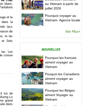
c de Thac
on blans,
au Vietnam à partir de
Pantalons
juillet 2026
Pourquoi voyager au
ouge et la
Vietnam- Agence locale
 dans la
ands lacs
 raison de
Voir Plus+
s, le lac
 et îlots
NOUVELLES
 lac. Les
de croiser
Pourquoi les francais
aiment voyager au
Vietnam
Pouquoi les Canadiens
aiment voyager au
Vietnam
Pourquoi les Belges
nt lus de
aiment Voyager au
 Muong Lo
Vietnam
ème grand
ituée dans