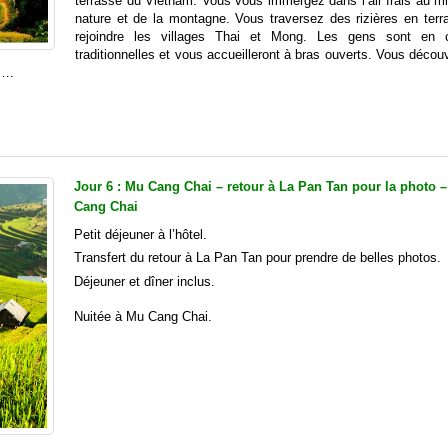
terrasse du Vietnam. Vous vous immergez dans l’air frais au mi
nature et de la montagne. Vous traversez des rizières en terr
rejoindre les villages Thai et Mong. Les gens sont en 
traditionnelles et vous accueilleront à bras ouverts. Vous décou
e….
Jour 6 : Mu Cang Chai – retour à La Pan Tan pour la photo 
Cang Chai
Petit déjeuner à l’hôtel.
Transfert du retour à La Pan Tan pour prendre de belles photos.
Déjeuner et dîner inclus.
Nuitée à Mu Cang Chai.