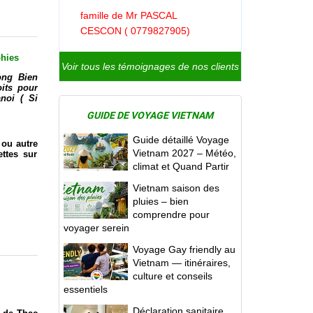
famille de Mr PASCAL
CESCON ( 0779827905)
phies
Voir tous les témoignages de nos clients
ong Bien
oits pour
noi ( Si
GUIDE DE VOYAGE VIETNAM
Guide détaillé Voyage
 ou autre
Vietnam 2027 – Météo,
ettes sur
climat et Quand Partir
Vietnam saison des
pluies – bien
comprendre pour
voyager serein
Voyage Gay friendly au
Vietnam — itinéraires,
culture et conseils
essentiels
Déclaration sanitaire