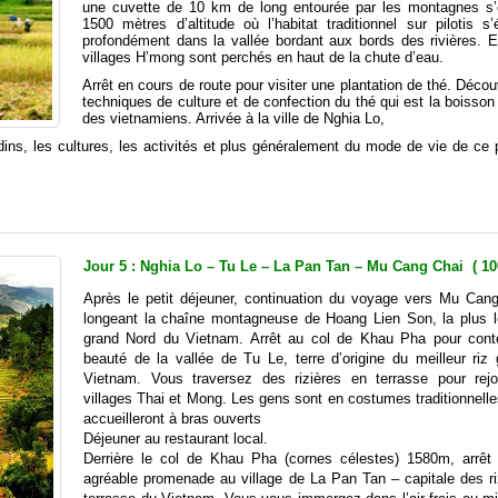
une cuvette de 10 km de long entourée par les montagnes s’
1500 mètres d’altitude où l’habitat traditionnel sur pilotis s’
profondément dans la vallée bordant aux bords des rivières. Et
villages H’mong sont perchés en haut de la chute d’eau.
Arrêt en cours de route pour visiter une plantation de thé. Déco
techniques de culture et de confection du thé qui est la boisson
des vietnamiens. Arrivée à la ville de Nghia Lo,
rdins, les cultures, les activités et plus généralement du mode de vie de ce
Jour 5 : Nghia Lo – Tu Le – La Pan Tan – Mu Cang Chai ( 1
Après le petit déjeuner, continuation du voyage vers Mu Can
longeant la chaîne montagneuse de Hoang Lien Son, la plus 
grand Nord du Vietnam. Arrêt au col de Khau Pha pour cont
beauté de la vallée de Tu Le, terre d’origine du meilleur riz 
Vietnam. Vous traversez des rizières en terrasse pour rejo
villages Thai et Mong. Les gens sont en costumes traditionnell
accueilleront à bras ouverts
Déjeuner au restaurant local.
Derrière le col de Khau Pha (cornes célestes) 1580m, arrêt
agréable promenade au village de La Pan Tan – capitale des ri