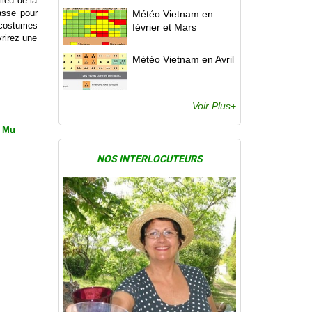
lieu de la
asse pour
Météo Vietnam en
costumes
février et Mars
vrirez une
Météo Vietnam en Avril
Voir Plus+
– Mu
NOS INTERLOCUTEURS