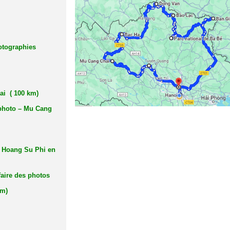
hotographies
ai ( 100 km)
 photo – Mu Cang
à Hoang Su Phi en
faire des photos
Km)