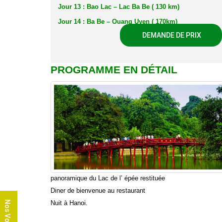
Jour 13 : Bao Lac – Lac Ba Be ( 130 km)
Jour 14 : Ba Be – Quang Uyen ( 170km)
DEMANDE DE PRIX
Jour 15 : Quang Uyen – Cascades Ban Gioc – Cao Ba
Jour 16 : Cao Bang – aéroport Hanoi – Vol retour ( 2
soir
PROGRAMME EN DÉTAIL
panoramique du Lac de l’ épée restituée
Diner de bienvenue
au restaurant
Nuit à Hanoi.
Nos Voyages