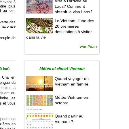
Visa à l’arrivée au
élevant à
étire plus
Laos? Comment
 au loin,
obtenir le visa Laos?
Le Vietnam, l’une des
uverte des
20 premières
 nationale
destinations à visiter
dans la vie
 peuple de
Voir Plus+
Météo et climat Vietnam
00 km)
g Chai en
Quand voyager au
longue du
Vietnam en famille
empler la
gluant du
Météo Vietnam en
indre les
octobre
es et vous
Quand partir au
 pour une
Vietnam ?
zières en