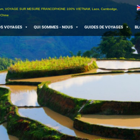
etnam, VOYAGE SUR MESURE FRANCOPHONE 100% VIETNAM, Laos, Cambodge,
 Chine
S VOYAGES
QUI SOMMES - NOUS
GUIDES DE VOYAGES
BL