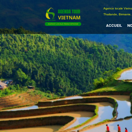
Passer
Agence locale Vi
au
Thailande, Birmanie,
contenu
ACCUEIL
NO