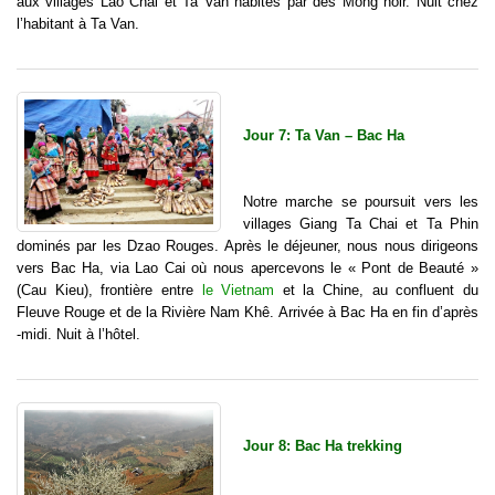
aux villages Lao Chai et Ta Van habités par des Mong noir. Nuit chez
l’habitant à Ta Van.
Jour 7: Ta Van – Bac Ha
Notre marche se poursuit vers les
villages Giang Ta Chai et Ta Phin
dominés par les Dzao Rouges. Après le déjeuner, nous nous dirigeons
vers Bac Ha, via Lao Cai où nous apercevons le « Pont de Beauté »
(Cau Kieu), frontière entre
le Vietnam
et la Chine, au confluent du
Fleuve Rouge et de la Rivière Nam Khê. Arrivée à Bac Ha en fin d’après
-midi. Nuit à l’hôtel.
Jour 8: Bac Ha trekking