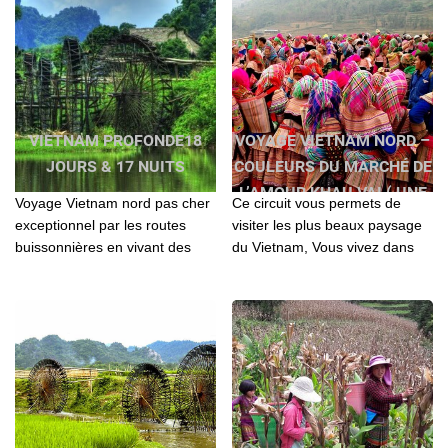
VIETNAM PROFONDE18
VOYAGE VIETNAM NORD –
JOURS & 17 NUITS
COULEURS DU MARCHÉ DE
L’AMOUR KHAU VAI ( UNE
Voyage Vietnam nord pas cher
Ce circuit vous permets de
FOIS PAR AN)
exceptionnel par les routes
visiter les plus beaux paysage
buissonnières en vivant des
du Vietnam, Vous vivez dans
moments aussi originaux que
des points forts avec des gens
privilégiés à travers des
multicolors aimables..
paysages.