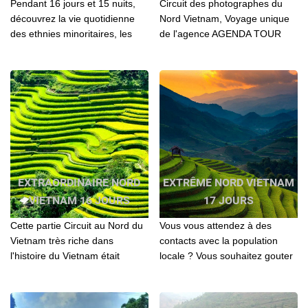
Pendant 16 jours et 15 nuits,
Circuit des photographes du
découvrez la vie quotidienne
Nord Vietnam, Voyage unique
des ethnies minoritaires, les
de l'agence AGENDA TOUR
balades à vélo dans la
VIETNAM. Découverte
campagne, passez des nuits
culturelle, historique,
chez l’habitant, apprenez à
authentique, Aventure, en moto
cuisiner et détendez-vous le
taxi, balade à pider,
temps d’une croisière en
Randonnée – Voyage privé
bateau.
EXTRAORDINAIRE NORD
EXTRÊME NORD VIETNAM
VIETNAM 16 JOURS
17 JOURS
Cette partie Circuit au Nord du
Vous vous attendez à des
Vietnam très riche dans
contacts avec la population
l'histoire du Vietnam était
locale ? Vous souhaitez gouter
considérée comme une région
à une nouvelle sensation de
lointaine et aussi très
bout du monde? Ce circuit est
sauvage...
fait pour vous...