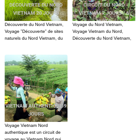
DÉCOUVERTE DU NORD
CIRCUIT DU NORD
VIETNAM 20 JOURS
VIETNAM 7 JOURS / 6
NUITS
Découverte du Nord Vietnam,
Voyage du Nord Vietnam,
Voyage ”Découverte” de sites
Voyage Vietnam du Nord,
naturels du Nord Vietnam, du
Découverte du Nord Vietnam,
bassin du Fleuve Rouge aux
Vietnam Nord Ouest, Nord
montagnes des rochers
Ouest Vietnam
calcaires de Ha Giang
VIETNAM AUTHENTIQUE 9
JOURS
Voyage Vietnam Nord
authentique est un circuit de
voyage au Vietnam Nord qui