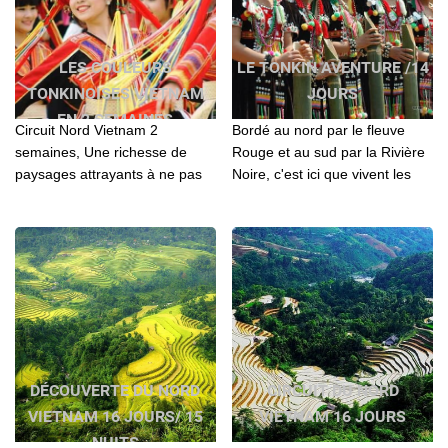
LES COULEURS
LE TONKIN AVENTURE /14
TONKINOISES VIETNAM
JOURS
EN 2 SEMAINES
Circuit Nord Vietnam 2
Bordé au nord par le fleuve
semaines, Une richesse de
Rouge et au sud par la Rivière
paysages attrayants à ne pas
Noire, c'est ici que vivent les
rater en voyageant le Nord
minorités comme les Hmong,
Vietnam: Hanoi - Nghia Lo - Mu
Dao, Tay, Phu La , LoLo, San
Cang Chai - Ha Giang - Ba Be -
Chi…
Baie d'Halong - Ninh Binh
DÉCOUVERTE DU NORD
CIRCUIT DU NORD
VIETNAM 16 JOURS/ 15
VIETNAM 16 JOURS
NUITS