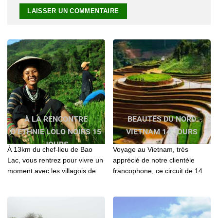
À LA RENCONTRE
BEAUTÉS DU NORD
D’ETHNIE LOLO NOIRS 15
VIETNAM 14 JOURS
JOURS
À 13km du chef-lieu de Bao
Voyage au Vietnam, très
Lac, vous rentrez pour vivre un
apprécié de notre clientèle
moment avec les villagois de
francophone, ce circuit de 14
LoLos qu'on y a tourné
jours a pour objectif une
l'émission Terre inconnue,
découverte de la beauté du
présenté sur France 2
Nord Vietnam