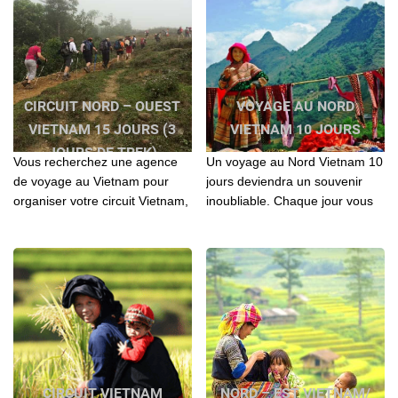
CIRCUIT NORD – OUEST
VOYAGE AU NORD
VIETNAM 15 JOURS (3
VIETNAM 10 JOURS
JOURS DE TREK)
Vous recherchez une agence
Un voyage au Nord Vietnam 10
de voyage au Vietnam pour
jours deviendra un souvenir
organiser votre circuit Vietnam,
inoubliable. Chaque jour vous
Laos, Cambodge? Contactez l'
apportera une chose surprise
agence locale Agenda Tour
et intéressante...
pour vos séjours
CIRCUIT VIETNAM
NORD – EST VIETNAM/