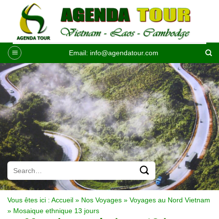
Passer
au
contenu
Email:
info@agendatour.com
Vous êtes ici :
Accueil
»
Nos Voyages
»
Voyages au Nord Vietnam
»
Mosaique ethnique 13 jours