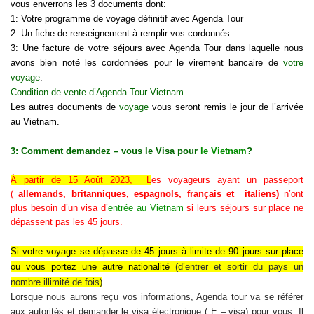
vous enverrons les 3 documents dont:
1: Votre programme de voyage définitif avec Agenda Tour
2: Un fiche de renseignement à remplir vos cordonnés.
3: Une facture de votre séjours avec Agenda Tour dans laquelle nous
avons bien noté les cordonnées pour le virement bancaire de
votre
voyage
.
Condition de vente d’Agenda Tour Vietnam
Les autres documents de
voyage
vous seront remis le jour de l’arrivée
au Vietnam.
3: Comment demandez – vous le Visa pour
le Vietnam
?
À partir de 15 Août 2023, L
es voyageurs ayant un passeport
(
allemands, britanniques, espagnols, français et italiens)
n’ont
plus besoin d’un visa d’
entrée au Vietnam
si leurs séjours sur place ne
dépassent pas les 45 jours.
Si
votre voyage se dépasse de 45 jours à limite de 90 jours sur place
ou vous portez une autre nationalité
(d’
entrer et sortir du pays un
nombre illimité de fois
)
Lorsque nous aurons reçu vos informations, Agenda tour va se référer
aux autorités et demander le visa électronique ( E – visa) pour vous. Il