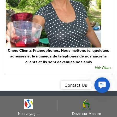
Chers Clients Francophones, Nous mettons ici quelques
adresses et le numeros de telephones de nos anciens
clients et ils sont devenues nos amis
Voir Plus+
Contact
Contact Us
Us
AGENDA TOUR VIETNAM
Agence locale Vietnam - Voyage sur Mesure Francophone 100%
|
|
Licence d'Etat de Tour Opérateur: 01 - 363/TCDL - GP LHQT
Nos voyages
Devis sur Mesure
* Hotline/ Whatsapp:
( Agenda Tour)
00 84 914257602