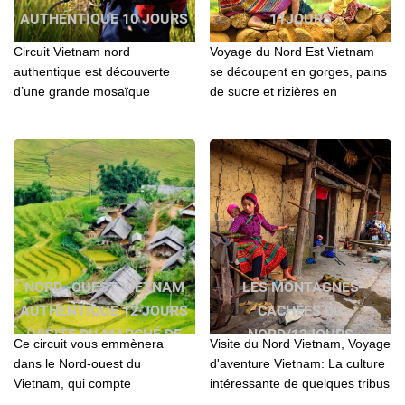
AUTHENTIQUE 10 JOURS
11JOURS
Circuit Vietnam nord
Voyage du Nord Est Vietnam
authentique est découverte
se découpent en gorges, pains
d’une grande mosaïque
de sucre et rizières en
ethnique du Nord Ouest du
terrasses. Au cœur de cette
Vietnam...
nature luxuriante...
NORD -OUEST VIETNAM
LES MONTAGNES
AUTHENTIQUE 12 JOURS
CACHÉES DU
(VISITE DU MARCHÉ DE
NORD/12JOURS
Ce circuit vous emmènera
Visite du Nord Vietnam, Voyage
L’AMOUR MOC CHAU)
dans le Nord-ouest du
d'aventure Vietnam: La culture
Vietnam, qui compte
intéressante de quelques tribus
incontestablement parmi les
des collines et les paysages