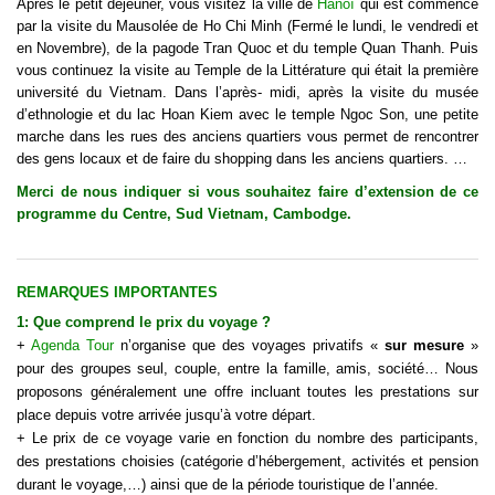
Après le petit déjeuner, vous visitez la ville de
Hanoï
qui est commencé
par la visite du Mausolée de Ho Chi Minh (Fermé le lundi, le vendredi et
en Novembre), de la pagode Tran Quoc et du temple Quan Thanh. Puis
vous continuez la visite au Temple de la Littérature qui était la première
université du Vietnam. Dans l’après- midi, après la visite du musée
d’ethnologie et du lac Hoan Kiem avec le temple Ngoc Son, une petite
marche dans les rues des anciens quartiers vous permet de rencontrer
des gens locaux et de faire du shopping dans les anciens quartiers. …
Merci de nous indiquer si vous souhaitez faire d’extension de ce
programme du Centre, Sud Vietnam, Cambodge.
REMARQUES IMPORTANTES
1: Que comprend le
prix d
u
voyage
?
+
Agenda Tour
n’organise que des voyages privatifs «
sur mesure
»
pour des groupes seul, couple, entre la famille, amis, société… Nous
proposons généralement une offre incluant toutes les prestations sur
place depuis votre arrivée jusqu’à votre départ.
+ Le prix de ce voyage varie en fonction du nombre des participants,
des prestations choisies (catégorie d’hébergement, activités et pension
durant le
voyage
,…) ainsi que de la période touristique de l’année.