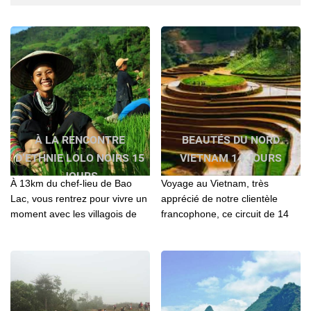
À LA RENCONTRE
BEAUTÉS DU NORD
D’ETHNIE LOLO NOIRS 15
VIETNAM 14 JOURS
JOURS
À 13km du chef-lieu de Bao
Voyage au Vietnam, très
Lac, vous rentrez pour vivre un
apprécié de notre clientèle
moment avec les villagois de
francophone, ce circuit de 14
LoLos qu'on y a tourné
jours a pour objectif une
l'émission Terre inconnue,
découverte de la beauté du
présenté sur France 2
Nord Vietnam