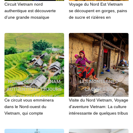
Circuit Vietnam nord
Voyage du Nord Est Vietnam
authentique est découverte
se découpent en gorges, pains
d’une grande mosaïque
de sucre et rizières en
ethnique du Nord Ouest du
terrasses. Au cœur de cette
Vietnam...
nature luxuriante...
NORD -OUEST VIETNAM
LES MONTAGNES
AUTHENTIQUE 12 JOURS
CACHÉES DU
(VISITE DU MARCHÉ DE
NORD/12JOURS
Ce circuit vous emmènera
Visite du Nord Vietnam, Voyage
L’AMOUR MOC CHAU)
dans le Nord-ouest du
d'aventure Vietnam: La culture
Vietnam, qui compte
intéressante de quelques tribus
incontestablement parmi les
des collines et les paysages
plus belles régions d'Asie...
montagneux...