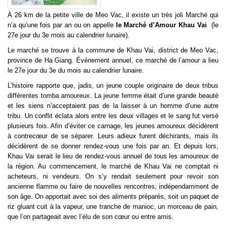
À 26 km de la petite ville de Meo Vac, il existe un très joli Marché qui
n’a qu’une fois par an ou on appelle
le Marché d’Amour Khau Vai
(le
27e jour du 3e mois au calendrier lunaire).
Le marché se trouve à la commune de Khau Vai, district de Meo Vac,
province de Ha Giang. Événement annuel, ce marché de l’amour a lieu
le 27e jour du 3e du mois au calendrier lunaire.
L’histoire rapporte que, jadis, un jeune couple originaire de deux tribus
différentes tomba amoureux. La jeune femme était d’une grande beauté
et les siens n’acceptaient pas de la laisser à un homme d’une autre
tribu. Un conflit éclata alors entre les deux villages et le sang fut versé
plusieurs fois. Afin d’éviter ce carnage, les jeunes amoureux décidèrent
à contrecœur de se séparer. Leurs adieux furent déchirants, mais ils
décidèrent de se donner rendez-vous une fois par an. Et depuis lors,
Khau Vai serait le lieu de rendez-vous annuel de tous les amoureux de
la région. Au commencement, le marché de Khau Vai ne comptait ni
acheteurs, ni vendeurs. On s’y rendait seulement pour revoir son
ancienne flamme ou faire de nouvelles rencontres, indépendamment de
son âge. On apportait avec soi des aliments préparés, soit un paquet de
riz gluant cuit à la vapeur, une tranche de manioc, un morceau de pain,
que l’on partageait avec l’élu de son cœur ou entre amis.