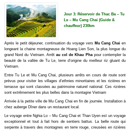
Jour 3: Réservoir de Thac Ba – Tu
Le – Mu Cang Chai (Guide &
chauffeur) 230km
Après le petit déjeuner, continuation du voyage vers
Mu Cang Chai
en
longeant la chaine montagneuse de Hoang Lien Son, la plus longue du
grand Nord du Vietnam. Arrêt
au col de Khau Pha
pour contempler la
beauté de la vallée de Tu Le, terre d’origine du meilleur riz gluant du
Vietnam.
Entre Tu Le et Mu Cang Chai, plusieurs arrêts en cours de route sont
prévus pour visiter les villages d’ethnies minoritaires et les rizières en
terrasse qui sont classées au patrimoine naturel national. Ces rizières
sont extrêmement les plus belles dans la montagne Vietnam
Arrivée à la petite ville de Mu Cang Chai en fin de journée. Installation à
chez auberge Dîner dans un restaurant local.
Le voyage entre Nghia Lo – Mu Cang Chai et Than Uyen est un voyage
exceptionnel et tout à fait hors de sentiers battus. La belle route qui
serpente à travers des montagnes en terre rouge, creusées en rizières