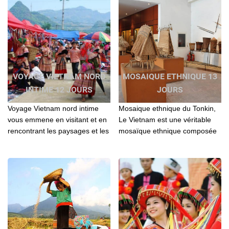
VOYAGE VIETNAM NORD
MOSAIQUE ETHNIQUE 13
INTIME 12 JOURS
JOURS
Voyage Vietnam nord intime
Mosaique ethnique du Tonkin,
vous emmene en visitant et en
Le Vietnam est une véritable
rencontrant les paysages et les
mosaïque ethnique composée
gens les plus aimables au Nord
de près d’une soixantaine de
Vietnam
minorités...