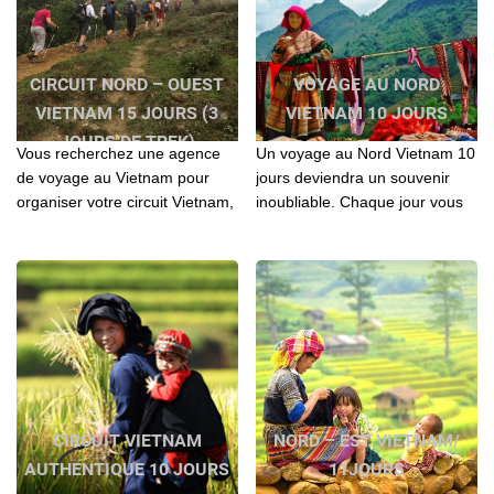
CIRCUIT NORD – OUEST
VOYAGE AU NORD
VIETNAM 15 JOURS (3
VIETNAM 10 JOURS
JOURS DE TREK)
Vous recherchez une agence
Un voyage au Nord Vietnam 10
de voyage au Vietnam pour
jours deviendra un souvenir
organiser votre circuit Vietnam,
inoubliable. Chaque jour vous
Laos, Cambodge? Contactez l'
apportera une chose surprise
agence locale Agenda Tour
et intéressante...
pour vos séjours
CIRCUIT VIETNAM
NORD – EST VIETNAM/
AUTHENTIQUE 10 JOURS
11JOURS