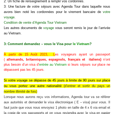
2: Un fiche de renseignement à remplir vos cordonnés.
3: Une facture de votre séjours avec Agenda Tour dans laquelle nous
avons bien noté les cordonnées pour le virement bancaire de
votre
voyage
.
Condition de vente d’Agenda Tour Vietnam
Les autres documents de
voyage
vous seront remis le jour de l’arrivée
au Vietnam.
3: Comment demandez – vous le Visa pour
le Vietnam
?
À partir de 15 Août 2023, L
es voyageurs ayant un passeport
(
allemands, britanniques, espagnols, français et italiens)
n’ont
plus besoin d’un visa d’
entrée au Vietnam
si leurs séjours sur place ne
dépassent pas les 45 jours.
Si
votre voyage se dépasse de 45 jours à limite de 90 jours sur place
ou vous portez une autre nationalité
(d’
entrer et sortir du pays un
nombre illimité de fois
)
Lorsque nous aurons reçu vos informations, Agenda tour va se référer
aux autorités et demander le visa électronique ( E – visa) pour vous. Il
faut juste que vous nous envoyiez 1 photo en taille de 4 x 6 via email et
la copie de vos passeports et on vous reviendra avec le visa en papier