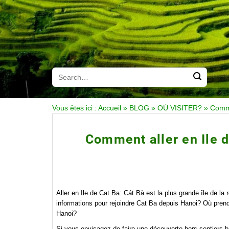
Vous êtes ici :
Accueil
»
BLOG
»
OÙ VISITER?
»
Comme
Comment aller en Ile 
Aller en Ile de Cat Ba: Cát Bà est la plus grande île de l
informations pour rejoindre Cat Ba depuis Hanoi? Où prendr
Hanoi?
Si vous envisagez de faire une découverte hors sentiers ba