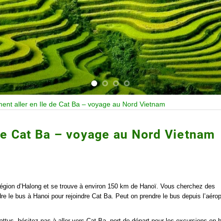
nt aller en Ile de Cat Ba – voyage au Nord Vietnam
de Cat Ba – voyage au Nord Vietnam
a région d’Halong et se trouve à environ 150 km de Hanoï. Vous cherchez des
e le bus à Hanoi pour rejoindre Cat Ba. Peut on prendre le bus depuis l’aérop
ttus, hésitez pas à aller vers Cat Ba, port de départ pour les excursions en 