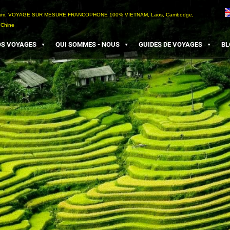
etnam, VOYAGE SUR MESURE FRANCOPHONE 100% VIETNAM, Laos, Cambodge,
 Chine
S VOYAGES
QUI SOMMES - NOUS
GUIDES DE VOYAGES
BL