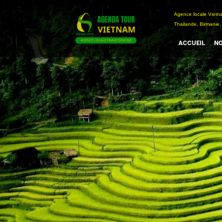
Passer
Agence locale Vi
au
Thailande, Birmanie,
contenu
ACCUEIL
NO