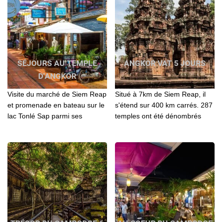
SÉJOURS AU TEMPLE
ANGKOR VAT 5 JOURS
D’ANGKOR
Visite du marché de Siem Reap
Situé à 7km de Siem Reap, il
et promenade en bateau sur le
s'étend sur 400 km carrés. 287
lac Tonlé Sap parmi ses
temples ont été dénombrés
villages flottants. Déjeuner en
dans la région, dont la
ville...
construction est échelonnée du
9e au 13e siècle