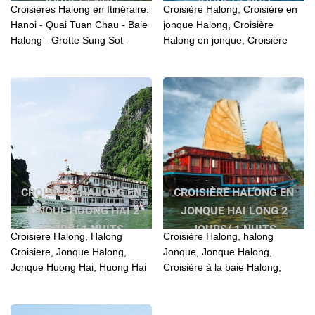
JOURS/ 1 NUIT
JOURS/ 1 NUIT
Croisières Halong en Itinéraire:
Croisière Halong, Croisière en
Hanoi - Quai Tuan Chau - Baie
jonque Halong, Croisière
Halong - Grotte Sung Sot -
Halong en jonque, Croisière
Village Cua Van - Quai Tuan
Halong en Bateau, Croisière en
Chau - Hanoi.
baie Halong, Croisière à
Halong,...
CROISIÈRE HALONG EN
CROISIÈRE HALONG EN
JONQUE HUONG HAI 2
JONQUE HAI LONG 2
JOURS/ 1 NUITS
JOURS/ 1 NUITS
Croisiere Halong, Halong
Croisière Halong, halong
Croisiere, Jonque Halong,
Jonque, Jonque Halong,
Jonque Huong Hai, Huong Hai
Croisière à la baie Halong,
Jonque, Bateau Huong Hai,
Croisière Halong en Jonque,
Croisiere Halong sur mesure,
Croisière en baie d'halong,
Crcoisiere en Halong...
Halong Jonque de croisière