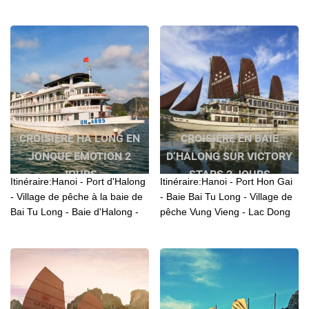
de vie et l'hospitalité des
Vietnam, Croisière au Delta
habitants de la région
Mekong, Croisière sur le delta
Mekong...
CROISIERE HA LONG EN
CROISIÈRE EN BAIE
JONQUE EMOTION 2
D’HALONG SUR VICTORY
JOURS
STARS 2 JOURS
Itinéraire:Hanoi - Port d'Halong
Itinéraire:Hanoi - Port Hon Gai
- Village de pêche à la baie de
- Baie Bai Tu Long - Village de
Bai Tu Long - Baie d'Halong -
pêche Vung Vieng - Lac Dong
Grotte Sung Sot - Plage Ti Top
Tien - Baie d'Halong - Grotte
- Port d'Halong - Hanoi.
Sung Sot - Port Hon Gai -
Hanoi