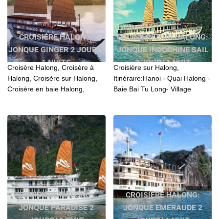
CROISIÈRE HALONG:
CROISIÈRE SUR HALONG:
JONQUE GINGER 2 JOURS/
JONQUE INDOCHINE SAIL
1 NUITS
2 JOUR/ 1 NUIT
Croisère Halong, Croisère à
Croisière sur Halong,
Halong, Croisère sur Halong,
Itinéraire:Hanoi - Quai Halong -
Croisère en baie Halong,
Baie Bai Tu Long- Village
Croisère en jonque Halong,
flottant Vung Vieng - Baie
Croisère 2 jours à Halong, 2
Halong- Grotte Sung Sot- Quai
jours Croisère Halong,...
Halong - Hanoi.
CROISIÈRE HALONG:
CROISIÈRE HALONG:
JONQUE PARADISE 2
JONQUE EMERAUDE 2