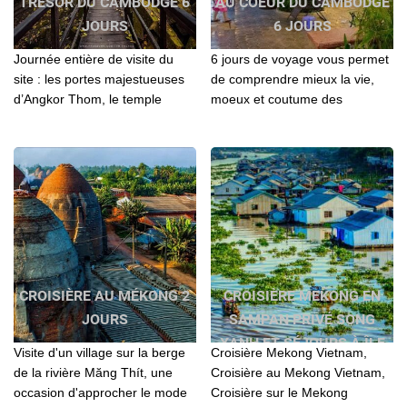
TRÉSOR DU CAMBODGE 6
AU COEUR DU CAMBODGE
JOURS
6 JOURS
Journée entière de visite du
6 jours de voyage vous permet
site : les portes majestueuses
de comprendre mieux la vie,
d’Angkor Thom, le temple
moeux et coutume des
monumental du Bayon avec
Cambogiens. Vous aurez
ses tours à visages dominant la
l'occasion de de visiter tous les
forêt tropicale
sites principeaux
CROISIÈRE AU MÉKONG 2
CROISIÈRE MEKONG EN
JOURS
SAMPAN PRIVÉ SONG
XANH ET SÉJOURS À ÎLE
Visite d'un village sur la berge
Croisière Mekong Vietnam,
DE PHU QUOC
de la rivière Măng Thít, une
Croisière au Mekong Vietnam,
occasion d'approcher le mode
Croisière sur le Mekong