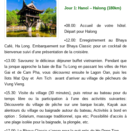
Jour 1: Hanoï – Halong (180km)
•08.00: Accueil de votre hôtel.
Départ pour Halong
•12.00: Enregistrement au Bhaya
Café, Ha Long. Embarquement sur Bhaya Classic pour un cocktail de
bienvenue suivi d’une présentation de la croisière.
•13.00: Savourez le délicieux déjeuner buffet vietnamien. Pendant que
la jonque approche la baie de Bai Tu Long en passant les villes de Hon
Gai et de Cam Pha, vous découvrez ensuite le Lagon Oan, puis les
îlots Mat Quy et Am Tich avant d’arriver au village de pêcheurs de
Vung Vieng.
•15.30: Visite du village (30 minutes), puis retour au bateau pour du
temps libre ou la participation à l’une des activités suivantes:
Découverte du village de pêche sur une barque locale, Kayak aux
alentours du village ou baignade autour du bateau, Activités à bord en
option : Solarium, massage traditionnel, spa etc; Possibilité d’accès à
une plage isolée pour la baignade, la plongée, etc.
•17.00: Le Bhaya Classic s’ancre pour la nuit près de Ho Dong Tien.