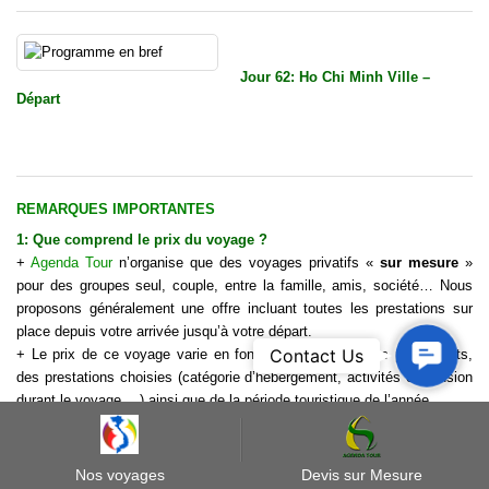
Jour 62: Ho Chi Minh Ville –
Départ
REMARQUES IMPORTANTES
1: Que comprend le
prix d
u
voyage
?
+
Agenda Tour
n’organise que des voyages privatifs «
sur mesure
»
pour des groupes seul, couple, entre la famille, amis, société… Nous
proposons généralement une offre incluant toutes les prestations sur
place depuis votre arrivée jusqu’à votre départ.
Contact
Contact Us
+ Le prix de ce voyage varie en fonction du nombre des participants,
Us
des prestations choisies (catégorie d’hébergement, activités et pension
durant le
voyage
,…) ainsi que de la période touristique de l’année.
+ Pour obtenir le prix de ce circuit, il suffit de nous demander un devis
en cliquant sur “
Demande de prix
”
+ Si vous cherchez plutôt un voyage similaire ou modifié à vos
Nos voyages
Devis sur Mesure