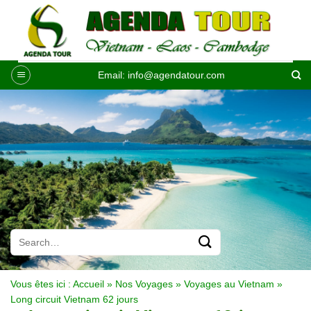
Passer
au
contenu
Email:
info@agendatour.com
Vous êtes ici :
Accueil
»
Nos Voyages
»
Voyages au Vietnam
»
Long circuit Vietnam 62 jours