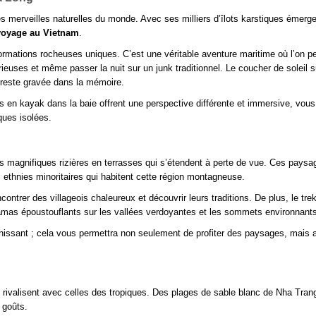
 merveilles naturelles du monde. Avec ses milliers d’îlots karstiques émerg
voyage au Vietnam
.
formations rocheuses uniques. C’est une véritable aventure maritime où l’on p
rieuses et même passer la nuit sur un junk traditionnel. Le coucher de soleil s
i reste gravée dans la mémoire.
 en kayak dans la baie offrent une perspective différente et immersive, vous
ques isolées.
s magnifiques rizières en terrasses qui s’étendent à perte de vue. Ces paysa
es ethnies minoritaires qui habitent cette région montagneuse.
ontrer des villageois chaleureux et découvrir leurs traditions. De plus, le tre
amas époustouflants sur les vallées verdoyantes et les sommets environnants
ichissant ; cela vous permettra non seulement de profiter des paysages, mais 
ivalisent avec celles des tropiques. Des plages de sable blanc de Nha Tran
 goûts.