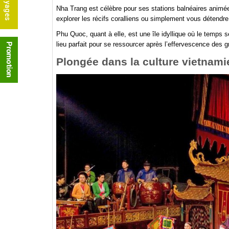
Nha Trang est célèbre pour ses stations balnéaires animé
explorer les récifs coralliens ou simplement vous détendre 
Phu Quoc, quant à elle, est une île idyllique où le temps 
lieu parfait pour se ressourcer après l’effervescence des g
Plongée dans la culture vietnam