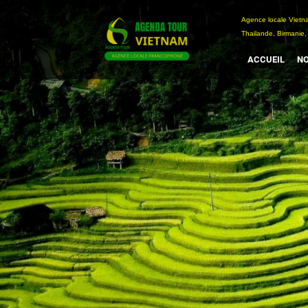
Passer
Agence locale Vi
au
Thailande, Birmanie,
contenu
ACCUEIL
NO