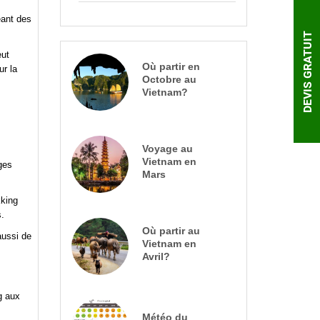
eant des
DEVIS GRATUIT
eut
Où partir en
ur la
Octobre au
Vietnam?
Voyage au
Vietnam en
ges
Mars
kking
.
Où partir au
aussi de
Vietnam en
Avril?
g aux
Météo du