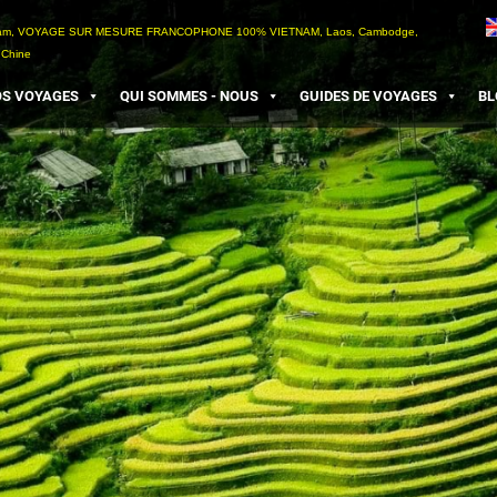
etnam, VOYAGE SUR MESURE FRANCOPHONE 100% VIETNAM, Laos, Cambodge,
 Chine
S VOYAGES
QUI SOMMES - NOUS
GUIDES DE VOYAGES
BL