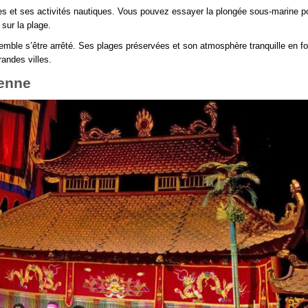
es et ses activités nautiques. Vous pouvez essayer la plongée sous-marine p
sur la plage.
semble s’être arrêté. Ses plages préservées et son atmosphère tranquille en f
randes villes.
ienne