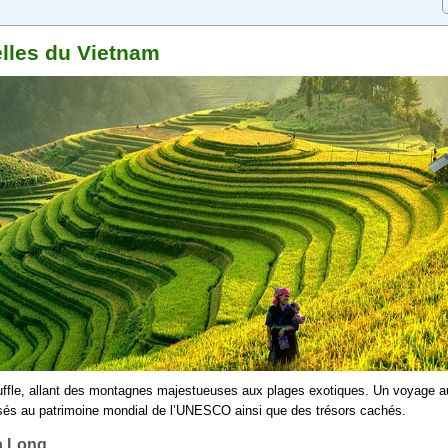
elles du Vietnam
uffle, allant des montagnes majestueuses aux plages exotiques. Un voyage a
ssés au patrimoine mondial de l’UNESCO ainsi que des trésors cachés.
a Long