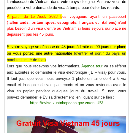
l’ambassade du Vietnam dans votre pays d’origine. Assurez-vous de
procéder à votre demande de visa à temps pour éviter les retards.
À partir de 15 Aout/ 2023 L
es voyageurs ayant un passeport
(
allemands, britanniques, espagnols, français et italiens)
n’ont
plus besoin d’un visa d’entré au Vietnam si leurs séjours sur place ne
dépassent pas les 45 jours.
Si
votre voyage se dépasse de 45 jours à limite de 90 jours sur place
ou vous portez une autre nationalité
(d’
entrer et sortir du pays un
nombre illimité de fois
)
Lors que nous recevons vos informations,
Agenda tour
va se référer
aux autorités et demander le visa electronique ( E – visa) pour vous.
Il faut just que vous nous envoyez 1 photo en taille de 4 x 6 via
email et la coppie de vos passeports et on vous reviendra avec le
visa en papier penđant quelques jours du travail. Si non, vous
pouvez demander le Evisa directement en liquant sur ce lien :
https://evisa.xuatnhapcanh.gov.vn/en_US/