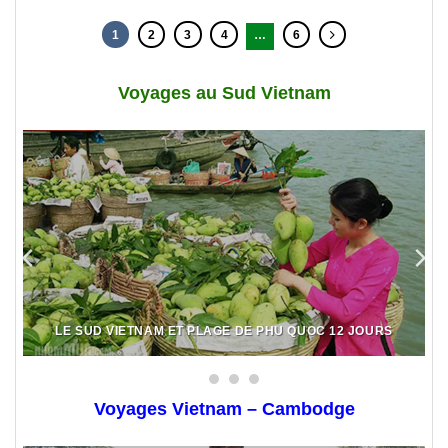
1
2
3
4
…
6
Voyages au Sud Vietnam
LE SUD VIETNAM ET PLAGE DE PHU QUOC 12 JOURS
Voyages Vietnam – Cambodge