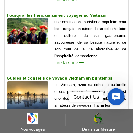
Pourquoi les francais aiment voyager au Vietnam
une destination touristique populaire pour
les Français en raison de sa riche histoire
et culture, de sa gastronomie
savoureuse, de sa beauté naturelle, de
son coût de la vie abordable et de
l'hospitalité vietnamienne
Lire la suite
Guides et conseils de voyage Vietnam en printemps
Le Vietnam, avec sa richesse culturelle
et ses paysages à couper le souffle, est
Contact
Contact Us
une destination incontournable pour les
Us
amateurs de voyages. Parmi les
Lire la suite
Guides et conseils de voyage Vietnam en été
Nos voyages
Devis sur Mesure