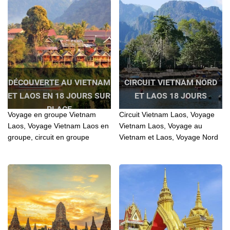
Vietnam – Laos
DÉCOUVERTE AU VIETNAM
CIRCUIT VIETNAM NORD
ET LAOS EN 18 JOURS SUR
ET LAOS 18 JOURS
PLACE
Voyage en groupe Vietnam
Circuit Vietnam Laos, Voyage
Laos, Voyage Vietnam Laos en
Vietnam Laos, Voyage au
groupe, circuit en groupe
Vietnam et Laos, Voyage Nord
Vietnam Laos, circuit Vietnam
Vietnam et Laos, Voyage
Laos en groupe, prix voyage
combiné Vietnam Nord et Laos.
vietnam laos, budget voyage
vietnam laos 3 semaines