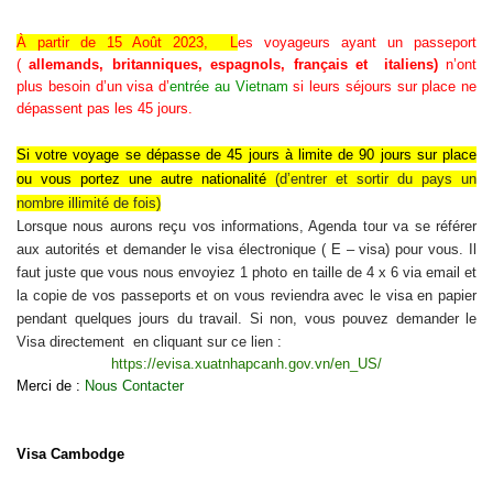
À partir de 15 Août 2023, L
es voyageurs ayant un passeport
(
allemands, britanniques, espagnols, français et italiens)
n’ont
plus besoin d’un visa d’
entrée au Vietnam
si leurs séjours sur place ne
dépassent pas les 45 jours.
Si
votre voyage se dépasse de 45 jours à limite de 90 jours sur place
ou vous portez une autre nationalité
(d’
entrer et sortir du pays un
nombre illimité de fois
)
Lorsque nous aurons reçu vos informations, Agenda tour va se référer
aux autorités et demander le visa électronique ( E – visa) pour vous. Il
faut juste que vous nous envoyiez 1 photo en taille de 4 x 6 via email et
la copie de vos passeports et on vous reviendra avec le visa en papier
pendant quelques jours du travail. Si non, vous pouvez demander le
Visa directement en cliquant sur ce lien :
https://evisa.xuatnhapcanh.gov.vn/en_US/
Merci de :
Nous Contacter
Visa Cambodge