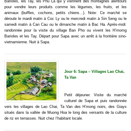
Bariolés, les Tay, les Phu La qui y viennent des montagnes alentours
pour vendre leurs produits comme les légumes, les fruits, et les
animaux (buffles, cochons, petits chiens…). Note: Ce marché se
déroule le mardi matin à Coc Ly ou le mercredi matin à Sin Seng ou le
samedi matin à Can Cau ou le dimanche matin à Bac Ha. Après-midi:
randonnée pour la visite du village Ban Pho ou vivent les H’momg
Barioles et les Tay. Départ pour Sapa avec un arrêt à la frontière sino-
vietnamienne. Nuit à Sapa.
Jour 6: Sapa – Villages Lao Chai,
Ta Van
Petit déjeuner. Visite du marché
culturel de Sapa et puis randonnée
vers les villages de Lao Chai, Ta Van des H’mong noirs, des Giays
situés dans la vallée de Muong Hoa le long des versants de la culture
de riz en terrasses. Nuit chez l’habitant locale.