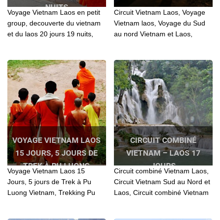
NUITS
Voyage Vietnam Laos en petit
Circuit Vietnam Laos, Voyage
group, decouverte du vietnam
Vietnam laos, Voyage du Sud
et du laos 20 jours 19 nuits,
au nord Vietnam et Laos,
Circuit Vietnam laos en petit
Vietnam Laos, Vietnam laos
groupe, Intineraire vietnam
pas cher
laos en petit groupe
VOYAGE VIETNAM LAOS
CIRCUIT COMBINÉ
15 JOURS, 5 JOURS DE
VIETNAM – LAOS 17
TREK À PU LUONG
JOURS
Voyage Vietnam Laos 15
Circuit combiné Vietnam Laos,
VIETNAM
Jours, 5 jours de Trek à Pu
Circuit Vietnam Sud au Nord et
Luong Vietnam, Trekking Pu
Laos, Circuit combiné Vietnam
Luong 5 jours, Voyage Vietnam
– Laos 17 jours, Circuit
Laos 2 semaines
combiné Vietnam Laos, Circuit