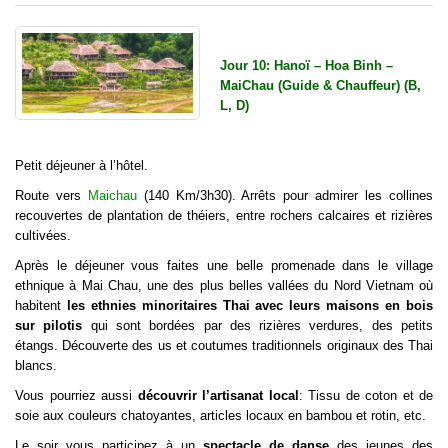
Jour 10: Hanoï – Hoa Binh –
MaiChau (Guide & Chauffeur) (B,
L, D)
Petit déjeuner à l’hôtel.
Route vers
Maichau
(140 Km/3h30). Arrêts pour admirer les collines
recouvertes de plantation de théiers, entre rochers calcaires et rizières
cultivées.
Après le déjeuner vous faites une belle promenade dans le village
ethnique à Mai Chau, une des plus belles vallées du Nord Vietnam où
habitent
les ethnies minoritaires Thai avec leurs maisons en bois
sur pilotis
qui sont bordées par des rizières verdures, des petits
étangs. Découverte des us et coutumes traditionnels originaux des Thai
blancs.
Vous pourriez aussi
découvrir l’artisanat local
: Tissu de coton et de
soie aux couleurs chatoyantes, articles locaux en bambou et rotin, etc.
Le soir vous participez à un
spectacle de danse
des jeunes des