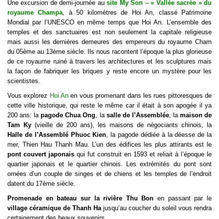
Une excursion de demi-journée au
site My Son – « Vallée sacrée » du
royaume Champa
, à 50 kilomètres de Hoi An, classé Patrimoine
Mondial par l’UNESCO en même temps que Hoi An. L’ensemble des
temples et des sanctuaires est non seulement la capitale religieuse
mais aussi les dernières demeures des empereurs du royaume Cham
du 05ème au 13ème siècle. Ils nous racontent l’époque la plus glorieuse
de ce royaume ruiné à travers les architectures et les sculptures mais
la façon de fabriquer les briques y reste encore un mystère pour les
scientistes.
Vous explorez
Hoi An
en vous promenant dans les rues pittoresques de
cette ville historique, qui reste le même car il était à son apogée il ya
200 ans: la
pagode Chua Ong
, la
salle de l’Assemblée
, la
maison de
Tam Ky
(vieille de 200 ans), les maisons de négociants chinois, la
Halle de l’Assemblé Phuoc Kien
, la pagode dédiée à la déesse de la
mer, Thien Hau Thanh Mau. L’un des édifices les plus attirants est le
pont couvert japonais
qui fut construit en 1593 et reliait à l’époque le
quartier japonais et le quartier chinois. Les extrémités du pont sont
ornées d’un couple de singes et de chiens et les temples de l’endroit
datent du 17ème siècle.
Promenade en bateau sur la rivière Thu Bon
en passant par le
village céramique de Thanh Ha
jusqu’au coucher du soleil vous rendra
certainement des beaux souvenirs