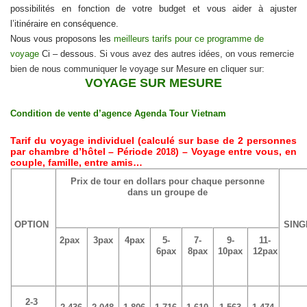
possibilités en fonction de votre budget et vous aider à ajuster
l’itinéraire en conséquence.
Nous vous proposons les
meilleurs tarifs pour ce programme de
voyage
Ci – dessous
.
Si vous avez des autres idées, on vous remercie
bien de nous communiquer le voyage sur Mesure en cliquer sur:
VOYAGE SUR MESURE
Condition de vente d’agence Agenda Tour Vietnam
Tarif du voyage individuel (calculé sur base de 2 personnes
par chambre d’hôtel –
Période
)
– Voyage entre vous, en
2018
couple, famille, entre amis…
Prix de tour en dollars pour chaque personne
dans un groupe de
OPTION
SING
2pax
3pax
4pax
5-
7-
9-
11-
6pax
8pax
10pax
12pax
2-3