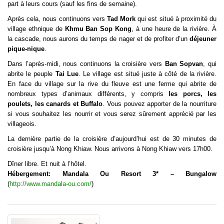
part à leurs cours (sauf les fins de semaine).
Après cela, nous continuons vers
Tad Mork
qui est situé à proximité du
village ethnique de
Khmu Ban Sop Kong
, à une heure de la rivière. À
la cascade, nous aurons du temps de nager et de profiter d’un
déjeuner
pique-nique
.
Dans l’après-midi, nous continuons la croisière vers
Ban Sopvan
, qui
abrite le peuple
Tai Lue
. Le village est situé juste à côté de la rivière.
En face du village sur la rive du fleuve est une ferme qui abrite de
nombreux types d’animaux différents, y compris
les porcs, les
poulets, les canards et Buffalo
. Vous pouvez apporter de la nourriture
si vous souhaitez les nourrir et vous serez sûrement apprécié par les
villageois.
La dernière partie de la croisière d’aujourd’hui est de 30 minutes de
croisière jusqu’à Nong Khiaw. Nous arrivons à Nong Khiaw vers 17h00.
Dîner libre. Et nuit à l’hôtel.
Hébergement: Mandala Ou Resort 3* – Bungalow
(
http://www.mandala-ou.com/
)