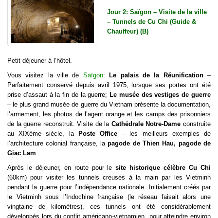
Jour 2: Saïgon – Visite de la ville
– Tunnels de Cu Chi (Guide &
Chauffeur) (B)
Petit déjeuner à l’hôtel.
Vous visitez la ville de
Saïgon
:
Le palais de la Réunification
–
Parfaitement conservé depuis avril 1975, lorsque ses portes ont été
prise d’assaut à la fin de la guerre;
Le musée des vestiges de guerre
– le plus grand musée de guerre du Vietnam présente la documentation,
l’armement, les photos de l’agent orange et les camps des prisonniers
de la guerre reconstruit. Visite de la
Cathédrale Notre-Dame
construite
au XIXème siècle, la
Poste Office
– les meilleurs exemples de
l’architecture colonial française, la
pagode de Thien Hau, pagode de
Giac Lam
.
Après le déjeuner, en route pour le
site historique célèbre Cu Chi
(60km) pour visiter les tunnels creusés à la main par les Vietminh
pendant la guerre pour l’indépendance nationale. Initialement créés par
le Vietminh sous l’Indochine française (le réseau faisait alors une
vingtaine de kilomètres), ces tunnels ont été considérablement
développés lors du conflit américano-vietnamien pour atteindre environ