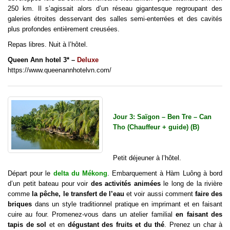
250 km. Il s’agissait alors d’un réseau gigantesque regroupant des
galeries étroites desservant des salles semi-enterrées et des cavités
plus profondes entièrement creusées.
Repas libres. Nuit à l’hôtel.
Queen Ann hotel 3* –
Deluxe
https://www.queenannhotelvn.com/
Jour 3: Saïgon – Ben Tre – Can
Tho (Chauffeur + guide) (B)
Petit déjeuner à l’hôtel.
Départ pour le
delta du Mékong
. Embarquement à Hàm Luông à bord
d’un petit bateau pour voir
des activités animées
le long de la rivière
comme
la pêche, le transfert de l’eau
et voir aussi comment
faire des
briques
dans un style traditionnel pratique en imprimant et en faisant
cuire au four. Promenez-vous dans un atelier familial
en faisant des
tapis de sol
et en
dégustant des fruits et du thé
. Prenez un char à