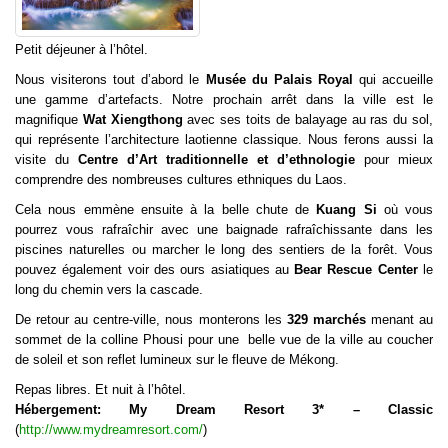
Petit déjeuner à l’hôtel.
Nous visiterons tout d’abord le
Musée du Palais Royal
qui accueille
une gamme d’artefacts. Notre prochain arrêt dans la ville est le
magnifique
Wat Xiengthong
avec ses toits de balayage au ras du sol,
qui représente l’architecture laotienne classique. Nous ferons aussi la
visite du
Centre d’Art traditionnelle et d’ethnologie
pour mieux
comprendre des nombreuses cultures ethniques du Laos.
Cela nous emmène ensuite à la belle chute de
Kuang Si
où vous
pourrez vous rafraîchir avec une baignade rafraîchissante dans les
piscines naturelles ou marcher le long des sentiers de la forêt. Vous
pouvez également voir des ours asiatiques au
Bear Rescue Center
le
long du chemin vers la cascade.
De retour au centre-ville, nous monterons les
329 marchés
menant au
sommet de la colline Phousi pour une belle vue de la ville au coucher
de soleil et son reflet lumineux sur le fleuve de Mékong.
Repas libres. Et nuit à l’hôtel.
Hébergement: My Dream Resort 3* – Classic
(
http://www.mydreamresort.com/
)