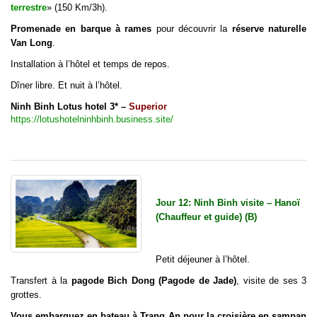
terrestre
» (150 Km/3h).
Promenade en barque à rames
pour découvrir la
réserve naturelle
Van Long
.
Installation à l’hôtel et temps de repos.
Dîner libre. Et nuit à l’hôtel.
Ninh Binh Lotus hotel 3* –
Superior
https://lotushotelninhbinh.business.site/
Jour 12: Ninh Binh visite – Hanoï
(Chauffeur et guide) (B)
Petit déjeuner à l’hôtel.
Transfert à la
pagode Bich Dong (Pagode de Jade)
, visite de ses 3
grottes.
Vous embarquez en bateau à Trang An pour la croisière en sampan