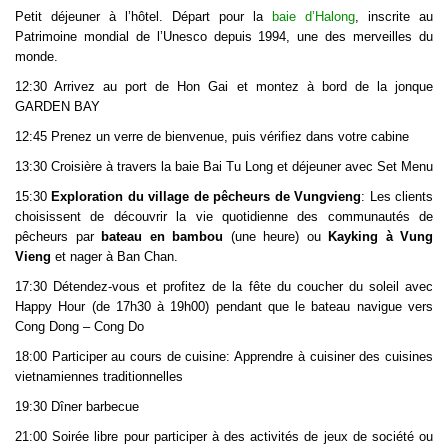
Petit déjeuner à l’hôtel. Départ pour la
baie d’Halong
, inscrite au
Patrimoine mondial de l’Unesco depuis 1994, une des merveilles du
monde.
12:30 Arrivez au port de Hon Gai et montez à bord de la jonque
GARDEN BAY
12:45 Prenez un verre de bienvenue, puis vérifiez dans votre cabine
13:30 Croisière à travers la baie Bai Tu Long et déjeuner avec Set Menu
15:30
Exploration du village de pêcheurs de Vungvieng
: Les clients
choisissent de découvrir la vie quotidienne des communautés de
pêcheurs par
bateau en bambou
(une heure) ou
Kayking à Vung
Vieng
et nager à Ban Chan.
17:30 Détendez-vous et profitez de la fête du coucher du soleil avec
Happy Hour (de 17h30 à 19h00) pendant que le bateau navigue vers
Cong Dong – Cong Do
18:00 Participer au cours de cuisine: Apprendre à cuisiner des cuisines
vietnamiennes traditionnelles
19:30 Dîner barbecue
21:00 Soirée libre pour participer à des activités de jeux de société ou