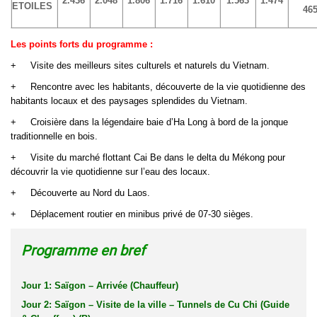
2.436
2.048
1.806
1.716
1.610
1.563
1.474
ETOILES
46
Les points forts du programme
:
+
Visite des meilleurs sites culturels et naturels du Vietnam.
+
Rencontre avec les habitants, découverte de la vie quotidienne des
habitants locaux et des paysages splendides du Vietnam.
+
Croisière dans
la légendaire baie d’Ha Long à bord de la jonque
traditionnelle en bois.
+
Visite du marché flottant Cai Be dans le delta du Mékong
pour
découvrir la vie quotidienne sur l’eau des locaux.
+
Découverte au Nord du Laos.
+
Déplacement routier en minibus privé de 07-30 sièges.
Programme en bref
Jour 1: Saïgon – Arrivée (Chauffeur)
Jour 2: Saïgon – Visite de la ville – Tunnels de Cu Chi (Guide