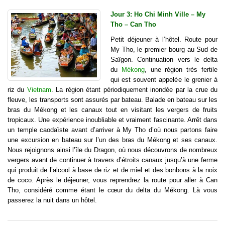
Jour 3: Ho Chi Minh Ville – My
Tho – Can Tho
Petit déjeuner à l’hôtel. Route pour
My Tho, le premier bourg au Sud de
Saïgon. Continuation vers le delta
du
Mékong
, une région très fertile
qui est souvent appelée le grenier à
riz du
Vietnam
. La région étant périodiquement inondée par la crue du
fleuve, les transports sont assurés par bateau. Balade en bateau sur les
bras du Mékong et les canaux tout en visitant les vergers de fruits
tropicaux. Une expérience inoubliable et vraiment fascinante. Arrêt dans
un temple caodaïste avant d’arriver à My Tho d’où nous partons faire
une excursion en bateau sur l’un des bras du Mékong et ses canaux.
Nous rejoignons ainsi l’île du Dragon, où nous découvrons de nombreux
vergers avant de continuer à travers d’étroits canaux jusqu’à une ferme
qui produit de l’alcool à base de riz et de miel et des bonbons à la noix
de coco. Après le déjeuner, vous reprendrez la route pour aller à Can
Tho, considéré comme étant le cœur du delta du Mékong. Là vous
passerez la nuit dans un hôtel.