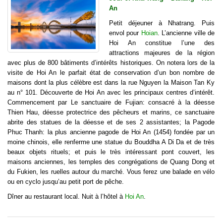
An
Petit déjeuner à Nhatrang. Puis
envol pour
Hoian
. L’ancienne ville de
Hoi An constitue l’une des
attractions majeures de la région
avec plus de 800 bâtiments d’intérêts historiques. On notera lors de la
visite de Hoi An le parfait état de conservation d’un bon nombre de
maisons dont la plus célèbre est dans la rue Nguyen la Maison Tan Ky
au n° 101. Découverte de Hoi An avec les principaux centres d’intérêt.
Commencement par Le sanctuaire de Fujian: consacré à la déesse
Thien Hau, déesse protectrice des pêcheurs et marins, ce sanctuaire
abrite des statues de la déesse et de ses 2 assistantes; la Pagode
Phuc Thanh: la plus ancienne pagode de Hoi An (1454) fondée par un
moine chinois, elle renferme une statue du Bouddha A Di Da et de très
beaux objets rituels; et puis le très intéressant pont couvert, les
maisons anciennes, les temples des congrégations de Quang Dong et
du Fukien, les ruelles autour du marché. Vous ferez une balade en vélo
ou en cyclo jusqu’au petit port de pêche.
Dîner au restaurant local. Nuit à l’hôtel à
Hoi An
.