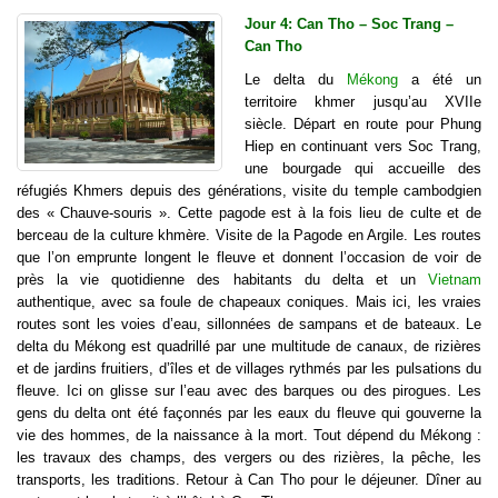
Jour 4: Can Tho – Soc Trang –
Can Tho
Le delta du
Mékong
a été un
territoire khmer jusqu’au XVIIe
siècle. Départ en route pour Phung
Hiep en continuant vers Soc Trang,
une bourgade qui accueille des
réfugiés Khmers depuis des générations, visite du temple cambodgien
des « Chauve-souris ». Cette pagode est à la fois lieu de culte et de
berceau de la culture khmère. Visite de la Pagode en Argile. Les routes
que l’on emprunte longent le fleuve et donnent l’occasion de voir de
près la vie quotidienne des habitants du delta et un
Vietnam
authentique, avec sa foule de chapeaux coniques. Mais ici, les vraies
routes sont les voies d’eau, sillonnées de sampans et de bateaux. Le
delta du Mékong est quadrillé par une multitude de canaux, de rizières
et de jardins fruitiers, d’îles et de villages rythmés par les pulsations du
fleuve. Ici on glisse sur l’eau avec des barques ou des pirogues. Les
gens du delta ont été façonnés par les eaux du fleuve qui gouverne la
vie des hommes, de la naissance à la mort. Tout dépend du Mékong :
les travaux des champs, des vergers ou des rizières, la pêche, les
transports, les traditions. Retour à Can Tho pour le déjeuner. Dîner au