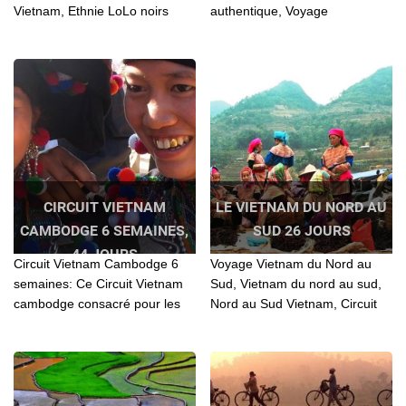
Vietnam, Ethnie LoLo noirs
authentique, Voyage
Cao Bang, Voyage Vietnam
authentique Vietnam, Circuit
Nord, Centre et Sud, Circuit au
authentique Vietnam, Circuit au
Vietnam, Vietnam touriste,
Vietnam authentique, Voyage
Voyage au Vietnam 23 jours,
au Nord Vietnam, Voyage au
Voyage au Nord Vietnam,
Vietnam 24 jours, Voyage solo
Voyage Vietnam
au Vietnam 24 jours, Voyage
solo au Vietnam, Voyage au
Vietnam
CIRCUIT VIETNAM
LE VIETNAM DU NORD AU
CAMBODGE 6 SEMAINES,
SUD 26 JOURS
44 JOURS
Circuit Vietnam Cambodge 6
Voyage Vietnam du Nord au
semaines: Ce Circuit Vietnam
Sud, Vietnam du nord au sud,
cambodge consacré pour les
Nord au Sud Vietnam, Circuit
personnes qui aiment bien la
Vietnam du nord au Sud, Plage
nature et la découverte
de Nha Trang, Ile de la baleine,
approfondie des pays....
Voyage au Nord Vietnam,
Voyage au Vietnam 26 jours,
Voyage au...