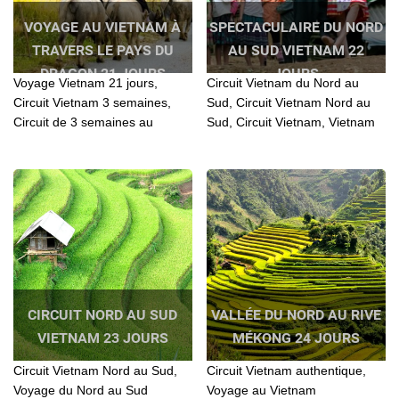
VOYAGE AU VIETNAM À
SPECTACULAIRE DU NORD
TRAVERS LE PAYS DU
AU SUD VIETNAM 22
DRAGON 21 JOURS
JOURS
Voyage Vietnam 21 jours,
Circuit Vietnam du Nord au
Circuit Vietnam 3 semaines,
Sud, Circuit Vietnam Nord au
Circuit de 3 semaines au
Sud, Circuit Vietnam, Vietnam
Vietnam, Vietnam tours,
Nord au Sud, Circuit Vietnam
Voyage Vietnam 21 jours,
authentique, Voyage Vietnam,
Voyage Vietnam 3 semaines,
Voyage au Vietnam, Voyage au
Voyage au Nord Vietnam,
Nord Vietnam, Voyage Vietnam
Voyage au Vietnam 3 semaines
22 jours, Voyage 22 jours au
Vietnam
CIRCUIT NORD AU SUD
VALLÉE DU NORD AU RIVE
VIETNAM 23 JOURS
MÉKONG 24 JOURS
Circuit Vietnam Nord au Sud,
Circuit Vietnam authentique,
Voyage du Nord au Sud
Voyage au Vietnam