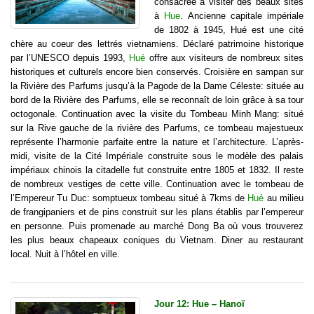
consacrée à visiter des beaux sites
à
Hue
. Ancienne capitale impériale
de 1802 à 1945, Hué est une cité
chère au coeur des lettrés vietnamiens. Déclaré patrimoine historique
par l’UNESCO depuis 1993,
Hué
offre aux visiteurs de nombreux sites
historiques et culturels encore bien conservés. Croisière en sampan sur
la Rivière des Parfums jusqu’à la Pagode de la Dame Céleste: située au
bord de la Rivière des Parfums, elle se reconnaît de loin grâce à sa tour
octogonale. Continuation avec la visite du Tombeau Minh Mang: situé
sur la Rive gauche de la rivière des Parfums, ce tombeau majestueux
représente l’harmonie parfaite entre la nature et l’architecture. L’après-
midi, visite de la Cité Impériale construite sous le modèle des palais
impériaux chinois la citadelle fut construite entre 1805 et 1832. Il reste
de nombreux vestiges de cette ville. Continuation avec le tombeau de
l’Empereur Tu Duc: somptueux tombeau situé à 7kms de
Hué
au milieu
de frangipaniers et de pins construit sur les plans établis par l’empereur
en personne. Puis promenade au marché Dong Ba où vous trouverez
les plus beaux chapeaux coniques du Vietnam. Diner au restaurant
local. Nuit à l’hôtel en ville.
Jour 12: Hue – Hanoï