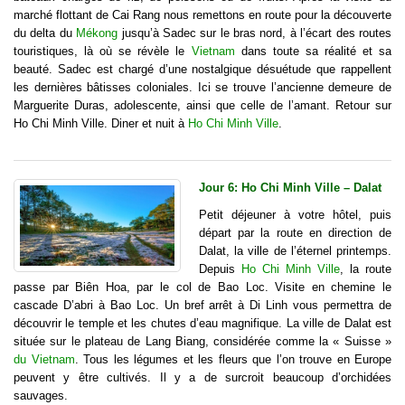
marché flottant de Cai Rang nous remettons en route pour la découverte
du delta du
Mékong
jusqu’à Sadec sur le bras nord, à l’écart des routes
touristiques, là où se révèle le
Vietnam
dans toute sa réalité et sa
beauté. Sadec est chargé d’une nostalgique désuétude que rappellent
les dernières bâtisses coloniales. Ici se trouve l’ancienne demeure de
Marguerite Duras, adolescente, ainsi que celle de l’amant. Retour sur
Ho Chi Minh Ville. Diner et nuit à
Ho Chi Minh Ville
.
Jour 6: Ho Chi Minh Ville – Dalat
Petit déjeuner à votre hôtel, puis
départ par la route en direction de
Dalat, la ville de l’éternel printemps.
Depuis
Ho Chi Minh Ville
, la route
passe par Biên Hoa, par le col de Bao Loc. Visite en chemine le
cascade D’abri à Bao Loc. Un bref arrêt à Di Linh vous permettra de
découvrir le temple et les chutes d’eau magnifique. La ville de Dalat est
située sur le plateau de Lang Biang, considérée comme la « Suisse »
du Vietnam
. Tous les légumes et les fleurs que l’on trouve en Europe
peuvent y être cultivés. Il y a de surcroit beaucoup d’orchidées
sauvages.