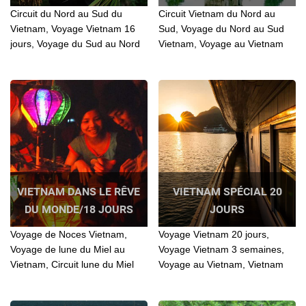
Circuit du Nord au Sud du
Circuit Vietnam du Nord au
Vietnam, Voyage Vietnam 16
Sud, Voyage du Nord au Sud
jours, Voyage du Sud au Nord
Vietnam, Voyage au Vietnam
Vietnam 16 jours, Voyage
du Nord au Sud, Circuit du
individuel au Vietnam 16 jours
Nord au Sud Vietnam, Voyage
Vietnam du Nord au Sud 16
jours
VIETNAM DANS LE RÊVE
VIETNAM SPÉCIAL 20
DU MONDE/18 JOURS
JOURS
Voyage de Noces Vietnam,
Voyage Vietnam 20 jours,
Voyage de lune du Miel au
Voyage Vietnam 3 semaines,
Vietnam, Circuit lune du Miel
Voyage au Vietnam, Vietnam
Voyage Lune de Miel au
voyage 20 jours, Circuit au
Vietnam, Voyage de Noces
Vietnam, Tour operateur