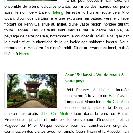
rames pour découvrir Tam Coc, un
ensemble de pitons calcaires plantés au milieu des rizières qui porte
aussi le nom de « Baie
d’Halong
Terrestre ». Puis en route vers Nho
Quan, d’où nous partons faire une excursion en bateau vers le village
flottant de Kenh Ga situé au milieu d’une vaste région inondée durant
toute l’année. Les visiteurs sont séduits par le cadre paisible, le
paysage de carte postale, notamment le coucher du soleil, ainsi que par
la simplicité et l’authenticité de la vie isolée des habitants locaux. Nous
retournons à
Hanoï
en fin d’après-midi. Diner au restaurant local, nuit à
l’hôtel à
Hanoï
.
Jour 15: Hanoï – Vol de retour à
votre pays
Petit-déjeuner à l’hôtel. Journée
consacrée à la visite de
Hanoï
avec
l’imposant Mausolée
d’Ho Chi Minh
qui domine la place Ba Dinh, la
maison sur pilotis
d’Ho Chi Minh
située dans le parc du Palais
Présidentiel qui abritait autrefois le Gouverneur d’Indochine, et la
Pagode au Pilier Unique célèbre pour sa construction originale.
Continuation des visites avec, le Temple Quan Thanh et la Pagode Tran