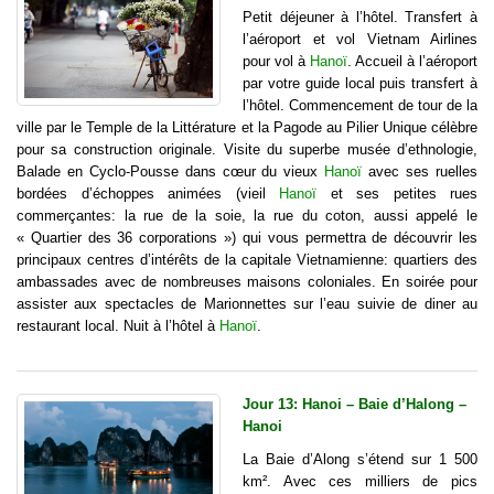
Petit déjeuner à l’hôtel. Transfert à
l’aéroport et vol Vietnam Airlines
pour vol à
Hanoï
. Accueil à l’aéroport
par votre guide local puis transfert à
l’hôtel. Commencement de tour de la
ville par le Temple de la Littérature et la Pagode au Pilier Unique célèbre
pour sa construction originale. Visite du superbe musée d’ethnologie,
Balade en Cyclo-Pousse dans cœur du vieux
Hanoï
avec ses ruelles
bordées d’échoppes animées (vieil
Hanoï
et ses petites rues
commerçantes: la rue de la soie, la rue du coton, aussi appelé le
« Quartier des 36 corporations ») qui vous permettra de découvrir les
principaux centres d’intérêts de la capitale Vietnamienne: quartiers des
ambassades avec de nombreuses maisons coloniales. En soirée pour
assister aux spectacles de Marionnettes sur l’eau suivie de diner au
restaurant local. Nuit à l’hôtel à
Hanoï
.
Jour 13: Hanoi – Baie d’Halong –
Hanoi
La Baie d’Along s’étend sur 1 500
km². Avec ces milliers de pics