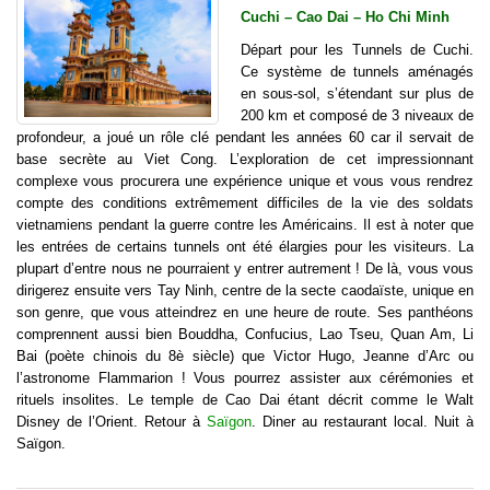
Cuchi – Cao Dai – Ho Chi Minh
Départ pour les Tunnels de Cuchi.
Ce système de tunnels aménagés
en sous-sol, s’étendant sur plus de
200 km et composé de 3 niveaux de
profondeur, a joué un rôle clé pendant les années 60 car il servait de
base secrète au Viet Cong. L’exploration de cet impressionnant
complexe vous procurera une expérience unique et vous vous rendrez
compte des conditions extrêmement difficiles de la vie des soldats
vietnamiens pendant la guerre contre les Américains. Il est à noter que
les entrées de certains tunnels ont été élargies pour les visiteurs. La
plupart d’entre nous ne pourraient y entrer autrement ! De là, vous vous
dirigerez ensuite vers Tay Ninh, centre de la secte caodaïste, unique en
son genre, que vous atteindrez en une heure de route. Ses panthéons
comprennent aussi bien Bouddha, Confucius, Lao Tseu, Quan Am, Li
Bai (poète chinois du 8è siècle) que Victor Hugo, Jeanne d’Arc ou
l’astronome Flammarion ! Vous pourrez assister aux cérémonies et
rituels insolites. Le temple de Cao Dai étant décrit comme le Walt
Disney de l’Orient. Retour à
Saïgon
. Diner au restaurant local. Nuit à
Saïgon.