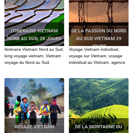
ITINÉRAIRE VIETNAM
DE LA PASSION DU NORD
NORD AU SUD, 28 JOURS
AU SUD VIETNAM 29
JOURS
Itinéraire Vietnam Nord au Sud,
Voyage Vietnam individuel,
long voyage vietnam, Vietnam
voyage sur Vietnam, voyage
voyage du Nord au Sud,
individual au Vietnam, agence
Itineraire voyage vietnam Nord
de voyage au Vietnam,
au Sud, Voyage Nord Centre
Vietnam voyage du Nord au
sud vietnam, Voyage Vietnam
sud, Voyage au Nord Vietnam,
28 jours, Voyage Vietnam 4
Voyage Vietnam 29 jours,
semaines, Voyage au Vietnam,
Voyage en groupe au Vietnam
Voyage au Nord Vietnam,...
29 jours, Voyage Vietnam 4
semaines,...
VOYAGE VIETNAM
DE LA MONTAGNE DU