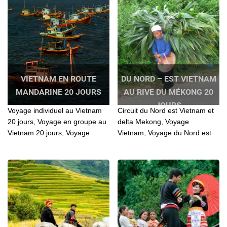
Vietnam, Voyage Vietnam 18
Vietnam, Voyage au Nord
jours, Voyage Vietnam 3
Vietnam, Voyage Vietnam 20
semaines, Voyage au Nord
jours, Voyage individuel
Vietnam, Voyage au Vietnam...
Vietnam 20 jours
VIETNAM EN ROUTE
DU NORD – EST VIETNAM
MANDARINE 20 JOURS
AU RIVE DU MÉKONG 20
JOURS
Voyage individuel au Vietnam
Circuit du Nord est Vietnam et
20 jours, Voyage en groupe au
delta Mekong, Voyage
Vietnam 20 jours, Voyage
Vietnam, Voyage du Nord est
Vietnam, Voyage au Vietnam,
Vietnam, Voyage Vietnam du
Voyage au Vietnam 20 jours,
Nord est, Voyage Vietnam 20
Voyage au Nord Vietnam
jours, Voyage au Nord Vietnam