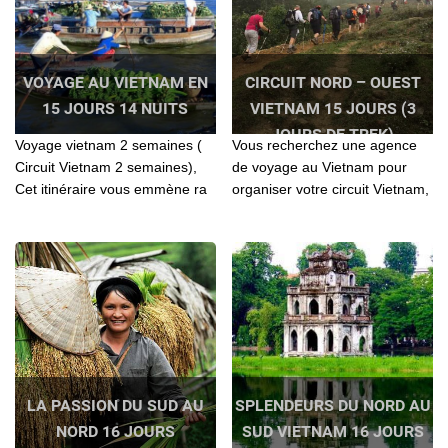
VOYAGE AU VIETNAM EN
CIRCUIT NORD – OUEST
15 JOURS 14 NUITS
VIETNAM 15 JOURS (3
JOURS DE TREK)
Voyage vietnam 2 semaines (
Vous recherchez une agence
Circuit Vietnam 2 semaines),
de voyage au Vietnam pour
Cet itinéraire vous emmène ra
organiser votre circuit Vietnam,
du Nord au Sud Vietnam. Vous
Laos, Cambodge? Contactez l'
pourrez contempler les
agence locale Agenda Tour
paysages ravissants étendant
pour vos séjours
de la montagne à la région
submergée du Vietnam
LA PASSION DU SUD AU
SPLENDEURS DU NORD AU
NORD 16 JOURS
SUD VIETNAM 16 JOURS