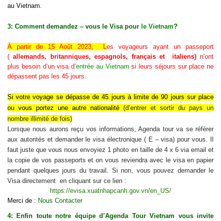
au Vietnam.
3: Comment demandez – vous le Visa pour
le Vietnam
?
À partir de 15 Août 2023, L
es voyageurs ayant un passeport
(
allemands, britanniques, espagnols, français et italiens)
n’ont
plus besoin d’un visa d’
entrée au Vietnam
si leurs séjours sur place ne
dépassent pas les 45 jours.
Si
votre voyage se dépasse de 45 jours à limite de 90 jours sur place
ou vous portez une autre nationalité
(d’
entrer et sortir du pays un
nombre illimité de fois
)
Lorsque nous aurons reçu vos informations, Agenda tour va se référer
aux autorités et demander le visa électronique ( E – visa) pour vous. Il
faut juste que vous nous envoyiez 1 photo en taille de 4 x 6 via email et
la copie de vos passeports et on vous reviendra avec le visa en papier
pendant quelques jours du travail. Si non, vous pouvez demander le
Visa directement en cliquant sur ce lien :
https://evisa.xuatnhapcanh.gov.vn/en_US/
Merci de :
Nous Contacter
4: Enfin toute notre équipe d’Agenda Tour Vietnam vous invite