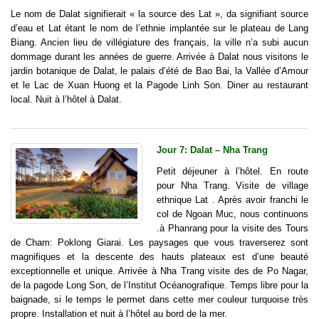
Le nom de Dalat signifierait « la source des Lat », da signifiant source
d’eau et Lat étant le nom de l’ethnie implantée sur le plateau de Lang
Biang. Ancien lieu de villégiature des français, la ville n’a subi aucun
dommage durant les années de guerre. Arrivée à Dalat nous visitons le
jardin botanique de Dalat, le palais d’été de Bao Bai, la Vallée d’Amour
et le Lac de Xuan Huong et la Pagode Linh Son. Diner au restaurant
local. Nuit à l’hôtel à Dalat.
Jour 7: Dalat – Nha Trang
Petit déjeuner à l’hôtel. En route
pour Nha Trang. Visite de village
ethnique Lat . Après avoir franchi le
col de Ngoan Muc, nous continuons
.à Phanrang pour la visite des Tours
de Cham: Poklong Giarai. Les paysages que vous traverserez sont
magnifiques et la descente des hauts plateaux est d’une beauté
exceptionnelle et unique. Arrivée à Nha Trang visite des de Po Nagar,
de la pagode Long Son, de l’Institut Océanografique. Temps libre pour la
baignade, si le temps le permet dans cette mer couleur turquoise très
propre. Installation et nuit à l’hôtel au bord de la mer.