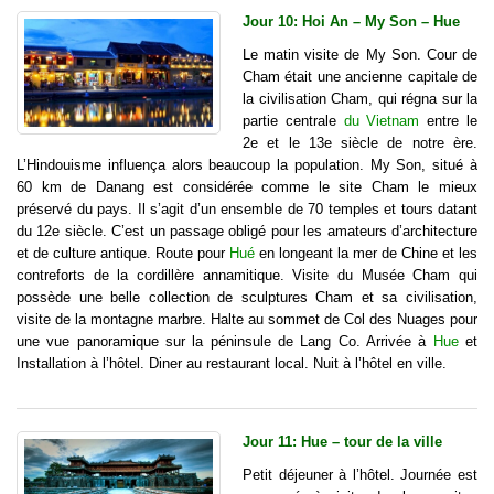
Jour 10: Hoi An – My Son – Hue
Le matin visite de My Son. Cour de
Cham était une ancienne capitale de
la civilisation Cham, qui régna sur la
partie centrale
du Vietnam
entre le
2e et le 13e siècle de notre ère.
L’Hindouisme influença alors beaucoup la population. My Son, situé à
60 km de Danang est considérée comme le site Cham le mieux
préservé du pays. Il s’agit d’un ensemble de 70 temples et tours datant
du 12e siècle. C’est un passage obligé pour les amateurs d’architecture
et de culture antique. Route pour
Hué
en longeant la mer de Chine et les
contreforts de la cordillère annamitique. Visite du Musée Cham qui
possède une belle collection de sculptures Cham et sa civilisation,
visite de la montagne marbre. Halte au sommet de Col des Nuages pour
une vue panoramique sur la péninsule de Lang Co. Arrivée à
Hue
et
Installation à l’hôtel. Diner au restaurant local. Nuit à l’hôtel en ville.
Jour 11: Hue – tour de la ville
Petit déjeuner à l’hôtel. Journée est