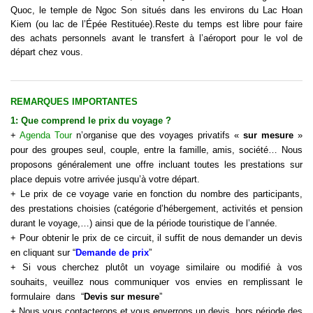
Quoc, le temple de Ngoc Son situés dans les environs du Lac Hoan
Kiem (ou lac de l’Épée Restituée).Reste du temps est libre pour faire
des achats personnels avant le transfert à l’aéroport pour le vol de
départ chez vous.
REMARQUES IMPORTANTES
1: Que comprend le
prix d
u
voyage
?
+
Agenda Tour
n’organise que des voyages privatifs «
sur mesure
»
pour des groupes seul, couple, entre la famille, amis, société… Nous
proposons généralement une offre incluant toutes les prestations sur
place depuis votre arrivée jusqu’à votre départ.
+ Le prix de ce voyage varie en fonction du nombre des participants,
des prestations choisies (catégorie d’hébergement, activités et pension
durant le
voyage
,…) ainsi que de la période touristique de l’année.
+ Pour obtenir le prix de ce circuit, il suffit de nous demander un devis
en cliquant sur “
Demande de prix
”
+ Si vous cherchez plutôt un voyage similaire ou modifié à vos
souhaits, veuillez nous communiquer vos envies en remplissant le
formulaire dans “
Devis sur mesure
”
+ Nous vous contacterons et vous enverrons un devis, hors période des