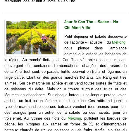
restaurant local et nuit à l’hôtel à Can Tho.
Jour 5: Can Tho – Sadec – Ho
Chi Minh Ville
Petit déjeuner et balade découverte
de l’activité « lacustre » du
Mékong
,
nous plonge dans l’ambiance
animée que créent les habitants de
la région. Au marché flottant de Can Tho, véritables halles sur l’eau,
convergent des centaines d’embarcations, chargées des trésors du
delta. A lui tout seul, ce paradis fertile pourvoit en fruits et légumes un
large partie. Etant un des grands marchés flottants Cai Rang est très
animés. Sur ce marché on achète et on vend toutes sortes de fruits et
de poissons du delta. Mais on y trouve surtout des fruits et des
légumes en abondance. Sur chaque bateau, une longue perche, avec
au bout un fruit ou un légume, sert d’enseigne. Ces mâts indiquent le
type de marchandise que ces bateaux vendent (des ananas pour l’un,
des oranges pour un autre, de la salade ou des navets, pour un
troisième). Au rythme des flots du
Mékong
, pullulent les barques de
pêche, les pirogues aux rames en forme de X, et d’innombrables
bateaux chargés de riz, de poissons ou de fruits. Après la visite du