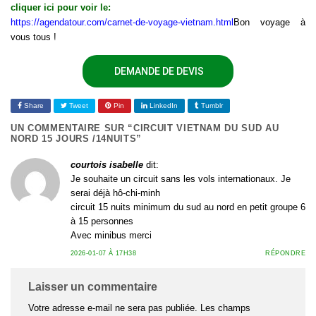
cliquer ici pour voir le:
https://agendatour.com/carnet-de-voyage-vietnam.html
Bon voyage à
vous tous !
DEMANDE DE DEVIS
Share
Tweet
Pin
LinkedIn
Tumblr
UN COMMENTAIRE SUR “
CIRCUIT VIETNAM DU SUD AU
NORD 15 JOURS /14NUITS
”
courtois isabelle
dit:
Je souhaite un circuit sans les vols internationaux. Je
serai déjà hô-chi-minh
circuit 15 nuits minimum du sud au nord en petit groupe 6
à 15 personnes
Avec minibus merci
2026-01-07 À 17H38
RÉPONDRE
Laisser un commentaire
Votre adresse e-mail ne sera pas publiée.
Les champs