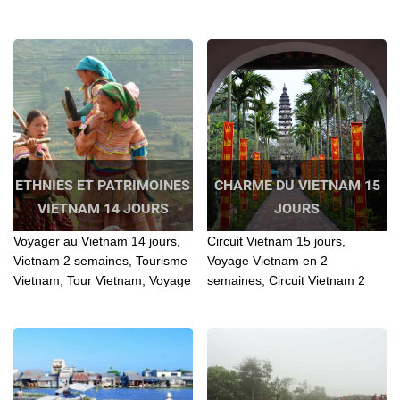
Vietnam, personnalisé
de découverte, Découverte
Vietnam, Voyage Vietnam
Vietnam 2 semaines,Circuit
personnalisé, Voyage Vietnam
Vietnam 14 jours, Voyage pas
individuel 12 jours, Voyage
cher vietnam, Voyage au Nord
Vietnam Privé, Voyage
Vietnam, Voyage Vietnam 14
individuel au Vietnam, Voyage
jours, Voyage Vietnam 2
au Nord Vietnam, Voyage
semaines, Voyage Vietnam
Vietnam 12 jours, Voyage
pas...
Vietnam en...
ETHNIES ET PATRIMOINES
CHARME DU VIETNAM 15
VIETNAM 14 JOURS
JOURS
Voyager au Vietnam 14 jours,
Circuit Vietnam 15 jours,
Vietnam 2 semaines, Tourisme
Voyage Vietnam en 2
Vietnam, Tour Vietnam, Voyage
semaines, Circuit Vietnam 2
en haut plateau Vietnam,
semaines, Voyage 2 semaines
Patrimoines Vietnam, Ethnies
au vietnam, Voyage Vietnam
vietnam, Voyage Vietnam 14
15 jours...Hanoi, Hoabinh, Ninh
jours
Binh, Halong, Hue, Hoi An...