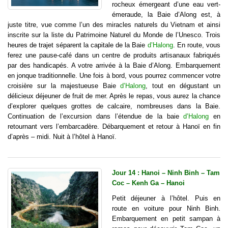
rocheux émergeant d’une eau vert-
émeraude, la Baie d’Along est, à
juste titre, vue comme l’un des miracles naturels du Vietnam et ainsi
inscrite sur la liste du Patrimoine Naturel du Monde de l’Unesco. Trois
heures de trajet séparent la capitale de la Baie
d’Halong
. En route, vous
ferez une pause-café dans un centre de produits artisanaux fabriqués
par des handicapés. A votre arrivée à la Baie d’Along. Embarquement
en jonque traditionnelle. Une fois à bord, vous pourrez commencer votre
croisière sur la majestueuse Baie
d’Halong
, tout en dégustant un
délicieux déjeuner de fruit de mer. Après le repas, vous aurez la chance
d’explorer quelques grottes de calcaire, nombreuses dans la Baie.
Continuation de l’excursion dans l’étendue de la baie
d’Halong
en
retournant vers l’embarcadère. Débarquement et retour à Hanoï en fin
d’après – midi. Nuit à l’hôtel à Hanoï.
Jour 14 : Hanoi – Ninh Binh – Tam
Coc – Kenh Ga – Hanoi
Petit déjeuner à l’hôtel. Puis en
route en voiture pour Ninh Binh.
Embarquement en petit sampan à