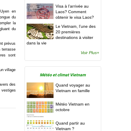
Visa à l’arrivée au
n Uyen en
Laos? Comment
longue du
obtenir le visa Laos?
empler la
Le Vietnam, l’une des
gluant du
20 premières
destinations à visiter
dans la vie
ont prévus
n terrasse
Voir Plus+
ères sont
un village
Météo et climat Vietnam
ravers des
Quand voyager au
 vestiges
Vietnam en famille
Météo Vietnam en
octobre
Quand partir au
Vietnam ?