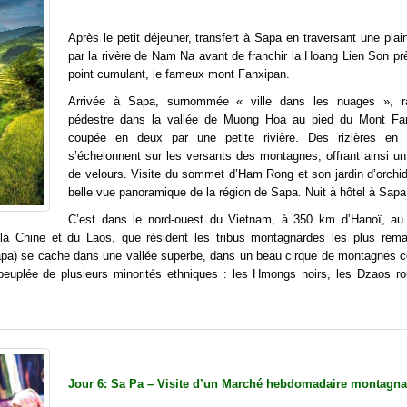
Après le petit déjeuner, transfert à Sapa en traversant une pla
par la rivère de Nam Na avant de franchir la Hoang Lien Son pr
point cumulant, le fameux mont Fanxipan.
Arrivée à Sapa, surnommée « ville dans les nuages », r
pédestre dans la vallée de Muong Hoa au pied du Mont Fa
coupée en deux par une petite rivière. Des rizières en 
s’échelonnent sur les versants des montagnes, offrant ainsi u
de velours. Visite du sommet d’Ham Rong et son jardin d’orchi
belle vue panoramique de la région de Sapa. Nuit à hôtel à Sapa
C’est dans le nord-ouest du Vietnam, à 350 km d’Hanoï, a
 la Chine et du Laos, que résident les tribus montagnardes les plus rema
apa) se cache dans une vallée superbe, dans un beau cirque de montagnes c
euplée de plusieurs minorités ethniques : les Hmongs noirs, les Dzaos ro
Jour 6: Sa Pa – Visite d’un Marché hebdomadaire montagna