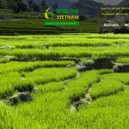
Passer
Agence locale Vi
au
Thailande, Birmanie,
contenu
ACCUEIL
NO