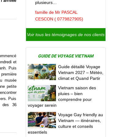
l’arrivée
plusieurs…
famille de Mr PASCAL
CESCON ( 0779827905)
Voir tous les témoignages de nos clients
t commencé
GUIDE DE VOYAGE VIETNAM
endredi et
Guide détaillé Voyage
anh. Puis
Vietnam 2027 – Météo,
a première
climat et Quand Partir
 du musée
ne petite
Vietnam saison des
encontrer
pluies – bien
iers. Puis
comprendre pour
r des 36
voyager serein
Voyage Gay friendly au
Vietnam — itinéraires,
culture et conseils
essentiels