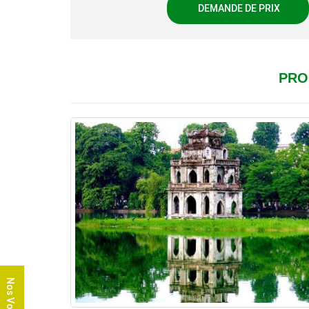
Jour 17: Hoi An – Plage de Cua Dai
DEMANDE DE PRIX
Jour 18: Plage de Cua Dai libre
Jour 19: Hoi An – Danang – Ho Chi Minh Ville
Jour 20: Ho Chi Minh – Cai Be – Vinh Long
Jour 21: Vinh Long – Marché flottant de Cai Be – Can
PRO
Jour 22: Can Tho – Marché flottant de Cai Rang – Ho
Jour 23: Ho Chi Minh – Tunnels de Cu Chi – Départ
Jour 24: Ho Chi Minh visite – vol pour Hanoï et Dépa
guide)
Nos Voyages