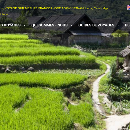
etnam, VOYAGE SUR MESURE FRANCOPHONE 100% VIETNAM, Laos, Cambodge,
 Chine
S VOYAGES
QUI SOMMES - NOUS
GUIDES DE VOYAGES
BL