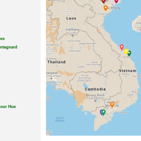
ées
ontagnard
pour Hue