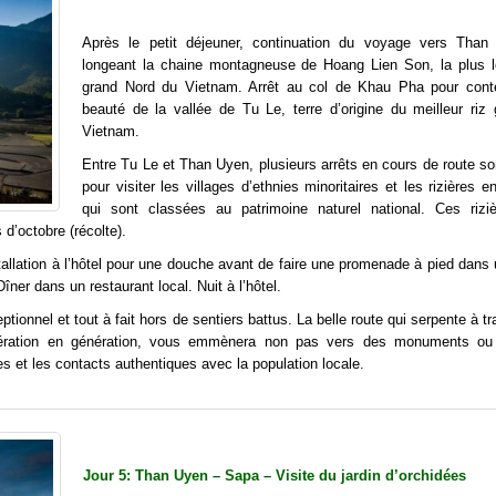
Après le petit déjeuner, continuation du voyage vers Tha
longeant la chaine montagneuse de Hoang Lien Son, la plus 
grand Nord du Vietnam. Arrêt au col de Khau Pha pour cont
beauté de la vallée de Tu Le, terre d’origine du meilleur riz 
Vietnam.
Entre Tu Le et Than Uyen, plusieurs arrêts en cours de route s
pour visiter les villages d’ethnies minoritaires et les rizières e
qui sont classées au patrimoine naturel national. Ces rizi
 d’octobre (récolte).
stallation à l’hôtel pour une douche avant de faire une promenade à pied dans 
îner dans un restaurant local. Nuit à l’hôtel.
onnel et tout à fait hors de sentiers battus. La belle route qui serpente à t
nération en génération, vous emmènera non pas vers des monuments ou
es et les contacts authentiques avec la population locale.
Jour 5: Than Uyen – Sapa – Visite du jardin d’orchidées