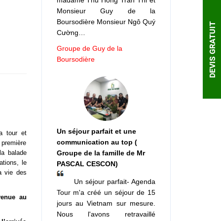
madame Thu Hong Tran Thi et
Monsieur Guy de la
Boursodière Monsieur Ngô Quý
DEVIS GRATUIT
Cường…
Groupe de Guy de la
Boursodière
Un séjour parfait et une
a tour et
communication au top (
e première
la balade
Groupe de la famille de Mr
tions, le
PASCAL CESCON)
a vie des
Un séjour parfait- Agenda
Tour m'a créé un séjour de 15
venue au
jours au Vietnam sur mesure.
Nous l'avons retravaillé