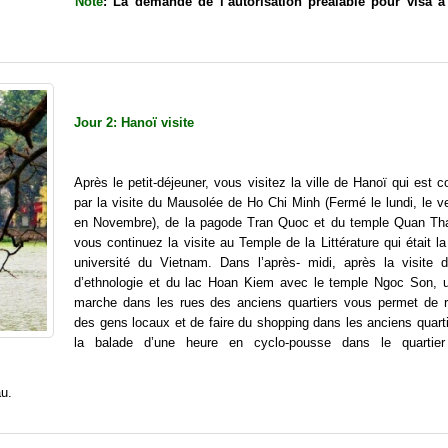
Note
: La demande de l’autorisation préalable pour visa à 
Jour 2: Hanoï visite
Après le petit-déjeuner, vous visitez la ville de Hanoï qui es
par la visite du Mausolée de Ho Chi Minh (Fermé le lundi, le v
en Novembre), de la pagode Tran Quoc et du temple Quan Th
vous continuez la visite au Temple de la Littérature qui était l
université du Vietnam. Dans l’après- midi, après la visite
d’ethnologie et du lac Hoan Kiem avec le temple Ngoc Son, u
marche dans les rues des anciens quartiers vous permet de r
des gens locaux et de faire du shopping dans les anciens quart
la balade d’une heure en cyclo-pousse dans le quartie
au.