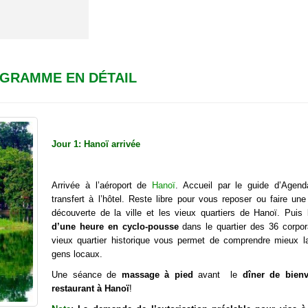
 Tho
GRAMME EN DÉTAIL
 Chi Minh
rt (chauffeur et
Jour 1: Hanoï arrivée
Arrivée à l’aéroport de
Hanoï
. Accueil par le guide d’Agend
transfert à l’hôtel. Reste libre pour vous reposer ou faire un
découverte de la ville et les vieux quartiers de Hanoï. Puis 
d’une heure en cyclo-pousse
dans le quartier des 36 corpora
vieux quartier historique vous permet de comprendre mieux l
gens locaux.
Une séance de
massage à pied
avant le
dîner de bien
restaurant à Hanoï
!