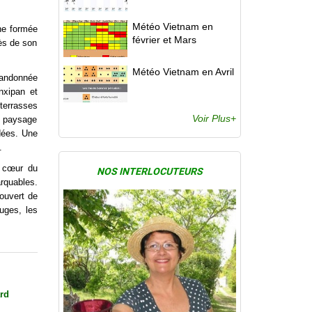
Météo Vietnam en
ine formée
février et Mars
ès de son
Météo Vietnam en Avril
andonnée
nxipan et
terrasses
Voir Plus+
n paysage
dées. Une
.
u cœur du
NOS INTERLOCUTEURS
rquables.
ouvert de
uges, les
rd