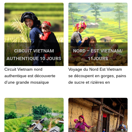
pour vos séjours
CIRCUIT VIETNAM
NORD – EST VIETNAM/
AUTHENTIQUE 10 JOURS
11JOURS
Circuit Vietnam nord
Voyage du Nord Est Vietnam
authentique est découverte
se découpent en gorges, pains
d’une grande mosaïque
de sucre et rizières en
ethnique du Nord Ouest du
terrasses. Au cœur de cette
Vietnam...
nature luxuriante...