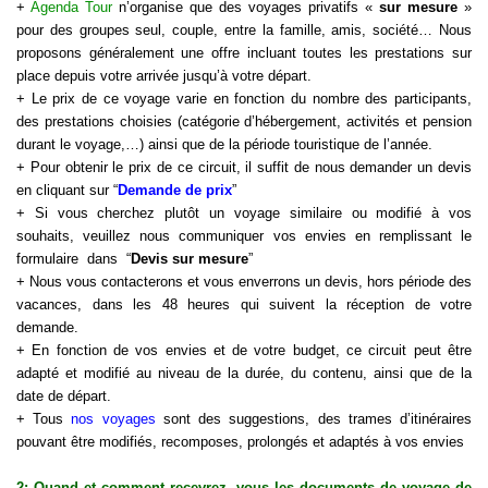
+
Agenda Tour
n’organise que des voyages privatifs «
sur mesure
»
pour des groupes seul, couple, entre la famille, amis, société… Nous
proposons généralement une offre incluant toutes les prestations sur
place depuis votre arrivée jusqu’à votre départ.
+ Le prix de ce voyage varie en fonction du nombre des participants,
des prestations choisies (catégorie d’hébergement, activités et pension
durant le
voyage
,…) ainsi que de la période touristique de l’année.
+ Pour obtenir le prix de ce circuit, il suffit de nous demander un devis
en cliquant sur “
Demande de prix
”
+ Si vous cherchez plutôt un voyage similaire ou modifié à vos
souhaits, veuillez nous communiquer vos envies en remplissant le
formulaire dans “
Devis sur mesure
”
+ Nous vous contacterons et vous enverrons un devis, hors période des
vacances, dans les 48 heures qui suivent la réception de votre
demande.
+ En fonction de vos envies et de votre budget, ce circuit peut être
adapté et modifié au niveau de la durée, du contenu, ainsi que de la
date de départ.
+ Tous
nos voyages
sont des suggestions, des trames d’itinéraires
pouvant être modifiés, recomposes, prolongés et adaptés à vos envies
2: Quand et comment recevrez- vous les documents de voyage de