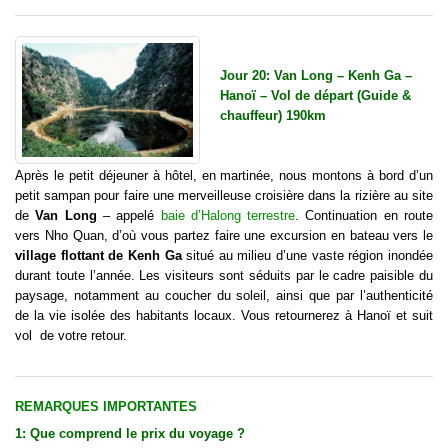
Jour 20: Van Long – Kenh Ga –
Hanoï – Vol de départ (Guide &
chauffeur) 190km
Après le petit déjeuner à hôtel, en martinée, nous montons à bord d’un
petit sampan pour faire une merveilleuse croisière dans la rizière au site
de
Van Long
– appelé
baie d’Halong terrestre
. Continuation en route
vers Nho Quan, d’où vous partez faire une excursion en bateau vers le
village flottant de Kenh Ga
situé au milieu d’une vaste région inondée
durant toute l’année. Les visiteurs sont séduits par le cadre paisible du
paysage, notamment au coucher du soleil, ainsi que par l’authenticité
de la vie isolée des habitants locaux. Vous retournerez à Hanoï et suit
vol de votre retour.
REMARQUES IMPORTANTES
1: Que comprend le
prix d
u
voyage
?