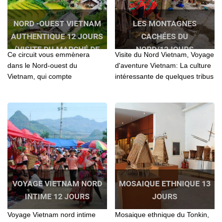
NORD -OUEST VIETNAM
LES MONTAGNES
AUTHENTIQUE 12 JOURS
CACHÉES DU
(VISITE DU MARCHÉ DE
NORD/12JOURS
Ce circuit vous emmènera
Visite du Nord Vietnam, Voyage
L’AMOUR MOC CHAU)
dans le Nord-ouest du
d'aventure Vietnam: La culture
Vietnam, qui compte
intéressante de quelques tribus
incontestablement parmi les
des collines et les paysages
plus belles régions d'Asie...
montagneux...
VOYAGE VIETNAM NORD
MOSAIQUE ETHNIQUE 13
INTIME 12 JOURS
JOURS
Voyage Vietnam nord intime
Mosaique ethnique du Tonkin,