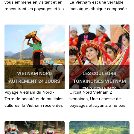
vous emmene en visitant et en
Le Vietnam est une véritable
rencontrant les paysages et les
mosaïque ethnique composée
gens les plus aimables au Nord
de près d’une soixantaine de
Vietnam
minorités...
VIETNAM NORD
LES COULEURS
AUTREMENT 24 JOURS
TONKINOISES VIETNAM
EN 2 SEMAINES
Voyage Vietnam du Nord -
Circuit Nord Vietnam 2
Terre de beauté et de multiples
semaines, Une richesse de
cultures, le Vietnam recèle des
paysages attrayants à ne pas
trésors naturels et
rater en voyageant le Nord
d'hospitalité...
Vietnam: Hanoi - Nghia Lo - Mu
Cang Chai - Ha Giang - Ba Be -
Baie d'Halong - Ninh Binh