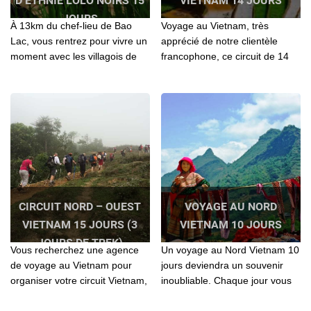
D’ETHNIE LOLO NOIRS 15
VIETNAM 14 JOURS
JOURS
À 13km du chef-lieu de Bao
Voyage au Vietnam, très
Lac, vous rentrez pour vivre un
apprécié de notre clientèle
moment avec les villagois de
francophone, ce circuit de 14
LoLos qu'on y a tourné
jours a pour objectif une
l'émission Terre inconnue,
découverte de la beauté du
présenté sur France 2
Nord Vietnam
CIRCUIT NORD – OUEST
VOYAGE AU NORD
VIETNAM 15 JOURS (3
VIETNAM 10 JOURS
JOURS DE TREK)
Vous recherchez une agence
Un voyage au Nord Vietnam 10
de voyage au Vietnam pour
jours deviendra un souvenir
organiser votre circuit Vietnam,
inoubliable. Chaque jour vous
Laos, Cambodge? Contactez l'
apportera une chose surprise
agence locale Agenda Tour
et intéressante...