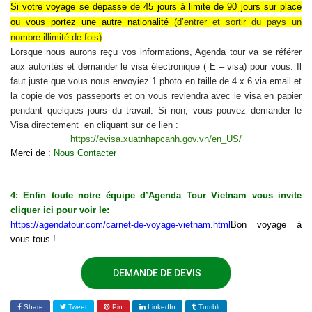
Si
votre voyage se dépasse de 45 jours à limite de 90 jours sur place
ou vous portez une autre nationalité
(d’
entrer et sortir du pays un
nombre illimité de fois
)
Lorsque nous aurons reçu vos informations, Agenda tour va se référer
aux autorités et demander le visa électronique ( E – visa) pour vous. Il
faut juste que vous nous envoyiez 1 photo en taille de 4 x 6 via email et
la copie de vos passeports et on vous reviendra avec le visa en papier
pendant quelques jours du travail. Si non, vous pouvez demander le
Visa directement en cliquant sur ce lien :
https://evisa.xuatnhapcanh.gov.vn/en_US/
Merci de :
Nous Contacter
4: Enfin toute notre équipe d’Agenda Tour Vietnam vous invite
cliquer ici pour voir le:
https://agendatour.com/carnet-de-voyage-vietnam.html
Bon voyage à
vous tous !
DEMANDE DE DEVIS
Share
Tweet
Pin
LinkedIn
Tumblr