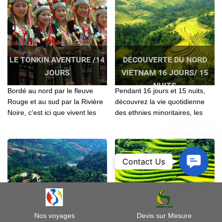
LE TONKIN AVENTURE /14
DÉCOUVERTE DU NORD
JOURS
VIETNAM 16 JOURS/ 15
NUITS
Bordé au nord par le fleuve
Pendant 16 jours et 15 nuits,
Rouge et au sud par la Rivière
découvrez la vie quotidienne
Noire, c'est ici que vivent les
des ethnies minoritaires, les
minorités comme les Hmong,
balades à vélo dans la
Dao, Tay, Phu La , LoLo, San
campagne, passez des nuits
Chi…
chez l’habitant, apprenez à
cuisiner et détendez-vous le
Contact
Contact Us
temps d’une croisière en
Us
bateau.
Nos voyages
Devis sur Mesure
CIRCUIT DU NORD
EXTRAORDINAIRE NORD