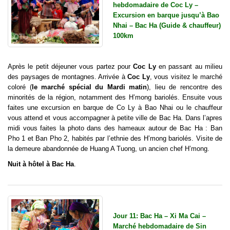
hebdomadaire de Coc Ly –
Excursion en barque jusqu’à Bao
Nhai – Bac Ha (Guide & chauffeur)
100km
Après le petit déjeuner vous partez pour
Coc Ly
en passant au milieu
des paysages de montagnes. Arrivée à
Coc Ly
, vous visitez le marché
coloré (
le marché spécial du Mardi matin
), lieu de rencontre des
minorités de la région, notamment des H’mong bariolés. Ensuite vous
faites une excursion en barque de Co Ly à Bao Nhai ou le chauffeur
vous attend et vous accompagner à petite ville de Bac Ha. Dans l’apres
midi vous faites la photo dans des hameaux autour de Bac Ha : Ban
Pho 1 et Ban Pho 2, habités par l’ethnie des H’mong bariolés. Visite de
la demeure abandonnée de Huang A Tuong, un ancien chef H’mong.
Nuit à hôtel à Bac Ha
.
Jour 11: Bac Ha – Xi Ma Cai –
Marché hebdomadaire de Sin