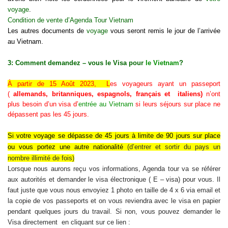
voyage
.
Condition de vente d’Agenda Tour Vietnam
Les autres documents de
voyage
vous seront remis le jour de l’arrivée
au Vietnam.
3: Comment demandez – vous le Visa pour
le Vietnam
?
À partir de 15 Août 2023, L
es voyageurs ayant un passeport
(
allemands, britanniques, espagnols, français et italiens)
n’ont
plus besoin d’un visa d’
entrée au Vietnam
si leurs séjours sur place ne
dépassent pas les 45 jours.
Si
votre voyage se dépasse de 45 jours à limite de 90 jours sur place
ou vous portez une autre nationalité
(d’
entrer et sortir du pays un
nombre illimité de fois
)
Lorsque nous aurons reçu vos informations, Agenda tour va se référer
aux autorités et demander le visa électronique ( E – visa) pour vous. Il
faut juste que vous nous envoyiez 1 photo en taille de 4 x 6 via email et
la copie de vos passeports et on vous reviendra avec le visa en papier
pendant quelques jours du travail. Si non, vous pouvez demander le
Visa directement en cliquant sur ce lien :