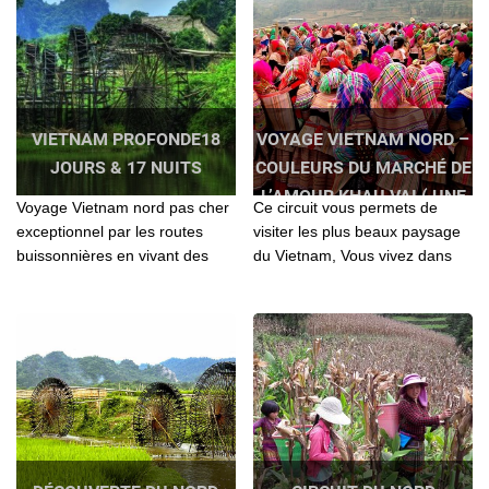
VIETNAM PROFONDE18
VOYAGE VIETNAM NORD –
JOURS & 17 NUITS
COULEURS DU MARCHÉ DE
L’AMOUR KHAU VAI ( UNE
Voyage Vietnam nord pas cher
Ce circuit vous permets de
FOIS PAR AN)
exceptionnel par les routes
visiter les plus beaux paysage
buissonnières en vivant des
du Vietnam, Vous vivez dans
moments aussi originaux que
des points forts avec des gens
privilégiés à travers des
multicolors aimables..
paysages.