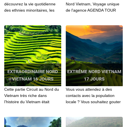
découvrez la vie quotidienne
Nord Vietnam, Voyage unique
des ethnies minoritaires, les
de l'agence AGENDA TOUR
balades à vélo dans la
VIETNAM. Découverte
campagne, passez des nuits
culturelle, historique,
chez l’habitant, apprenez à
authentique, Aventure, en moto
cuisiner et détendez-vous le
taxi, balade à pider,
temps d’une croisière en
Randonnée – Voyage privé
bateau.
EXTRAORDINAIRE NORD
EXTRÊME NORD VIETNAM
VIETNAM 16 JOURS
17 JOURS
Cette partie Circuit au Nord du
Vous vous attendez à des
Vietnam très riche dans
contacts avec la population
l'histoire du Vietnam était
locale ? Vous souhaitez gouter
considérée comme une région
à une nouvelle sensation de
lointaine et aussi très
bout du monde? Ce circuit est
sauvage...
fait pour vous...