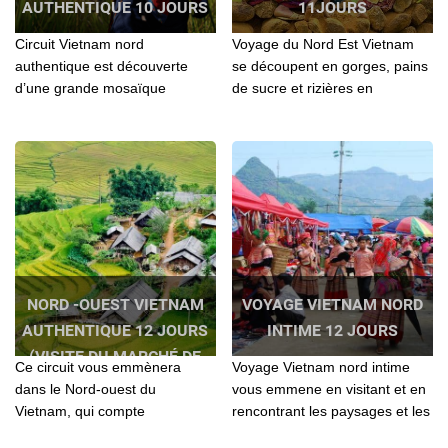
AUTHENTIQUE 10 JOURS
11JOURS
Circuit Vietnam nord
Voyage du Nord Est Vietnam
authentique est découverte
se découpent en gorges, pains
d’une grande mosaïque
de sucre et rizières en
ethnique du Nord Ouest du
terrasses. Au cœur de cette
Vietnam...
nature luxuriante...
NORD -OUEST VIETNAM
VOYAGE VIETNAM NORD
AUTHENTIQUE 12 JOURS
INTIME 12 JOURS
(VISITE DU MARCHÉ DE
Ce circuit vous emmènera
Voyage Vietnam nord intime
L’AMOUR MOC CHAU)
dans le Nord-ouest du
vous emmene en visitant et en
Vietnam, qui compte
rencontrant les paysages et les
incontestablement parmi les
gens les plus aimables au Nord