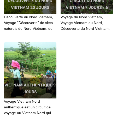
DÉCOUVERTE DU NORD
CIRCUIT DU NORD
VIETNAM 20 JOURS
VIETNAM 7 JOURS / 6
NUITS
Découverte du Nord Vietnam,
Voyage du Nord Vietnam,
Voyage ”Découverte” de sites
Voyage Vietnam du Nord,
naturels du Nord Vietnam, du
Découverte du Nord Vietnam,
bassin du Fleuve Rouge aux
Vietnam Nord Ouest, Nord
montagnes des rochers
Ouest Vietnam
calcaires de Ha Giang
VIETNAM AUTHENTIQUE 9
JOURS
Voyage Vietnam Nord
authentique est un circuit de
voyage au Vietnam Nord qui