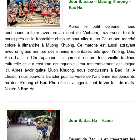
Jour 8: Sapa – Muong Khuong –
Bac Ha
Après le petit déjeuner, nous
continuons à faire aventure au nord du Vietnam, traversons tout le
bourg près de la frontalière chinoise pour aller à Lao Cai et son marché
coloré à dimanche à Muong Khuong. Ce marché est aussi attrayant
avec un grand nombre des ethnies minoritaires tels que H’mong, Dao,
Phu La, La Chi tapageur. Ils gardent encore leur vieille tradition
culturelle et leur costume distinguable. Leur rassemblement est unique
ici. Après avoir quitté Muon Khuong, nous conduisons à Bac Ha. A
choisir, nous pouvons balader pour la visite de l’ancienne résidence du
roi des H’mong et Ban Pho où les villageois font le vin fort de maïs.
Nuitée à Bac Ha.
Jour 9: Bac Ha – Hanoï
Départ de Bac Ha en traversant les