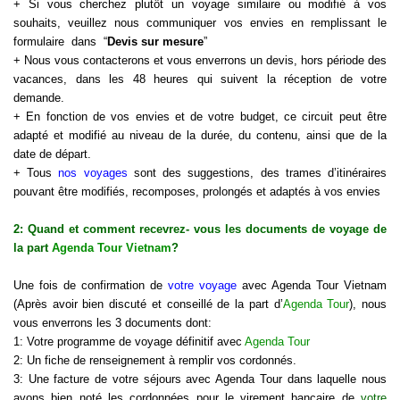
+ Si vous cherchez plutôt un voyage similaire ou modifié à vos
souhaits, veuillez nous communiquer vos envies en remplissant le
formulaire dans “
Devis sur mesure
”
+ Nous vous contacterons et vous enverrons un devis, hors période des
vacances, dans les 48 heures qui suivent la réception de votre
demande.
+ En fonction de vos envies et de votre budget, ce circuit peut être
adapté et modifié au niveau de la durée, du contenu, ainsi que de la
date de départ.
+ Tous
nos voyages
sont des suggestions, des trames d’itinéraires
pouvant être modifiés, recomposes, prolongés et adaptés à vos envies
2: Quand et comment recevrez- vous les documents de voyage de
la part
Agenda Tour Vietnam
?
Une fois de confirmation de
votre voyage
avec Agenda Tour Vietnam
(Après avoir bien discuté et conseillé de la part d’
Agenda Tour
), nous
vous enverrons les 3 documents dont:
1: Votre programme de voyage définitif avec
Agenda Tour
2: Un fiche de renseignement à remplir vos cordonnés.
3: Une facture de votre séjours avec Agenda Tour dans laquelle nous
avons bien noté les cordonnées pour le virement bancaire de
votre