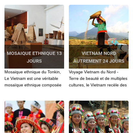
plus belles régions d'Asie...
Vietnam
MOSAIQUE ETHNIQUE 13
VIETNAM NORD
JOURS
AUTREMENT 24 JOURS
Mosaique ethnique du Tonkin,
Voyage Vietnam du Nord -
Le Vietnam est une véritable
Terre de beauté et de multiples
mosaïque ethnique composée
cultures, le Vietnam recèle des
de près d’une soixantaine de
trésors naturels et
minorités...
d'hospitalité...