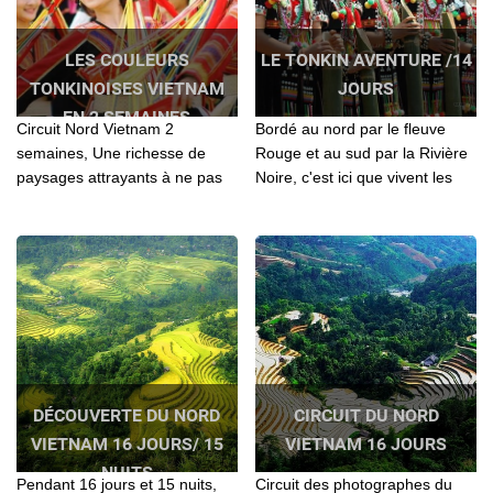
LES COULEURS
LE TONKIN AVENTURE /14
TONKINOISES VIETNAM
JOURS
EN 2 SEMAINES
Circuit Nord Vietnam 2
Bordé au nord par le fleuve
semaines, Une richesse de
Rouge et au sud par la Rivière
paysages attrayants à ne pas
Noire, c'est ici que vivent les
rater en voyageant le Nord
minorités comme les Hmong,
Vietnam: Hanoi - Nghia Lo - Mu
Dao, Tay, Phu La , LoLo, San
Cang Chai - Ha Giang - Ba Be -
Chi…
Baie d'Halong - Ninh Binh
DÉCOUVERTE DU NORD
CIRCUIT DU NORD
VIETNAM 16 JOURS/ 15
VIETNAM 16 JOURS
NUITS
Pendant 16 jours et 15 nuits,
Circuit des photographes du