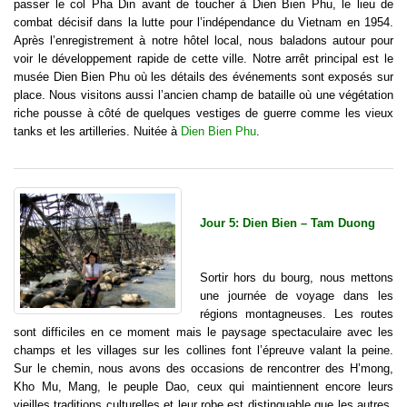
passer le col Pha Din avant de toucher à Dien Bien Phu, le lieu de
combat décisif dans la lutte pour l’indépendance du Vietnam en 1954.
Après l’enregistrement à notre hôtel local, nous baladons autour pour
voir le développement rapide de cette ville. Notre arrêt principal est le
musée Dien Bien Phu où les détails des événements sont exposés sur
place. Nous visitons aussi l’ancien champ de bataille où une végétation
riche pousse à côté de quelques vestiges de guerre comme les vieux
tanks et les artilleries. Nuitée à
Dien Bien Phu
.
Jour 5: Dien Bien – Tam Duong
Sortir hors du bourg, nous mettons
une journée de voyage dans les
régions montagneuses. Les routes
sont difficiles en ce moment mais le paysage spectaculaire avec les
champs et les villages sur les collines font l’épreuve valant la peine.
Sur le chemin, nous avons des occasions de rencontrer des H’mong,
Kho Mu, Mang, le peuple Dao, ceux qui maintiennent encore leurs
vieilles traditions culturelles et leur robe est distinguable que les autres.