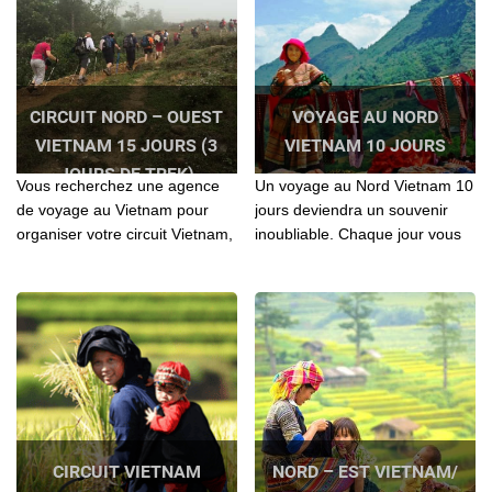
CIRCUIT NORD – OUEST
VOYAGE AU NORD
VIETNAM 15 JOURS (3
VIETNAM 10 JOURS
JOURS DE TREK)
Vous recherchez une agence
Un voyage au Nord Vietnam 10
de voyage au Vietnam pour
jours deviendra un souvenir
organiser votre circuit Vietnam,
inoubliable. Chaque jour vous
Laos, Cambodge? Contactez l'
apportera une chose surprise
agence locale Agenda Tour
et intéressante...
pour vos séjours
CIRCUIT VIETNAM
NORD – EST VIETNAM/