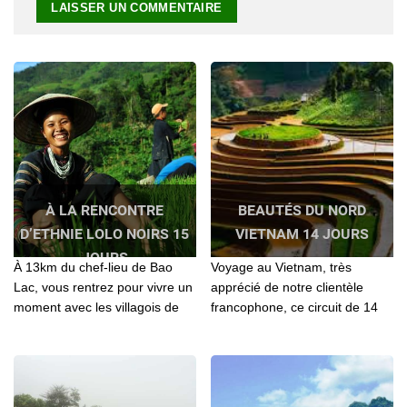
À LA RENCONTRE
BEAUTÉS DU NORD
D’ETHNIE LOLO NOIRS 15
VIETNAM 14 JOURS
JOURS
À 13km du chef-lieu de Bao
Voyage au Vietnam, très
Lac, vous rentrez pour vivre un
apprécié de notre clientèle
moment avec les villagois de
francophone, ce circuit de 14
LoLos qu'on y a tourné
jours a pour objectif une
l'émission Terre inconnue,
découverte de la beauté du
présenté sur France 2
Nord Vietnam