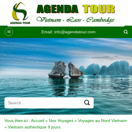
Passer
au
contenu
Email:
info@agendatour.com
Vous êtes ici :
Accueil
»
Nos Voyages
»
Voyages au Nord Vietnam
»
Vietnam authentique 9 jours