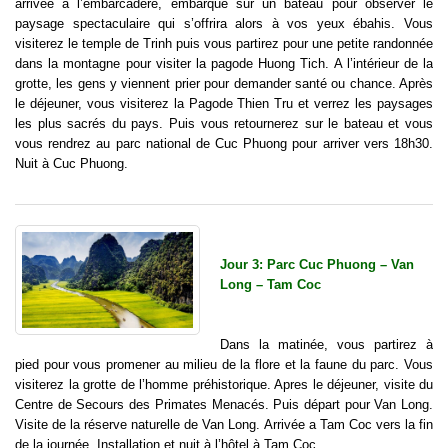
arrivée à l’embarcadère, embarqué sur un bateau pour observer le
paysage spectaculaire qui s’offrira alors à vos yeux ébahis. Vous
visiterez le temple de Trinh puis vous partirez pour une petite randonnée
dans la montagne pour visiter la pagode Huong Tich. A l’intérieur de la
grotte, les gens y viennent prier pour demander santé ou chance. Après
le déjeuner, vous visiterez la Pagode Thien Tru et verrez les paysages
les plus sacrés du pays. Puis vous retournerez sur le bateau et vous
vous rendrez au parc national de Cuc Phuong pour arriver vers 18h30.
Nuit à Cuc Phuong.
Jour 3: Parc Cuc Phuong – Van
Long – Tam Coc
Dans la matinée, vous partirez à
pied pour vous promener au milieu de la flore et la faune du parc. Vous
visiterez la grotte de l’homme préhistorique. Apres le déjeuner, visite du
Centre de Secours des Primates Menacés. Puis départ pour Van Long.
Visite de la réserve naturelle de Van Long. Arrivée a Tam Coc vers la fin
de la journée. Installation et nuit à l’hôtel à Tam Coc.