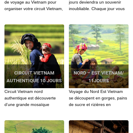
de voyage au Vietnam pour
jours deviendra un souvenir
organiser votre circuit Vietnam,
inoubliable. Chaque jour vous
Laos, Cambodge? Contactez l'
apportera une chose surprise
agence locale Agenda Tour
et intéressante...
pour vos séjours
CIRCUIT VIETNAM
NORD – EST VIETNAM/
AUTHENTIQUE 10 JOURS
11JOURS
Circuit Vietnam nord
Voyage du Nord Est Vietnam
authentique est découverte
se découpent en gorges, pains
d’une grande mosaïque
de sucre et rizières en
ethnique du Nord Ouest du
terrasses. Au cœur de cette
Vietnam...
nature luxuriante...