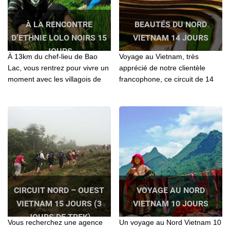
À LA RENCONTRE
BEAUTÉS DU NORD
D’ETHNIE LOLO NOIRS 15
VIETNAM 14 JOURS
JOURS
À 13km du chef-lieu de Bao
Voyage au Vietnam, très
Lac, vous rentrez pour vivre un
apprécié de notre clientèle
moment avec les villagois de
francophone, ce circuit de 14
LoLos qu'on y a tourné
jours a pour objectif une
l'émission Terre inconnue,
découverte de la beauté du
présenté sur France 2
Nord Vietnam
CIRCUIT NORD – OUEST
VOYAGE AU NORD
VIETNAM 15 JOURS (3
VIETNAM 10 JOURS
JOURS DE TREK)
Vous recherchez une agence
Un voyage au Nord Vietnam 10