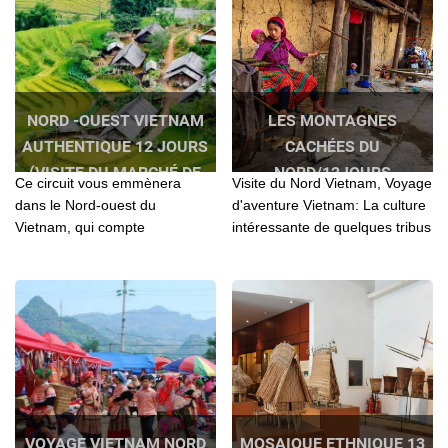
NORD -OUEST VIETNAM
LES MONTAGNES
AUTHENTIQUE 12 JOURS
CACHÉES DU
(VISITE DU MARCHÉ DE
NORD/12JOURS
Ce circuit vous emmènera
Visite du Nord Vietnam, Voyage
L’AMOUR MOC CHAU)
dans le Nord-ouest du
d'aventure Vietnam: La culture
Vietnam, qui compte
intéressante de quelques tribus
incontestablement parmi les
des collines et les paysages
plus belles régions d'Asie...
montagneux...
VOYAGE VIETNAM NORD
MOSAIQUE ETHNIQUE 13