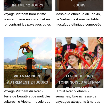
INTIME 12 JOURS
JOURS
Voyage Vietnam nord intime
Mosaique ethnique du Tonkin,
vous emmene en visitant et en
Le Vietnam est une véritable
rencontrant les paysages et les
mosaïque ethnique composée
gens les plus aimables au Nord
de près d’une soixantaine de
Vietnam
minorités...
VIETNAM NORD
LES COULEURS
AUTREMENT 24 JOURS
TONKINOISES VIETNAM
EN 2 SEMAINES
Voyage Vietnam du Nord -
Circuit Nord Vietnam 2
Terre de beauté et de multiples
semaines, Une richesse de
cultures, le Vietnam recèle des
paysages attrayants à ne pas
trésors naturels et
rater en voyageant le Nord