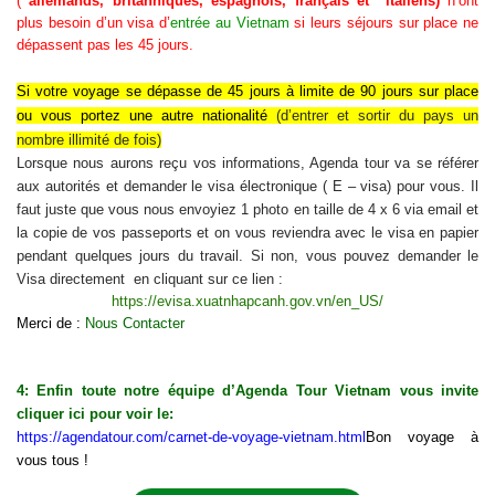
(
allemands, britanniques, espagnols, français et italiens)
n’ont
plus besoin d’un visa d’
entrée au Vietnam
si leurs séjours sur place ne
dépassent pas les 45 jours.
Si
votre voyage se dépasse de 45 jours à limite de 90 jours sur place
ou vous portez une autre nationalité
(d’
entrer et sortir du pays un
nombre illimité de fois
)
Lorsque nous aurons reçu vos informations, Agenda tour va se référer
aux autorités et demander le visa électronique ( E – visa) pour vous. Il
faut juste que vous nous envoyiez 1 photo en taille de 4 x 6 via email et
la copie de vos passeports et on vous reviendra avec le visa en papier
pendant quelques jours du travail. Si non, vous pouvez demander le
Visa directement en cliquant sur ce lien :
https://evisa.xuatnhapcanh.gov.vn/en_US/
Merci de :
Nous Contacter
4: Enfin toute notre équipe d’Agenda Tour Vietnam vous invite
cliquer ici pour voir le:
https://agendatour.com/carnet-de-voyage-vietnam.html
Bon voyage à
vous tous !