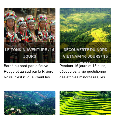
d'hospitalité...
Vietnam: Hanoi - Nghia Lo - Mu
Cang Chai - Ha Giang - Ba Be -
Baie d'Halong - Ninh Binh
LE TONKIN AVENTURE /14
DÉCOUVERTE DU NORD
JOURS
VIETNAM 16 JOURS/ 15
NUITS
Bordé au nord par le fleuve
Pendant 16 jours et 15 nuits,
Rouge et au sud par la Rivière
découvrez la vie quotidienne
Noire, c'est ici que vivent les
des ethnies minoritaires, les
minorités comme les Hmong,
balades à vélo dans la
Dao, Tay, Phu La , LoLo, San
campagne, passez des nuits
Chi…
chez l’habitant, apprenez à
cuisiner et détendez-vous le
temps d’une croisière en
bateau.