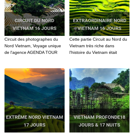
CIRCUIT DU NORD
EXTRAORDINAIRE NORD
VIETNAM 16 JOURS
VIETNAM 16 JOURS
Circuit des photographes du
Cette partie Circuit au Nord du
Nord Vietnam, Voyage unique
Vietnam très riche dans
de l'agence AGENDA TOUR
l'histoire du Vietnam était
VIETNAM. Découverte
considérée comme une région
culturelle, historique,
lointaine et aussi très
authentique, Aventure, en moto
sauvage...
taxi, balade à pider,
Randonnée – Voyage privé
EXTRÊME NORD VIETNAM
VIETNAM PROFONDE18
17 JOURS
JOURS & 17 NUITS