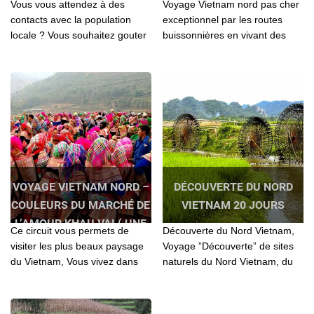
Vous vous attendez à des
Voyage Vietnam nord pas cher
contacts avec la population
exceptionnel par les routes
locale ? Vous souhaitez gouter
buissonnières en vivant des
à une nouvelle sensation de
moments aussi originaux que
bout du monde? Ce circuit est
privilégiés à travers des
fait pour vous...
paysages.
VOYAGE VIETNAM NORD –
DÉCOUVERTE DU NORD
COULEURS DU MARCHÉ DE
VIETNAM 20 JOURS
L’AMOUR KHAU VAI ( UNE
Ce circuit vous permets de
Découverte du Nord Vietnam,
FOIS PAR AN)
visiter les plus beaux paysage
Voyage ”Découverte” de sites
du Vietnam, Vous vivez dans
naturels du Nord Vietnam, du
des points forts avec des gens
bassin du Fleuve Rouge aux
multicolors aimables..
montagnes des rochers
calcaires de Ha Giang