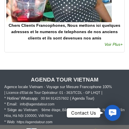
Chers Clients Francophones, Nous mettons ici quelques
adresses et le numeros de telephones de nos anciens
clients et ils sont devenues nos amis
Voir Plus+
AGENDA TOUR VIETNAM
Agence locale Vietnam - Voyage sur Mesure Francophone 100%
|
|
Licence d'Etat de Tour Opérateur: 01 - 363/TCDL - GP LHQT
* Hotline/ Whatsapp:
( Agenda Tour)
00 84 914257602
* Email:
info@agendatour.com
* Siège au Vietnam:
9ème étage, Bâtiment 169 Đ. Nguyễn Ngọc Vũ, Yên
Contact
Contact Us
Hòa, Hà Nội 100000, Viêt Nam
Us
* Web:
https://agendatour
.com