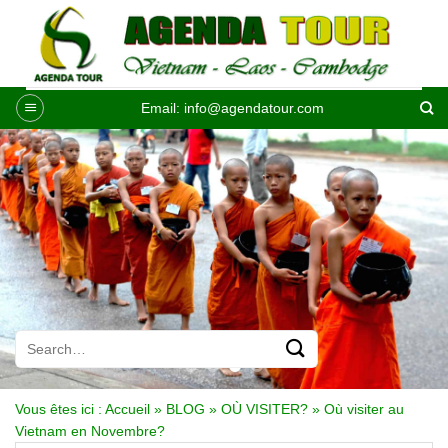
Passer
au
contenu
Email:
info@agendatour.com
Vous êtes ici :
Accueil
»
BLOG
»
OÙ VISITER?
»
Où visiter au
Vietnam en Novembre?