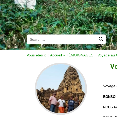
Vous êtes ici :
Accueil
»
TÉMOIGNAGES
»
Voyage au 
V
Voyage
BONSOI
NOUS A