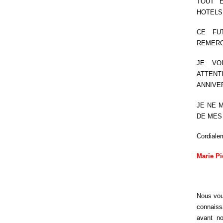
TOUT E
HOTELS
CE FU
REMERC
JE VO
ATTE
ANNIVE
JE NE 
DE MES
Cordiale
Marie Pi
Nous vou
connaiss
avant not