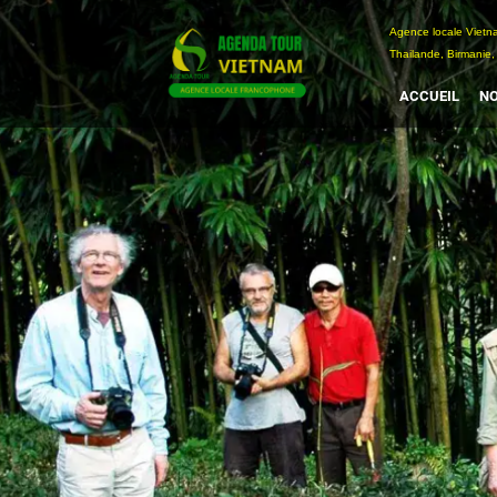
Passer
Agence locale Vi
au
Thailande, Birmanie,
contenu
ACCUEIL
NO