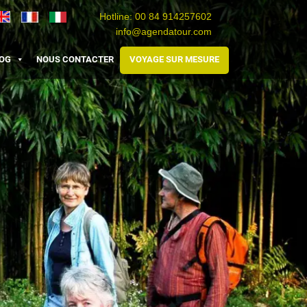
Hotline:
00 84 914257602
info@agendatour.com
Travel
Agence
Viaggio
Vietnam
de
Vietnam
OG
NOUS CONTACTER
VOYAGE SUR MESURE
voyage
au
Vietnam