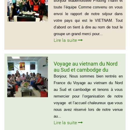
personnes)
Bonjour Mademoiselle Phuong Thanh et
toute l’équipe Comme convenu on vous
envoi le rapport de notre séjour dans
votre pays qui est le VIETNAM. Tout
d’abord on tient à dire au nom de tout le
groupe un grand merci pour...
Lire la suite
Voyage au vietnam du Nord
au Sud et cambodge du
groupe de Emilie CHAU – 6
Bonjour, Nous sommes bien rentrés en
personnes (21 jours)
France du Voyage au vietnam du Nord
au Sud et cambodge et tenons à vous
remercier pour l’organisation de notre
voyage et l’accueil chaleureux que vous
nous avez réservé lors de notre venue
au...
Lire la suite