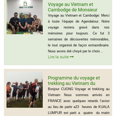
Voyage au Vietnam et
Cambodge de Monsieur
Sylvain Forest
Voyage au Vietnam et Cambodge: Merci
à toute l’équipe de Agendatour. Notre
voyage restera gravé dans nos
mémoires pour toujours. Ce fut 3
semaines de découvertes mémorables,
le tout organisé de façon extraordinaire.
Nous avons été choyé par le choix...
Lire la suite
Programme du voyage et
trekking au Vietnam du
groupe d’amis de Mr Louis
Bonjour CUONG Voyage et trekking au
COURTESOLLE (14
Vietnam Nous sommes arrivés en
personnes)
FRANCE avec quelques retards l’avion
au lieu de partir a23 heures de KUALA
LUMPUR est parti a quatre du matin