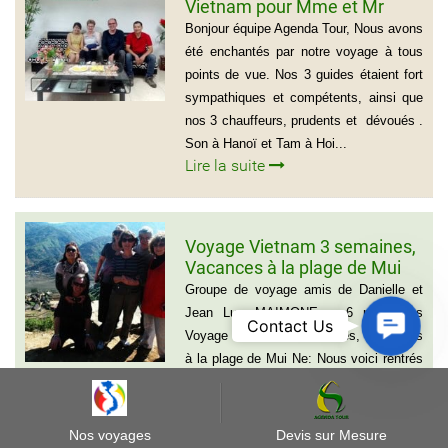
Vietnam pour Mme et Mr
BOUVART
Bonjour équipe Agenda Tour, Nous avons
été enchantés par notre voyage à tous
points de vue. Nos 3 guides étaient fort
sympathiques et compétents, ainsi que
nos 3 chauffeurs, prudents et dévoués .
Son à Hanoï et Tam à Hoi...
Lire la suite
Voyage Vietnam 3 semaines,
Vacances à la plage de Mui
Ne
Groupe de voyage amis de Danielle et
Jean Luc MAIMONE – 6 personnes
Contact
Contact Us
Voyage Vietnam 3 semaines, Vacances
Us
à la plage de Mui Ne: Nous voici rentrés
depuis 15 jours après 5 semaines au
VIETNAM du NORD au SUD avec...
Lire la suite
Nos voyages
Devis sur Mesure