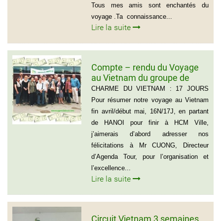
Tous mes amis sont enchantés du
voyage .Ta connaissance...
Lire la suite
Compte – rendu du Voyage
au Vietnam du groupe de
Madame ANNA BOVO
CHARME DU VIETNAM : 17 JOURS
(Groupe de 21 personnes) –
Pour résumer notre voyage au Vietnam
Français
fin avril/début mai, 16N/17J, en partant
de HANOI pour finir à HCM Ville,
j’aimerais d’abord adresser nos
félicitations à Mr CUONG, Directeur
d’Agenda Tour, pour l’organisation et
l’excellence...
Lire la suite
Circuit Vietnam 3 semaines,