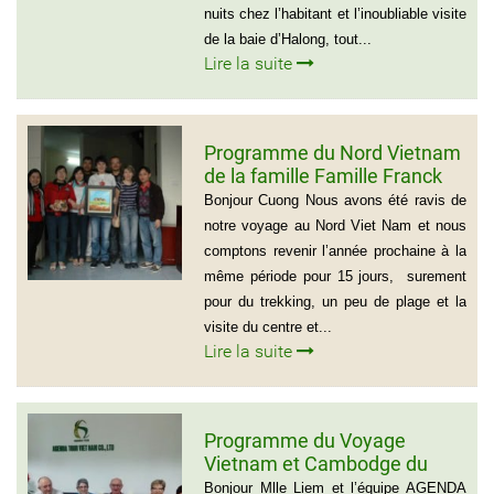
nuits chez l’habitant et l’inoubliable visite
de la baie d’Halong, tout...
Lire la suite
Programme du Nord Vietnam
de la famille Famille Franck
Alvarez ( Voyage Vietnam
Bonjour Cuong Nous avons été ravis de
Nord 10 jours)
notre voyage au Nord Viet Nam et nous
comptons revenir l’année prochaine à la
même période pour 15 jours, surement
pour du trekking, un peu de plage et la
visite du centre et...
Lire la suite
Programme du Voyage
Vietnam et Cambodge du
group de Mr LACROIX (6
Bonjour Mlle Liem et l’équipe AGENDA