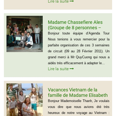
Lire la suite
Madame Chassefiere Ales
(Groupe de 8 personnes –
Voyage du Nord au Sud
Bonjour toute équipe d’Agenda Tour
Vietnam)
Nous tenions à vous remercier pour la
parfaite organisation de ces 3 semaines
de circuit (09 au 28 Février 2011). Un
grand merci à Mr QuyCuong qui nous a
aidés très efficacement à adapter le...
Lire la suite
Vacances Vietnam de la
famille de Madame Elisabeth
DE LAUBESPIN (6 personnes)
Bonjour Mademoiselle Thanh, Je voulais
vous dire que nous avions été très
heureux de notre voyage au Vietnam :