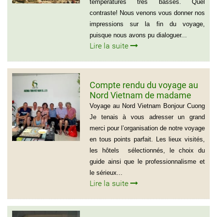
températures très basses. Quel
contraste! Nous venons vous donner nos
impressions sur la fin du voyage,
puisque nous avons pu dialoguer...
Lire la suite
Compte rendu du voyage au
Nord Vietnam de madame
Marie Gammaitoni (Groupe
Voyage au Nord Vietnam Bonjour Cuong
de Provelli Eric)
Je tenais à vous adresser un grand
merci pour l’organisation de notre voyage
en tous points parfait. Les lieux visités,
les hôtels sélectionnés, le choix du
guide ainsi que le professionnalisme et
le sérieux...
Lire la suite