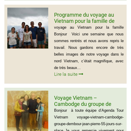
Programme du voyage au
Vietnam pour la famille de
Mme BEAUGRAND
voyage au Vietnam pour la famille
Bonjour Voici une semaine que nous
sommes rentrés et nous avons repris le
travail. Nous gardons encore de très
belles images de notre voyage dans le
nord Vietnam, c’était magnifique, avec
de très beaux...
Lire la suite
Voyage Vietnam –
Cambodge du groupe de
madame et Monsieur
Bonjour à toute équipe d’Agenda Tour
DEMBOUR JEAN-PIERRE (55
Vietnam voyage-vietnam-cambodge-
jours sur place)
groupe-dembour-jean-pierre-55-jours-sur-
place Je vous remercie vivement pour