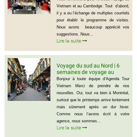
Vietnam et au Cambodge. Tout d’abord,
il y a eu l’échange de multiples courriels
pour établir le programme de visites.
Nous avons beaucoup apprécié vos
suggestions. Nous...
Lire la suite
Voyage du sud au Nord | 6
semaines de voyage au
Vietnam – Madame
Bonjour à toute équipe d’Agenda Tour
Marguerite Côté et Monsieur
Vietnam Merci de prendre de nos
Gérald Lafleur – 001 514-355-
nouvelles. Oui, tout va bien à Montréal,
9066
surtout que le printemps arrive lentement
mais sûrement après un dur hiver.
Comme nous l’avons écrit à votre
agence, nous sommes...
Lire la suite