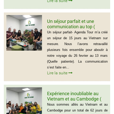
Lire la suite
Un séjour parfait et une
communication au top (
Groupe de la famille de Mr
Un séjour parfait- Agenda Tour m’a créé
PASCAL CESCON)
un séjour de 15 jours au Vietnam sur
mesure. Nous l’avons retravaillé
plusieurs fois ensemble pour aboutir à
notre voyage du 26 fevrier au 13 mars
(Quelle patiente). La communication
s’est faite en...
Lire la suite
Expérience inoubliable au
Vietnam et au Cambodge (
Groupe de monsieur Jean
Nous sommes allés au Vietnam et au
Pierre Lapointe)
Cambodge pour un total de 62 jours de