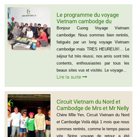
Le programme du voyage
Vietnam cambodge du
groupe de madame Anna
Bonjour Cuong Voyage Vietnam
BOVO
cambodge: Nous sommes bien rentrés,
fatigués par un long voyage Vietnam
cambodge mais TRES HEUREUX!… Le
séjour fut très réussi, nos amis sont très
contents, enthousiastes par tous les
beaux sites vus et visités. Le voyage...
Lire la suite
Circuit Vietnam du Nord et
Cambodge de Mrs et Mr Nelly
et Christian BROSSARD
Chère Mlle Yen, Circuit Vietnam du Nord
et Cambodge Voilà déjà 1 mois que nous
sommes rentrés, comme le temps passe
vite. Notre voyage de retour a été