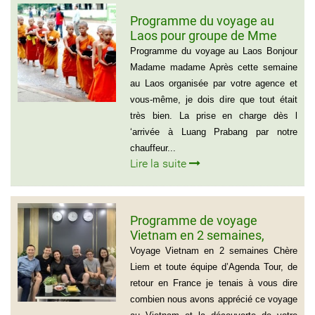
Programme du voyage au
Laos pour groupe de Mme
Samul Le Vourch, 7
Programme du voyage au Laos Bonjour
personnes
Madame madame Après cette semaine
au Laos organisée par votre agence et
vous-même, je dois dire que tout était
très bien. La prise en charge dès l
‘arrivée à Luang Prabang par notre
chauffeur...
Lire la suite
Programme de voyage
Vietnam en 2 semaines,
Famille Jean Pierre Massias
Voyage Vietnam en 2 semaines Chère
Liem et toute équipe d’Agenda Tour, de
retour en France je tenais à vous dire
combien nous avons apprécié ce voyage