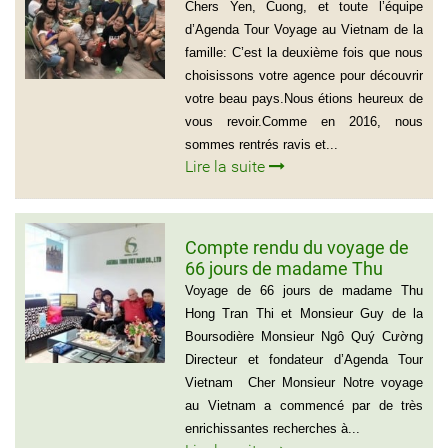
GROGNET
Chers Yen, Cuong, et toute l’équipe
d’Agenda Tour Voyage au Vietnam de la
famille: C’est la deuxième fois que nous
choisissons votre agence pour découvrir
votre beau pays.Nous étions heureux de
vous revoir.Comme en 2016, nous
sommes rentrés ravis et...
Lire la suite
Compte rendu du voyage de
66 jours de madame Thu
Hong Tran Thi et Monsieur
Voyage de 66 jours de madame Thu
Guy de la Boursodière
Hong Tran Thi et Monsieur Guy de la
Boursodière Monsieur Ngô Quý Cường
Directeur et fondateur d’Agenda Tour
Vietnam Cher Monsieur Notre voyage
au Vietnam a commencé par de très
enrichissantes recherches à...