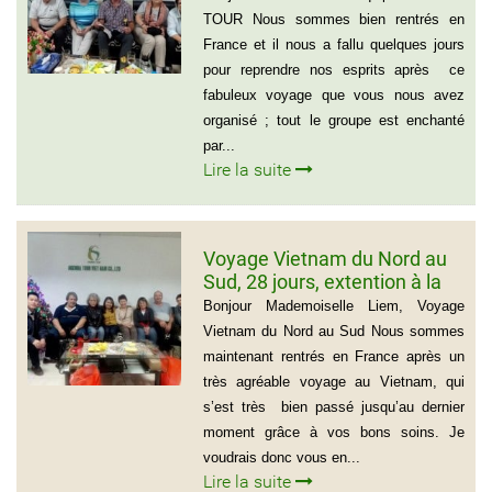
personnes)
TOUR Nous sommes bien rentrés en
France et il nous a fallu quelques jours
pour reprendre nos esprits après ce
fabuleux voyage que vous nous avez
organisé ; tout le groupe est enchanté
par...
Lire la suite
Voyage Vietnam du Nord au
Sud, 28 jours, extention à la
plage de Muine du groupe de
Bonjour Mademoiselle Liem, Voyage
Mr Thierry Voinier
Vietnam du Nord au Sud Nous sommes
maintenant rentrés en France après un
très agréable voyage au Vietnam, qui
s’est très bien passé jusqu’au dernier
moment grâce à vos bons soins. Je
voudrais donc vous en...
Lire la suite