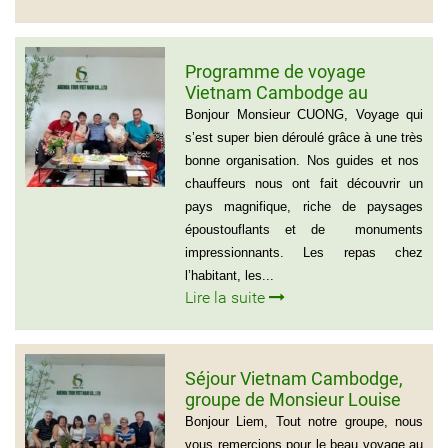
Programme de voyage
Vietnam Cambodge au
groupe de Madame CATHY et
Bonjour Monsieur CUONG, Voyage qui
les amis
s’est super bien déroulé grâce à une très
bonne organisation. Nos guides et nos
chauffeurs nous ont fait découvrir un
pays magnifique, riche de paysages
époustouflants et de monuments
impressionnants. Les repas chez
l’habitant, les...
Lire la suite
Séjour Vietnam Cambodge,
groupe de Monsieur Louise
De Seve, 3 semaines
Bonjour Liem, Tout notre groupe, nous
vous remercions pour le beau voyage au