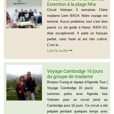
Extention à la plage Nha
Trang, Groupe de Mr Jean-
Circuit Vietnam 3 semaines Chère
Pierre KERLING Téléphone en
madame Liem BACH, Notre voyage est
France: 06 13 01 66 06
terminé. Aucun problème, tout s’est bien
passé. Le 1er guide à Hanoï, KIEN VU,
était exceptionnel. Il parle un français
parfait, sans faute et est très cultivé.
C’est le...
Lire la suite
Voyage Cambodge 16 jours
du groupe de madame
Danielle et Monsieur Jean
Bonjour Cuong et équipe d’Agenda Tour (
Luc 0033 – 06 88 20 18 95
Voyage Cambodge 16 jours) Nous
sommes partis avec Agenda tour
Vietnam pour un circuit privé au
Cambodge pour 16 jours. Ce circuit a été
préparé pendant quelques temps avec