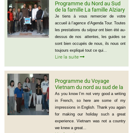
Programme du Nord au Sud
de la famille La famille Alziary
(Voyage Vietnam Nord au
Je tiens à vous remercier de votre
Sud)
accueil à l’agence d’Agenda Tour. Toutes
les prestations du séjour ont bien été au-
dessus de nos attentes, les guides se
sont bien occupés de nous, ils nous ont
toujours expliqué tout ce qui...
Lire la suite
Programme du Voyage
Vietnam du nord au sud de la
famille de Vivien Schydlawsky
As you know I’m not very good a writing
in French, so here are some of my
impressions in English. Thank you again
for making our holiday such a great
experience. Vietnam was not a country
we knew a great...