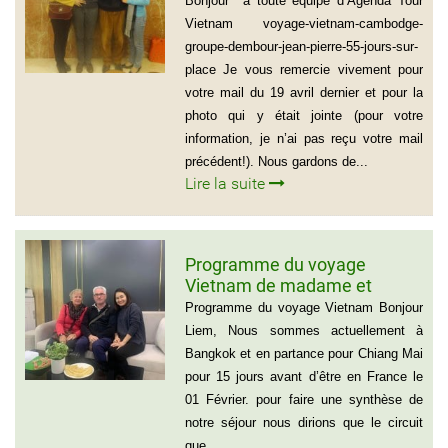
Bonjour à toute équipe d’Agenda Tour
DEMBOUR JEAN-PIERRE (55
Vietnam voyage-vietnam-cambodge-
jours sur place)
groupe-dembour-jean-pierre-55-jours-sur-
place Je vous remercie vivement pour
votre mail du 19 avril dernier et pour la
photo qui y était jointe (pour votre
information, je n’ai pas reçu votre mail
précédent!). Nous gardons de...
Lire la suite
Programme du voyage
Vietnam de madame et
Monsieur Michel et Michèle
Programme du voyage Vietnam Bonjour
LEROUX
Liem, Nous sommes actuellement à
Bangkok et en partance pour Chiang Mai
pour 15 jours avant d’être en France le
01 Février. pour faire une synthèse de
notre séjour nous dirions que le circuit
que...