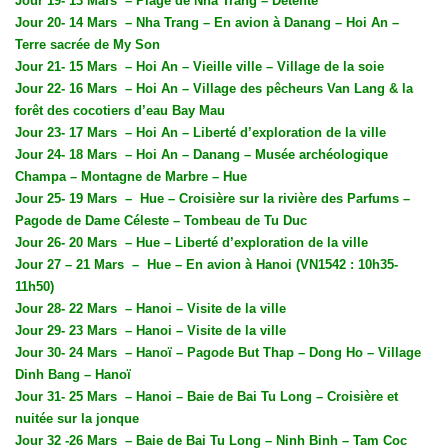
Jour 19- 13 Mars
– Plage de Nha Trang – Détente
Jour 20- 14 Mars
– Nha Trang – En avion à Danang – Hoi An –
Terre sacrée de My Son
Jour 21- 15 Mars
– Hoi An – Vieille ville – Village de la soie
Jour 22- 16 Mars
– Hoi An – Village des pêcheurs Van Lang & la
forêt des cocotiers d’eau Bay Mau
Jour 23- 17 Mars
– Hoi An – Liberté d’exploration de la ville
Jour 24- 18 Mars
– Hoi An – Danang – Musée archéologique
Champa – Montagne de Marbre – Hue
Jour 25- 19 Mars
–
Hue – Croisière sur la rivière des Parfums –
Pagode de Dame Céleste – Tombeau de Tu Duc
Jour 26- 20 Mars
– Hue – Liberté d’exploration de la ville
Jour 27 – 21 Mars
–
Hue – En avion à Hanoi (VN1542 : 10h35-
11h50)
Jour 28- 22 Mars
– Hanoi – Visite de la ville
Jour 29- 23 Mars
– Hanoi – Visite de la ville
Jour 30- 24 Mars
– Hanoï – Pagode But Thap – Dong Ho – Village
Dinh Bang – Hanoï
Jour 31- 25 Mars
– Hanoi – Baie de Bai Tu Long – Croisière et
nuitée sur la jonque
Jour 32 -26 Mars
– Baie de Bai Tu Long – Ninh Binh – Tam Coc