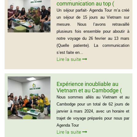
communication au top (
Groupe de la famille de Mr
Un séjour parfait- Agenda Tour m’a créé
PASCAL CESCON)
un séjour de 15 jours au Vietnam sur
mesure. Nous l’avons retravaillé
plusieurs fois ensemble pour aboutir à
notre voyage du 26 fevrier au 13 mars
(Quelle patiente). La communication
s’est faite en...
Lire la suite
Expérience inoubliable au
Vietnam et au Cambodge (
Groupe de monsieur Jean
Nous sommes allés au Vietnam et au
Pierre Lapointe)
Cambodge pour un total de 62 jours de
janvier à mars 2024, avec un horaire et
trajet de voyage préparés pour nous par
Agenda Tour
Lire la suite