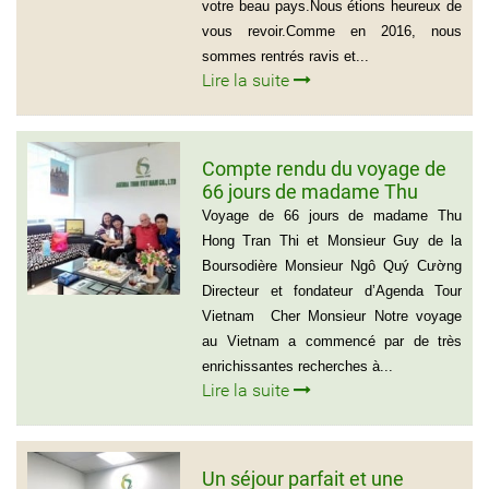
votre beau pays.Nous étions heureux de
vous revoir.Comme en 2016, nous
sommes rentrés ravis et...
Lire la suite
Compte rendu du voyage de
66 jours de madame Thu
Hong Tran Thi et Monsieur
Voyage de 66 jours de madame Thu
Guy de la Boursodière
Hong Tran Thi et Monsieur Guy de la
Boursodière Monsieur Ngô Quý Cường
Directeur et fondateur d’Agenda Tour
Vietnam Cher Monsieur Notre voyage
au Vietnam a commencé par de très
enrichissantes recherches à...
Lire la suite
Un séjour parfait et une