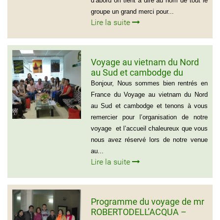
d’abord on tient à dire au nom de tout le
groupe un grand merci pour...
Lire la suite
Voyage au vietnam du Nord
au Sud et cambodge du
groupe de Emilie CHAU – 6
Bonjour, Nous sommes bien rentrés en
personnes (21 jours)
France du Voyage au vietnam du Nord
au Sud et cambodge et tenons à vous
remercier pour l’organisation de notre
voyage et l’accueil chaleureux que vous
nous avez réservé lors de notre venue
au...
Lire la suite
Programme du voyage de mr
ROBERTODELL’ACQUA –