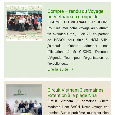
Compte – rendu du Voyage
au Vietnam du groupe de
Madame ANNA BOVO
CHARME DU VIETNAM : 17 JOURS
(Groupe de 21 personnes) –
Pour résumer notre voyage au Vietnam
Français
fin avril/début mai, 16N/17J, en partant
de HANOI pour finir à HCM Ville,
j’aimerais d’abord adresser nos
félicitations à Mr CUONG, Directeur
d’Agenda Tour, pour l’organisation et
l’excellence...
Lire la suite
Circuit Vietnam 3 semaines,
Extention à la plage Nha
Trang, Groupe de Mr Jean-
Circuit Vietnam 3 semaines Chère
Pierre KERLING Téléphone en
madame Liem BACH, Notre voyage est
France: 06 13 01 66 06
terminé. Aucun problème, tout s’est bien