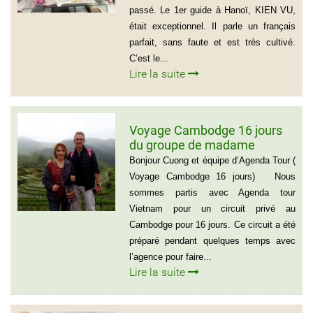
passé. Le 1er guide à Hanoï, KIEN VU,
était exceptionnel. Il parle un français
parfait, sans faute et est très cultivé.
C’est le...
Lire la suite
Voyage Cambodge 16 jours
du groupe de madame
Danielle et Monsieur Jean
Bonjour Cuong et équipe d’Agenda Tour (
Luc 0033 – 06 88 20 18 95
Voyage Cambodge 16 jours) Nous
sommes partis avec Agenda tour
Vietnam pour un circuit privé au
Cambodge pour 16 jours. Ce circuit a été
préparé pendant quelques temps avec
l’agence pour faire...
Lire la suite