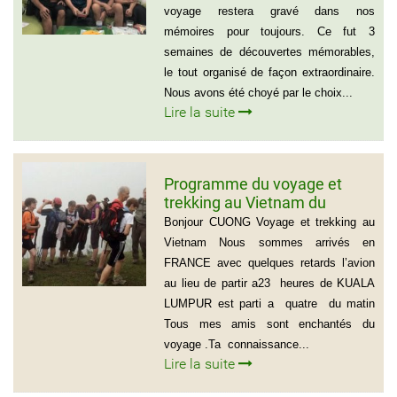
voyage restera gravé dans nos
mémoires pour toujours. Ce fut 3
semaines de découvertes mémorables,
le tout organisé de façon extraordinaire.
Nous avons été choyé par le choix...
Lire la suite
Programme du voyage et
trekking au Vietnam du
groupe d’amis de Mr Louis
Bonjour CUONG Voyage et trekking au
COURTESOLLE (14
Vietnam Nous sommes arrivés en
personnes)
FRANCE avec quelques retards l’avion
au lieu de partir a23 heures de KUALA
LUMPUR est parti a quatre du matin
Tous mes amis sont enchantés du
voyage .Ta connaissance...
Lire la suite