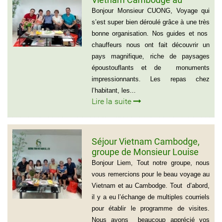
groupe de Madame CATHY et
Bonjour Monsieur CUONG, Voyage qui
les amis
s’est super bien déroulé grâce à une très
bonne organisation. Nos guides et nos
chauffeurs nous ont fait découvrir un
pays magnifique, riche de paysages
époustouflants et de monuments
impressionnants. Les repas chez
l’habitant, les...
Lire la suite
Séjour Vietnam Cambodge,
groupe de Monsieur Louise
De Seve, 3 semaines
Bonjour Liem, Tout notre groupe, nous
vous remercions pour le beau voyage au
Vietnam et au Cambodge. Tout d’abord,
il y a eu l’échange de multiples courriels
pour établir le programme de visites.
Nous avons beaucoup apprécié vos