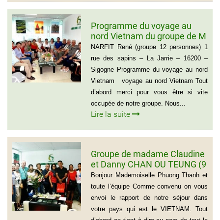
Programme du voyage au
nord Vietnam du groupe de M
NARFIT RENÉ(12
NARFIT René (groupe 12 personnes) 1
PERSONNES)
rue des sapins – La Jarrie – 16200 –
Sigogne Programme du voyage au nord
Vietnam voyage au nord Vietnam Tout
d’abord merci pour vous être si vite
occupée de notre groupe. Nous...
Lire la suite
Groupe de madame Claudine
et Danny CHAN OU TEUNG (9
personnes)
Bonjour Mademoiselle Phuong Thanh et
toute l’équipe Comme convenu on vous
envoi le rapport de notre séjour dans
votre pays qui est le VIETNAM. Tout