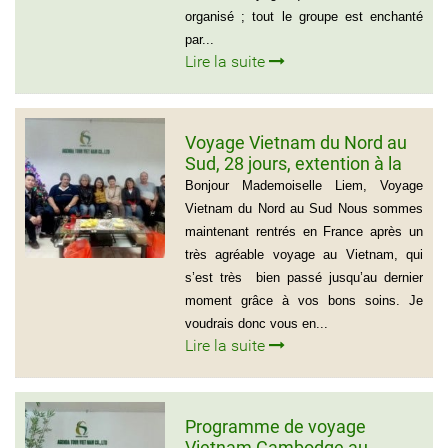
organisé ; tout le groupe est enchanté
par...
Lire la suite
Voyage Vietnam du Nord au
Sud, 28 jours, extention à la
plage de Muine du groupe de
Bonjour Mademoiselle Liem, Voyage
Mr Thierry Voinier
Vietnam du Nord au Sud Nous sommes
maintenant rentrés en France après un
très agréable voyage au Vietnam, qui
s’est très bien passé jusqu’au dernier
moment grâce à vos bons soins. Je
voudrais donc vous en...
Lire la suite
Programme de voyage
Vietnam Cambodge au