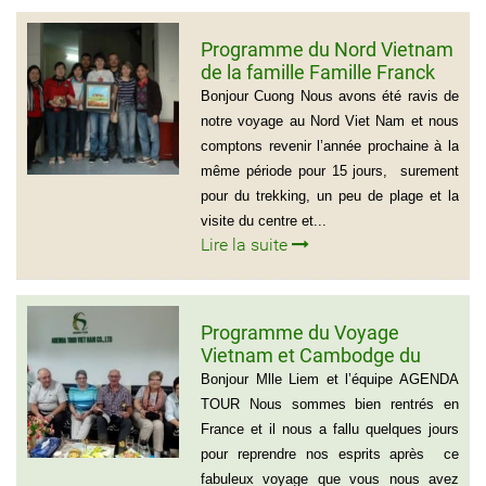
Programme du Nord Vietnam
de la famille Famille Franck
Alvarez ( Voyage Vietnam
Bonjour Cuong Nous avons été ravis de
Nord 10 jours)
notre voyage au Nord Viet Nam et nous
comptons revenir l’année prochaine à la
même période pour 15 jours, surement
pour du trekking, un peu de plage et la
visite du centre et...
Lire la suite
Programme du Voyage
Vietnam et Cambodge du
group de Mr LACROIX (6
Bonjour Mlle Liem et l’équipe AGENDA
personnes)
TOUR Nous sommes bien rentrés en
France et il nous a fallu quelques jours
pour reprendre nos esprits après ce
fabuleux voyage que vous nous avez