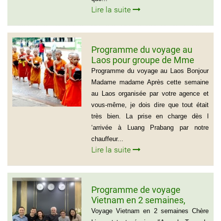
Lire la suite
Programme du voyage au
Laos pour groupe de Mme
Samul Le Vourch, 7
Programme du voyage au Laos Bonjour
personnes
Madame madame Après cette semaine
au Laos organisée par votre agence et
vous-même, je dois dire que tout était
très bien. La prise en charge dès l
‘arrivée à Luang Prabang par notre
chauffeur...
Lire la suite
Programme de voyage
Vietnam en 2 semaines,
Famille Jean Pierre Massias
Voyage Vietnam en 2 semaines Chère