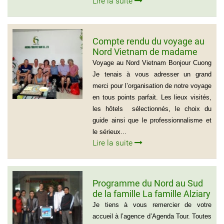
Lire la suite
Compte rendu du voyage au
Nord Vietnam de madame
Marie Gammaitoni (Groupe
Voyage au Nord Vietnam Bonjour Cuong
de Provelli Eric)
Je tenais à vous adresser un grand
merci pour l’organisation de notre voyage
en tous points parfait. Les lieux visités,
les hôtels sélectionnés, le choix du
guide ainsi que le professionnalisme et
le sérieux...
Lire la suite
Programme du Nord au Sud
de la famille La famille Alziary
(Voyage Vietnam Nord au
Je tiens à vous remercier de votre
Sud)
accueil à l’agence d’Agenda Tour. Toutes