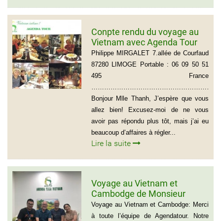
Conpte rendu du voyage au
Vietnam avec Agenda Tour
du groupe de Mr Philippe
Philippe MIRGALET 7.allée de Courfaud
MIRGALET (15 personnes)
87280 LIMOGE Portable : 06 09 50 51
495 France
………………………………………………………
Bonjour Mlle Thanh, J’espère que vous
allez bien! Excusez-moi de ne vous
avoir pas répondu plus tôt, mais j’ai eu
beaucoup d’affaires à régler...
Lire la suite
Voyage au Vietnam et
Cambodge de Monsieur
Sylvain Forest
Voyage au Vietnam et Cambodge: Merci
à toute l’équipe de Agendatour. Notre