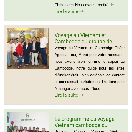
Christine et Nous avons profité de...
Lire la suite
Voyage au Vietnam et
Cambodge du groupe de
madame Josette et Michel
Voyage au Vietnam et Cambodge Chère
GUILLON ( 6 personnes) 37
Agenda Tour, Merci pour votre message,
jours
nous avons bien terminé le séjour au
Cambodge, notre guide pour les sites
d’Angkor était bien agréable de contact
et connaissait parfaitement l’histoire pour
échanger avec nous. Nous...
Lire la suite
Le programme du voyage
Vietnam cambodge du
groupe de madame Anna
Bonjour Cuong Voyage Vietnam