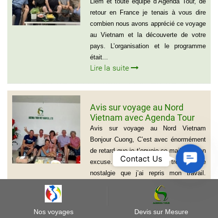
Liem et toute équipe d’Agenda Tour, de
retour en France je tenais à vous dire
combien nous avons apprécié ce voyage
au Vietnam et la découverte de votre
pays. L’organisation et le programme
était...
Lire la suite
Avis sur voyage au Nord
Vietnam avec Agenda Tour
Vietnam
Avis sur voyage au Nord Vietnam
Bonjour Cuong, C’est avec énormément
de retard que je t’envoie ce mail, je m’en
Contact
Contact Us
excuse. C’est avec une très grande
Us
nostalgie que j’ai repris mon travail.
Comme d’habitude avec ton agence, je
reviens du...
Lire la suite
Nos voyages
Devis sur Mesure