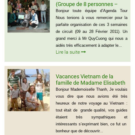
(Groupe de 8 personnes –
Voyage du Nord au Sud
Bonjour toute équipe d’Agenda Tour
Vietnam)
Nous tenions à vous remercier pour la
parfaite organisation de ces 3 semaines
de circuit (09 au 28 Février 2011). Un
grand merci à Mr QuyCuong qui nous a
aidés très efficacement à adapter le...
Lire la suite
Vacances Vietnam de la
famille de Madame Elisabeth
DE LAUBESPIN (6 personnes)
Bonjour Mademoiselle Thanh, Je voulais
vous dire que nous avions été très
heureux de notre voyage au Vietnam :
tout était de grande qualité, vos guides
étaient très sympathiques et
intéressants s’exprimant bien, ce fut un
bonheur que de découvrir...