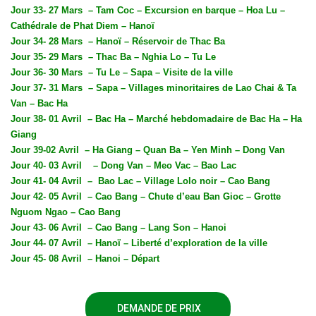
Jour 33- 27 Mars
– Tam Coc – Excursion en barque – Hoa Lu –
Cathédrale de Phat Diem – Hanoï
Jour 34- 28 Mars
– Hanoï – Réservoir de Thac Ba
Jour 35- 29 Mars
– Thac Ba – Nghia Lo – Tu Le
Jour 36- 30 Mars
– Tu Le – Sapa – Visite de la ville
Jour 37- 31 Mars
– Sapa – Villages minoritaires de Lao Chai & Ta
Van – Bac Ha
Jour 38- 01 Avril
– Bac Ha – Marché hebdomadaire de Bac Ha – Ha
Giang
Jour 39-02 Avril
– Ha Giang – Quan Ba – Yen Minh – Dong Van
Jour 40- 03 Avril
– Dong Van – Meo Vac – Bao Lac
Jour 41- 04 Avril
–
Bao Lac – Village Lolo noir – Cao Bang
Jour 42- 05 Avril
– Cao Bang – Chute d’eau Ban Gioc – Grotte
Nguom Ngao – Cao Bang
Jour 43- 06 Avril
– Cao Bang – Lang Son – Hanoi
Jour 44- 07 Avril
– Hanoï – Liberté d’exploration de la ville
Jour 45- 08 Avril
– Hanoi – Départ
DEMANDE DE PRIX