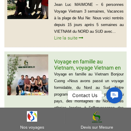
Jean Luc MAIMONE – 6 personnes
Voyage Vietnam 3 semaines, Vacances
à la plage de Mui Ne: Nous voici rentrés
depuis 15 jours après 5 semaines au
VIETNAM du NORD au SUD avec...
Lire la suite
Voyage en famille au
Vietnam, voyage Vietnam en
famille de 15 jours, La famille
Voyage en famille au Vietnam Bonjour
Edouard, Tele: 0612011750
Cuong «Nous avons passé un voyage
formidable, du Nord au Sud. Notre
Contact
programme mariait tous les plaisirs du
Contact Us
Us
pays, des montagnes du Nord et les
ethnies locales à l’effervescence des
mégalopoles en passant par...
Lire la suite
Nos voyages
Devis sur Mesure