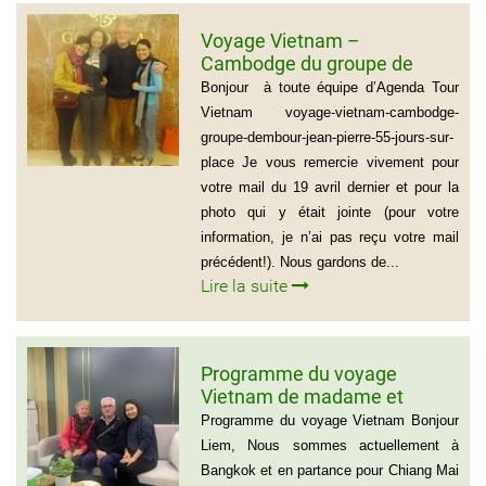
Voyage Vietnam –
Cambodge du groupe de
madame et Monsieur
Bonjour à toute équipe d’Agenda Tour
DEMBOUR JEAN-PIERRE (55
Vietnam voyage-vietnam-cambodge-
jours sur place)
groupe-dembour-jean-pierre-55-jours-sur-
place Je vous remercie vivement pour
votre mail du 19 avril dernier et pour la
photo qui y était jointe (pour votre
information, je n’ai pas reçu votre mail
précédent!). Nous gardons de...
Lire la suite
Programme du voyage
Vietnam de madame et
Monsieur Michel et Michèle
Programme du voyage Vietnam Bonjour
LEROUX
Liem, Nous sommes actuellement à
Bangkok et en partance pour Chiang Mai