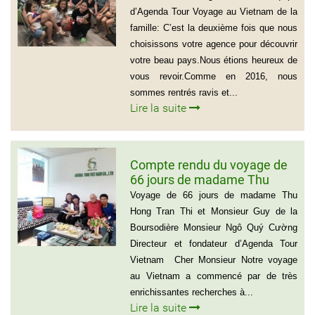
d’Agenda Tour Voyage au Vietnam de la
famille: C’est la deuxième fois que nous
choisissons votre agence pour découvrir
votre beau pays.Nous étions heureux de
vous revoir.Comme en 2016, nous
sommes rentrés ravis et...
Lire la suite
Compte rendu du voyage de
66 jours de madame Thu
Hong Tran Thi et Monsieur
Voyage de 66 jours de madame Thu
Guy de la Boursodière
Hong Tran Thi et Monsieur Guy de la
Boursodière Monsieur Ngô Quý Cường
Directeur et fondateur d’Agenda Tour
Vietnam Cher Monsieur Notre voyage
au Vietnam a commencé par de très
enrichissantes recherches à...
Lire la suite