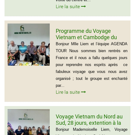
Lire la suite
Programme du Voyage
Vietnam et Cambodge du
group de Mr LACROIX (6
Bonjour Mlle Liem et l’équipe AGENDA
personnes)
TOUR Nous sommes bien rentrés en
France et il nous a fallu quelques jours
pour reprendre nos esprits après ce
fabuleux voyage que vous nous avez
organisé ; tout le groupe est enchanté
par...
Lire la suite
Voyage Vietnam du Nord au
Sud, 28 jours, extention à la
plage de Muine du groupe de
Bonjour Mademoiselle Liem, Voyage