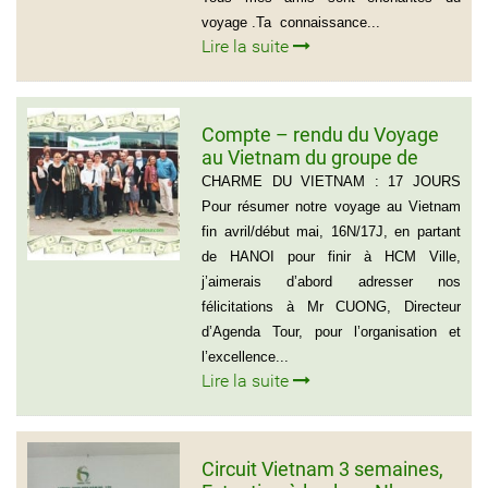
voyage .Ta connaissance...
Lire la suite
Compte – rendu du Voyage
au Vietnam du groupe de
Madame ANNA BOVO
CHARME DU VIETNAM : 17 JOURS
(Groupe de 21 personnes) –
Pour résumer notre voyage au Vietnam
Français
fin avril/début mai, 16N/17J, en partant
de HANOI pour finir à HCM Ville,
j’aimerais d’abord adresser nos
félicitations à Mr CUONG, Directeur
d’Agenda Tour, pour l’organisation et
l’excellence...
Lire la suite
Circuit Vietnam 3 semaines,