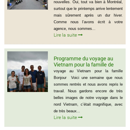
Gérald Lafleur – 001 514-355-
nouvelles. Oui, tout va bien à Montréal,
9066
surtout que le printemps arrive lentement
mais sûrement après un dur hiver.
Comme nous l’avons écrit à votre
agence, nous sommes...
Lire la suite
Programme du voyage au
Vietnam pour la famille de
Mme BEAUGRAND
voyage au Vietnam pour la famille
Bonjour Voici une semaine que nous
sommes rentrés et nous avons repris le
travail. Nous gardons encore de très
belles images de notre voyage dans le
nord Vietnam, c’était magnifique, avec
de très beaux...
Lire la suite