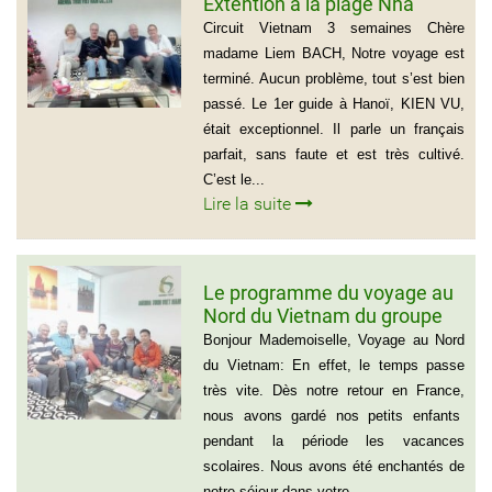
Extention à la plage Nha
Trang, Groupe de Mr Jean-
Circuit Vietnam 3 semaines Chère
Pierre KERLING Téléphone en
madame Liem BACH, Notre voyage est
France: 06 13 01 66 06
terminé. Aucun problème, tout s’est bien
passé. Le 1er guide à Hanoï, KIEN VU,
était exceptionnel. Il parle un français
parfait, sans faute et est très cultivé.
C’est le...
Lire la suite
Le programme du voyage au
Nord du Vietnam du groupe
de Madame Jacqueline
Bonjour Mademoiselle, Voyage au Nord
MONTAGNE
du Vietnam: En effet, le temps passe
très vite. Dès notre retour en France,
nous avons gardé nos petits enfants
pendant la période les vacances
scolaires. Nous avons été enchantés de
notre séjour dans votre...