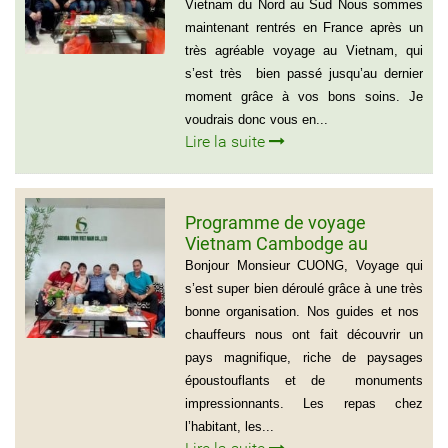
Mr Thierry Voinier
Vietnam du Nord au Sud Nous sommes
maintenant rentrés en France après un
très agréable voyage au Vietnam, qui
s’est très bien passé jusqu’au dernier
moment grâce à vos bons soins. Je
voudrais donc vous en...
Lire la suite
Programme de voyage
Vietnam Cambodge au
groupe de Madame CATHY et
Bonjour Monsieur CUONG, Voyage qui
les amis
s’est super bien déroulé grâce à une très
bonne organisation. Nos guides et nos
chauffeurs nous ont fait découvrir un
pays magnifique, riche de paysages
époustouflants et de monuments
impressionnants. Les repas chez
l’habitant, les...