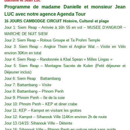
Danielle et Jean Luc
Programme de madame Danielle et monsieur Jean
LUC avec notre agence Agenda Tour
16 JOURS CAMBODGE CIRCUIT Histoire, Culturel et plage
Jour 1: Siem Reap – Arrivée à 16h 55 en vol – MUSEE D’ANGKOR –
MARCHE DE NUIT SIEM
Jour 2: Siem Reap – Rolous Groupe et Ta Prohm Temple
Jour 3: Siem Reap – Angkor Thom et Angkor Wat – Visite en Vélo
environ 30Km en total
Jour 4: Siem Reap – Randonnée à Kbal Spean « Milles Lingas »
Jour 5: Siem Reap – Montagne Sacrée de Kulen (Petit déjeuner et
Déjeuner inclus)
Jour 6: Siem Reap Battambang
Jour 7: Battambang – Visite
Jour 8: Battambang – Phnom Penh
Jour 9: Phnom Penh – île de la soie
Jour 10: Phnom Penh – KEP et diner crabe
Jour 11: KEP – Kampot en visitant les grottes
Jour 12: Kampot – Sihanouk Ville 114Km environ 2h de route
Jour 13 /14/15: Sihanouk Ville – Détente
Jour 16: Sihanouk Ville – Phnom Penh en voiture privé sans guide.