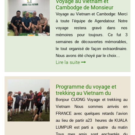
Voyage au Vietnam et
Cambodge de Monsieur
Sylvain Forest
Voyage au Vietnam et Cambodge: Merci
à toute l’équipe de Agendatour. Notre
voyage restera gravé dans nos
mémoires pour toujours. Ce fut 3
semaines de découvertes mémorables,
le tout organisé de façon extraordinaire.
Nous avons été choyé par le choix...
Lire la suite
Programme du voyage et
trekking au Vietnam du
groupe d’amis de Mr Louis
Bonjour CUONG Voyage et trekking au
COURTESOLLE (14
Vietnam Nous sommes arrivés en
personnes)
FRANCE avec quelques retards l’avion
au lieu de partir a23 heures de KUALA
LUMPUR est parti a quatre du matin
Tous mes amis sont enchantés du