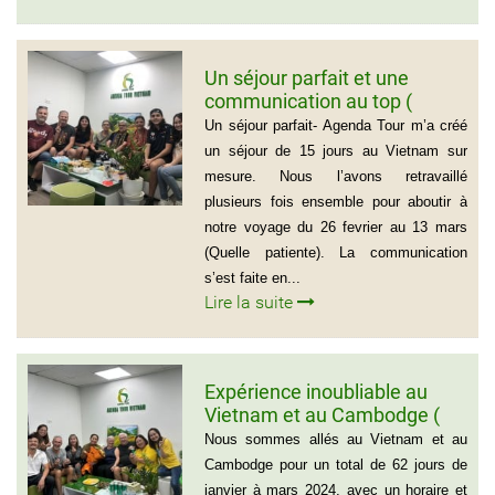
Un séjour parfait et une
communication au top (
Groupe de la famille de Mr
Un séjour parfait- Agenda Tour m’a créé
PASCAL CESCON)
un séjour de 15 jours au Vietnam sur
mesure. Nous l’avons retravaillé
plusieurs fois ensemble pour aboutir à
notre voyage du 26 fevrier au 13 mars
(Quelle patiente). La communication
s’est faite en...
Lire la suite
Expérience inoubliable au
Vietnam et au Cambodge (
Groupe de monsieur Jean
Nous sommes allés au Vietnam et au
Pierre Lapointe)
Cambodge pour un total de 62 jours de
janvier à mars 2024, avec un horaire et