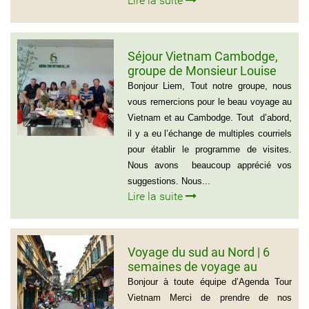
Lire la suite
Séjour Vietnam Cambodge,
groupe de Monsieur Louise
De Seve, 3 semaines
Bonjour Liem, Tout notre groupe, nous
vous remercions pour le beau voyage au
Vietnam et au Cambodge. Tout d’abord,
il y a eu l’échange de multiples courriels
pour établir le programme de visites.
Nous avons beaucoup apprécié vos
suggestions. Nous...
Lire la suite
Voyage du sud au Nord | 6
semaines de voyage au
Vietnam – Madame
Bonjour à toute équipe d’Agenda Tour
Marguerite Côté et Monsieur
Vietnam Merci de prendre de nos