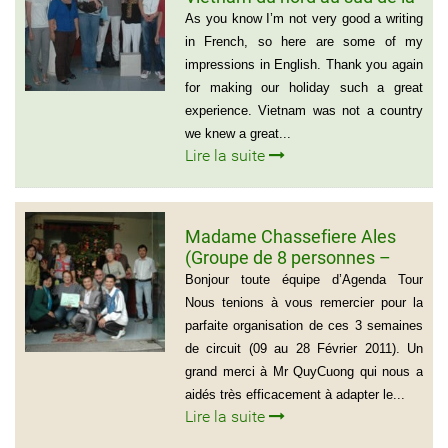
famille de Vivien Schydlawsky
As you know I’m not very good a writing
in French, so here are some of my
impressions in English. Thank you again
for making our holiday such a great
experience. Vietnam was not a country
we knew a great...
Lire la suite
Madame Chassefiere Ales
(Groupe de 8 personnes –
Voyage du Nord au Sud
Bonjour toute équipe d’Agenda Tour
Vietnam)
Nous tenions à vous remercier pour la
parfaite organisation de ces 3 semaines
de circuit (09 au 28 Février 2011). Un
grand merci à Mr QuyCuong qui nous a
aidés très efficacement à adapter le...
Lire la suite