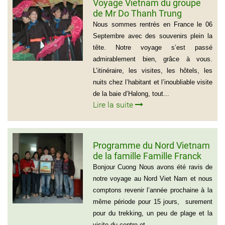
Voyage Vietnam du groupe
de Mr Do Thanh Trung
Nous sommes rentrés en France le 06
Septembre avec des souvenirs plein la
tête. Notre voyage s’est passé
admirablement bien, grâce à vous.
L’itinéraire, les visites, les hôtels, les
nuits chez l’habitant et l’inoubliable visite
de la baie d’Halong, tout...
Lire la suite
Programme du Nord Vietnam
de la famille Famille Franck
Alvarez ( Voyage Vietnam
Bonjour Cuong Nous avons été ravis de
Nord 10 jours)
notre voyage au Nord Viet Nam et nous
comptons revenir l’année prochaine à la
même période pour 15 jours, surement
pour du trekking, un peu de plage et la
visite du centre et...