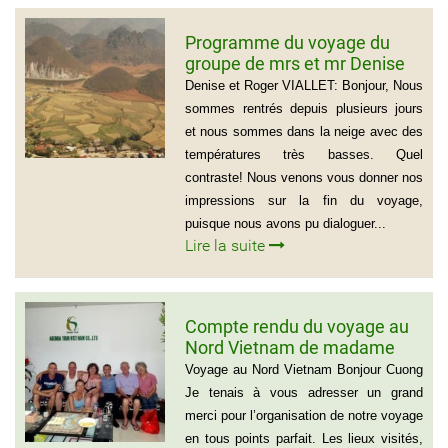
Programme du voyage du
groupe de mrs et mr Denise
et Roger VIALLET
Denise et Roger VIALLET: Bonjour, Nous
sommes rentrés depuis plusieurs jours
et nous sommes dans la neige avec des
températures très basses. Quel
contraste! Nous venons vous donner nos
impressions sur la fin du voyage,
puisque nous avons pu dialoguer...
Lire la suite
Compte rendu du voyage au
Nord Vietnam de madame
Marie Gammaitoni (Groupe
Voyage au Nord Vietnam Bonjour Cuong
de Provelli Eric)
Je tenais à vous adresser un grand
merci pour l’organisation de notre voyage
en tous points parfait. Les lieux visités,