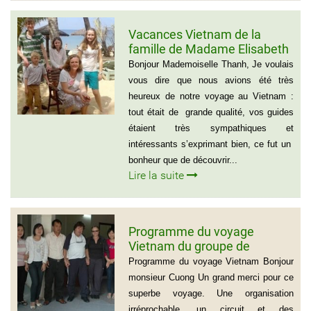
Vacances Vietnam de la
famille de Madame Elisabeth
DE LAUBESPIN (6 personnes)
Bonjour Mademoiselle Thanh, Je voulais
vous dire que nous avions été très
heureux de notre voyage au Vietnam :
tout était de grande qualité, vos guides
étaient très sympathiques et
intéressants s’exprimant bien, ce fut un
bonheur que de découvrir...
Lire la suite
Programme du voyage
Vietnam du groupe de
madame et Mr Jean Marie
Programme du voyage Vietnam Bonjour
Cannac
monsieur Cuong Un grand merci pour ce
superbe voyage. Une organisation
irréprochable, un circuit et des