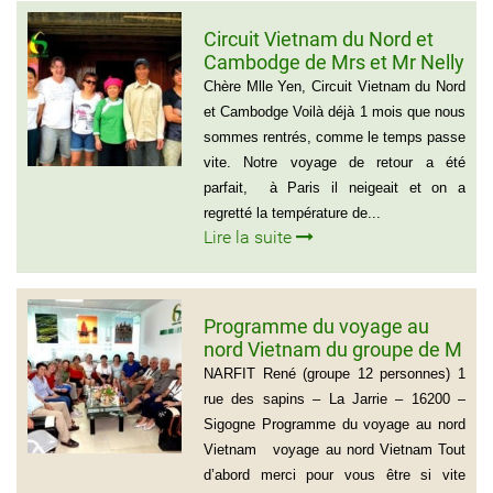
Circuit Vietnam du Nord et
Cambodge de Mrs et Mr Nelly
et Christian BROSSARD
Chère Mlle Yen, Circuit Vietnam du Nord
et Cambodge Voilà déjà 1 mois que nous
sommes rentrés, comme le temps passe
vite. Notre voyage de retour a été
parfait, à Paris il neigeait et on a
regretté la température de...
Lire la suite
Programme du voyage au
nord Vietnam du groupe de M
NARFIT RENÉ(12
NARFIT René (groupe 12 personnes) 1
PERSONNES)
rue des sapins – La Jarrie – 16200 –
Sigogne Programme du voyage au nord
Vietnam voyage au nord Vietnam Tout
d’abord merci pour vous être si vite