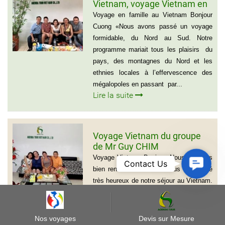
Vietnam, voyage Vietnam en
famille de 15 jours, La famille
Voyage en famille au Vietnam Bonjour
Edouard, Tele: 0612011750
Cuong «Nous avons passé un voyage
formidable, du Nord au Sud. Notre
programme mariait tous les plaisirs du
pays, des montagnes du Nord et les
ethnies locales à l’effervescence des
mégalopoles en passant par...
Lire la suite
Voyage Vietnam du groupe
de Mr Guy CHIM
Voyage Vietnam Bonjour, Nous sommes
Contact
Contact Us
bien rentrés en France. Nous avons été
Us
très heureux de notre séjour au Vietnam.
Nous tenons à vous féliciter pour votre
organisation de notre circuit. Tous nos
transferts se sont bien passés et nous
Nos voyages
Devis sur Mesure