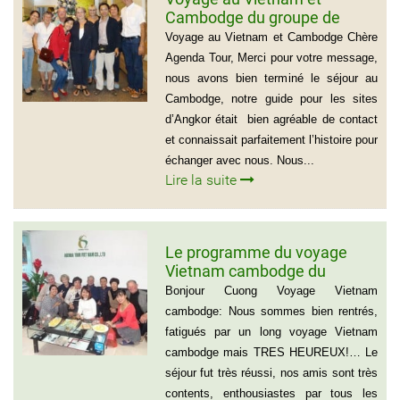
Cambodge du groupe de
madame Josette et Michel
Voyage au Vietnam et Cambodge Chère
GUILLON ( 6 personnes) 37
Agenda Tour, Merci pour votre message,
jours
nous avons bien terminé le séjour au
Cambodge, notre guide pour les sites
d’Angkor était bien agréable de contact
et connaissait parfaitement l’histoire pour
échanger avec nous. Nous...
Lire la suite
Le programme du voyage
Vietnam cambodge du
groupe de madame Anna
Bonjour Cuong Voyage Vietnam
BOVO
cambodge: Nous sommes bien rentrés,
fatigués par un long voyage Vietnam
cambodge mais TRES HEUREUX!… Le
séjour fut très réussi, nos amis sont très
contents, enthousiastes par tous les