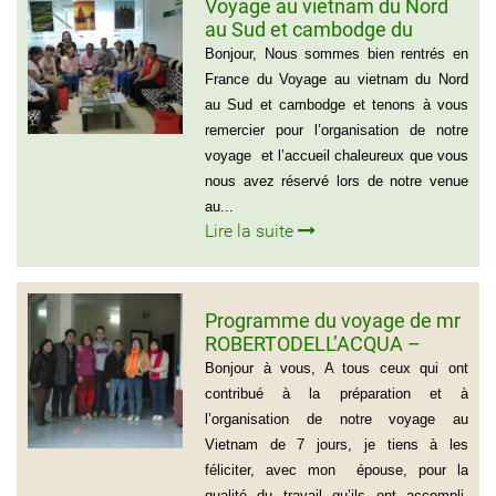
Voyage au vietnam du Nord
au Sud et cambodge du
groupe de Emilie CHAU – 6
Bonjour, Nous sommes bien rentrés en
personnes (21 jours)
France du Voyage au vietnam du Nord
au Sud et cambodge et tenons à vous
remercier pour l’organisation de notre
voyage et l’accueil chaleureux que vous
nous avez réservé lors de notre venue
au...
Lire la suite
Programme du voyage de mr
ROBERTODELL’ACQUA –
ITALIA
Bonjour à vous, A tous ceux qui ont
contribué à la préparation et à
l’organisation de notre voyage au
Vietnam de 7 jours, je tiens à les
féliciter, avec mon épouse, pour la
qualité du travail qu’ils ont accompli.