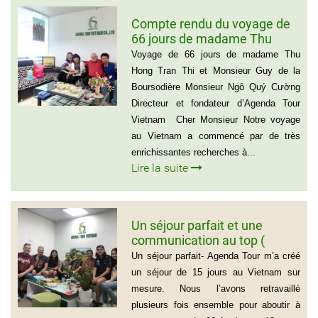
Compte rendu du voyage de
66 jours de madame Thu
Hong Tran Thi et Monsieur
Voyage de 66 jours de madame Thu
Guy de la Boursodière
Hong Tran Thi et Monsieur Guy de la
Boursodière Monsieur Ngô Quý Cường
Directeur et fondateur d’Agenda Tour
Vietnam Cher Monsieur Notre voyage
au Vietnam a commencé par de très
enrichissantes recherches à...
Lire la suite
Un séjour parfait et une
communication au top (
Groupe de la famille de Mr
Un séjour parfait- Agenda Tour m’a créé
PASCAL CESCON)
un séjour de 15 jours au Vietnam sur
mesure. Nous l’avons retravaillé
plusieurs fois ensemble pour aboutir à