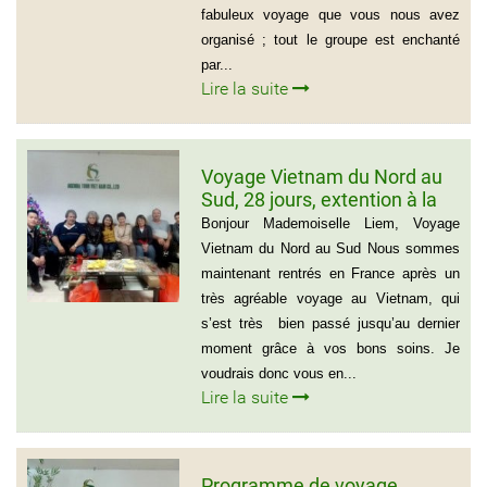
fabuleux voyage que vous nous avez
organisé ; tout le groupe est enchanté
par...
Lire la suite
Voyage Vietnam du Nord au
Sud, 28 jours, extention à la
plage de Muine du groupe de
Bonjour Mademoiselle Liem, Voyage
Mr Thierry Voinier
Vietnam du Nord au Sud Nous sommes
maintenant rentrés en France après un
très agréable voyage au Vietnam, qui
s’est très bien passé jusqu’au dernier
moment grâce à vos bons soins. Je
voudrais donc vous en...
Lire la suite
Programme de voyage