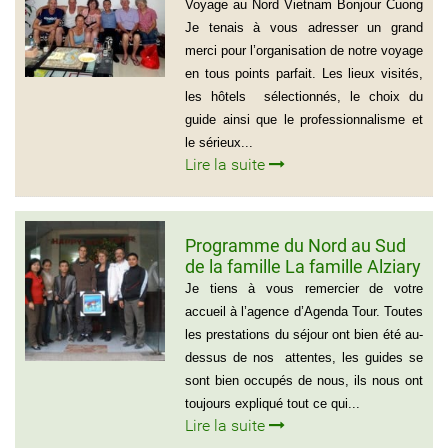
Marie Gammaitoni (Groupe
Voyage au Nord Vietnam Bonjour Cuong
de Provelli Eric)
Je tenais à vous adresser un grand
merci pour l’organisation de notre voyage
en tous points parfait. Les lieux visités,
les hôtels sélectionnés, le choix du
guide ainsi que le professionnalisme et
le sérieux...
Lire la suite
Programme du Nord au Sud
de la famille La famille Alziary
(Voyage Vietnam Nord au
Je tiens à vous remercier de votre
Sud)
accueil à l’agence d’Agenda Tour. Toutes
les prestations du séjour ont bien été au-
dessus de nos attentes, les guides se
sont bien occupés de nous, ils nous ont
toujours expliqué tout ce qui...
Lire la suite