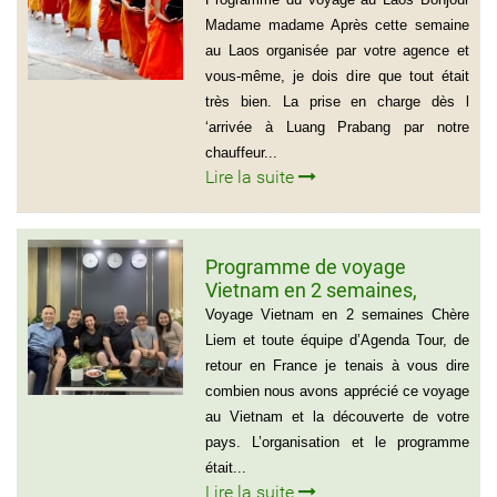
personnes
Madame madame Après cette semaine
au Laos organisée par votre agence et
vous-même, je dois dire que tout était
très bien. La prise en charge dès l
‘arrivée à Luang Prabang par notre
chauffeur...
Lire la suite
Programme de voyage
Vietnam en 2 semaines,
Famille Jean Pierre Massias
Voyage Vietnam en 2 semaines Chère
Liem et toute équipe d’Agenda Tour, de
retour en France je tenais à vous dire
combien nous avons apprécié ce voyage
au Vietnam et la découverte de votre
pays. L’organisation et le programme
était...
Lire la suite