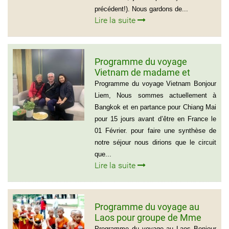
précédent!). Nous gardons de...
Lire la suite
Programme du voyage
Vietnam de madame et
Monsieur Michel et Michèle
Programme du voyage Vietnam Bonjour
LEROUX
Liem, Nous sommes actuellement à
Bangkok et en partance pour Chiang Mai
pour 15 jours avant d’être en France le
01 Février. pour faire une synthèse de
notre séjour nous dirions que le circuit
que...
Lire la suite
Programme du voyage au
Laos pour groupe de Mme
Samul Le Vourch, 7
Programme du voyage au Laos Bonjour