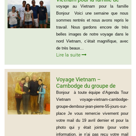
Mme BEAUGRAND
voyage au Vietnam pour la famille
Bonjour Voici une semaine que nous
sommes rentrés et nous avons repris le
travail. Nous gardons encore de très
belles images de notre voyage dans le
nord Vietnam, c’était magnifique, avec
de très beaux...
Lire la suite
Voyage Vietnam –
Cambodge du groupe de
madame et Monsieur
Bonjour à toute équipe d’Agenda Tour
DEMBOUR JEAN-PIERRE (55
Vietnam voyage-vietnam-cambodge-
jours sur place)
groupe-dembour-jean-pierre-55-jours-sur-
place Je vous remercie vivement pour
votre mail du 19 avril dernier et pour la
photo qui y était jointe (pour votre
information, je n’ai pas reçu votre mail