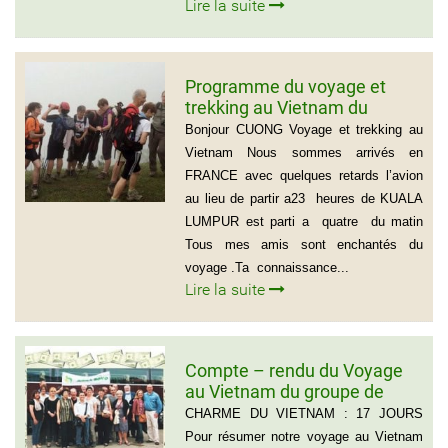
Lire la suite
Programme du voyage et
trekking au Vietnam du
groupe d’amis de Mr Louis
Bonjour CUONG Voyage et trekking au
COURTESOLLE (14
Vietnam Nous sommes arrivés en
personnes)
FRANCE avec quelques retards l’avion
au lieu de partir a23 heures de KUALA
LUMPUR est parti a quatre du matin
Tous mes amis sont enchantés du
voyage .Ta connaissance...
Lire la suite
Compte – rendu du Voyage
au Vietnam du groupe de
Madame ANNA BOVO
CHARME DU VIETNAM : 17 JOURS
(Groupe de 21 personnes) –
Pour résumer notre voyage au Vietnam