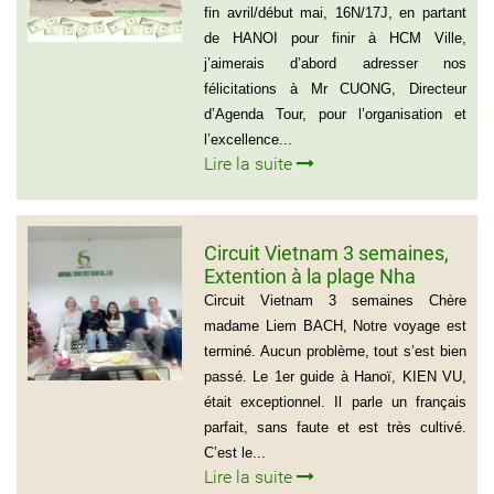
Français
fin avril/début mai, 16N/17J, en partant
de HANOI pour finir à HCM Ville,
j’aimerais d’abord adresser nos
félicitations à Mr CUONG, Directeur
d’Agenda Tour, pour l’organisation et
l’excellence...
Lire la suite
Circuit Vietnam 3 semaines,
Extention à la plage Nha
Trang, Groupe de Mr Jean-
Circuit Vietnam 3 semaines Chère
Pierre KERLING Téléphone en
madame Liem BACH, Notre voyage est
France: 06 13 01 66 06
terminé. Aucun problème, tout s’est bien
passé. Le 1er guide à Hanoï, KIEN VU,
était exceptionnel. Il parle un français
parfait, sans faute et est très cultivé.
C’est le...
Lire la suite