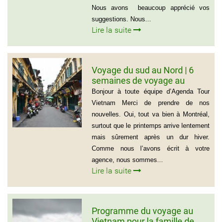
Nous avons beaucoup apprécié vos
suggestions. Nous...
Lire la suite
Voyage du sud au Nord | 6
semaines de voyage au
Vietnam – Madame
Bonjour à toute équipe d’Agenda Tour
Marguerite Côté et Monsieur
Vietnam Merci de prendre de nos
Gérald Lafleur – 001 514-355-
nouvelles. Oui, tout va bien à Montréal,
9066
surtout que le printemps arrive lentement
mais sûrement après un dur hiver.
Comme nous l’avons écrit à votre
agence, nous sommes...
Lire la suite
Programme du voyage au
Vietnam pour la famille de