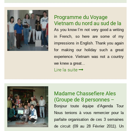
Programme du Voyage
Vietnam du nord au sud de la
famille de Vivien Schydlawsky
As you know I’m not very good a writing
in French, so here are some of my
impressions in English. Thank you again
for making our holiday such a great
experience. Vietnam was not a country
we knew a great...
Lire la suite
Madame Chassefiere Ales
(Groupe de 8 personnes –
Voyage du Nord au Sud
Bonjour toute équipe d’Agenda Tour
Vietnam)
Nous tenions à vous remercier pour la
parfaite organisation de ces 3 semaines
de circuit (09 au 28 Février 2011). Un