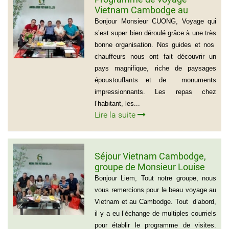
Vietnam Cambodge au
groupe de Madame CATHY et
Bonjour Monsieur CUONG, Voyage qui
les amis
s’est super bien déroulé grâce à une très
bonne organisation. Nos guides et nos
chauffeurs nous ont fait découvrir un
pays magnifique, riche de paysages
époustouflants et de monuments
impressionnants. Les repas chez
l’habitant, les...
Lire la suite
Séjour Vietnam Cambodge,
groupe de Monsieur Louise
De Seve, 3 semaines
Bonjour Liem, Tout notre groupe, nous
vous remercions pour le beau voyage au
Vietnam et au Cambodge. Tout d’abord,
il y a eu l’échange de multiples courriels
pour établir le programme de visites.