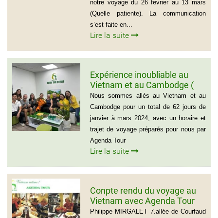
notre voyage du 26 fevrier au 13 mars
(Quelle patiente). La communication
s’est faite en...
Lire la suite
Expérience inoubliable au
Vietnam et au Cambodge (
Groupe de monsieur Jean
Nous sommes allés au Vietnam et au
Pierre Lapointe)
Cambodge pour un total de 62 jours de
janvier à mars 2024, avec un horaire et
trajet de voyage préparés pour nous par
Agenda Tour
Lire la suite
Conpte rendu du voyage au
Vietnam avec Agenda Tour
du groupe de Mr Philippe
Philippe MIRGALET 7.allée de Courfaud