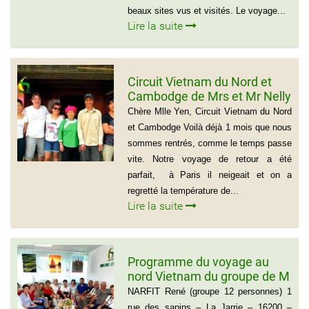
beaux sites vus et visités. Le voyage...
Lire la suite
Circuit Vietnam du Nord et
Cambodge de Mrs et Mr Nelly
et Christian BROSSARD
Chère Mlle Yen, Circuit Vietnam du Nord
et Cambodge Voilà déjà 1 mois que nous
sommes rentrés, comme le temps passe
vite. Notre voyage de retour a été
parfait, à Paris il neigeait et on a
regretté la température de...
Lire la suite
Programme du voyage au
nord Vietnam du groupe de M
NARFIT RENÉ(12
NARFIT René (groupe 12 personnes) 1
PERSONNES)
rue des sapins – La Jarrie – 16200 –