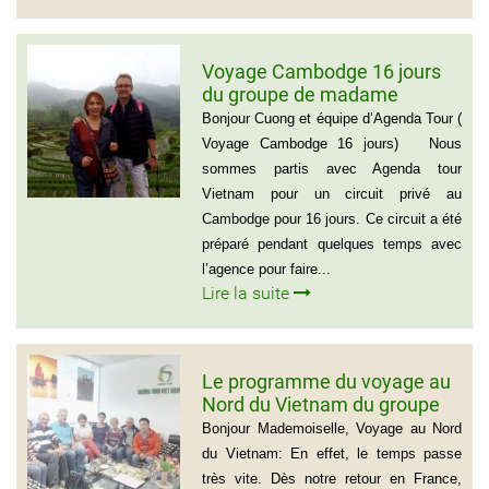
Voyage Cambodge 16 jours
du groupe de madame
Danielle et Monsieur Jean
Bonjour Cuong et équipe d’Agenda Tour (
Luc 0033 – 06 88 20 18 95
Voyage Cambodge 16 jours) Nous
sommes partis avec Agenda tour
Vietnam pour un circuit privé au
Cambodge pour 16 jours. Ce circuit a été
préparé pendant quelques temps avec
l’agence pour faire...
Lire la suite
Le programme du voyage au
Nord du Vietnam du groupe
de Madame Jacqueline
Bonjour Mademoiselle, Voyage au Nord
MONTAGNE
du Vietnam: En effet, le temps passe
très vite. Dès notre retour en France,