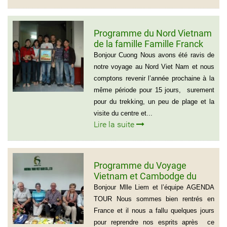
Programme du Nord Vietnam
de la famille Famille Franck
Alvarez ( Voyage Vietnam
Bonjour Cuong Nous avons été ravis de
Nord 10 jours)
notre voyage au Nord Viet Nam et nous
comptons revenir l’année prochaine à la
même période pour 15 jours, surement
pour du trekking, un peu de plage et la
visite du centre et...
Lire la suite
Programme du Voyage
Vietnam et Cambodge du
group de Mr LACROIX (6
Bonjour Mlle Liem et l’équipe AGENDA
personnes)
TOUR Nous sommes bien rentrés en
France et il nous a fallu quelques jours
pour reprendre nos esprits après ce