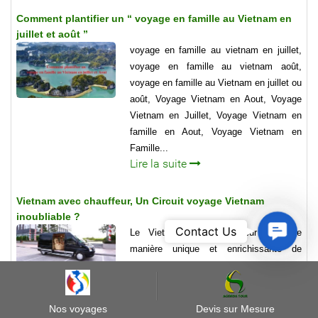
Comment plantifier un “ voyage en famille au Vietnam en
juillet et août ”
voyage en famille au vietnam en juillet,
voyage en famille au vietnam août,
voyage en famille au Vietnam en juillet ou
août, Voyage Vietnam en Aout, Voyage
Vietnam en Juillet, Voyage Vietnam en
famille en Aout, Voyage Vietnam en
Famille...
Lire la suite
Vietnam avec chauffeur, Un Circuit voyage Vietnam
inoubliable ?
Contact
Contact Us
Le Vietnam avec chauffeur est une
Us
manière unique et enrichissante de
découvrir ce pays magnifique. Voyager
au Vietnam offre un mélange d'histoire,
de culture,
Nos voyages
Devis sur Mesure
Lire la suite