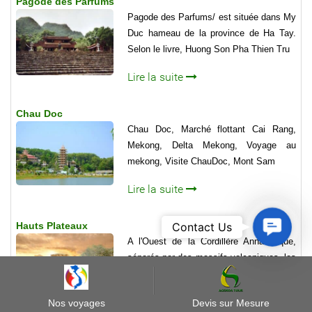
Pagode des Parfums
Pagode des Parfums/ est située dans My
Duc hameau de la province de Ha Tay.
Selon le livre, Huong Son Pha Thien Tru
Lire la suite
Chau Doc
Chau Doc, Marché flottant Cai Rang,
Mekong, Delta Mekong, Voyage au
mekong, Visite ChauDoc, Mont Sam
Lire la suite
Contact
Contact Us
Hauts Plateaux
Us
A l'Ouest de la Cordillère Annamitique,
séparés par des massifs volcaniques, les
Hauts Plateaux se succèdent du Nord au
Sud...
Nos voyages
Devis sur Mesure