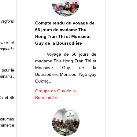
 régions
Compte rendu du voyage de
66 jours de madame Thu
Hong Tran Thi et Monsieur
evaux et
Guy de la Boursodière
tagnards
Voyage de 66 jours de
madame Thu Hong Tran Thi et
Monsieur Guy de la
 pour le
Boursodière Monsieur Ngô Quý
onnants.
Cường…
Groupe de Guy de la
Boursodière
ai et 4h
costumes
commerce