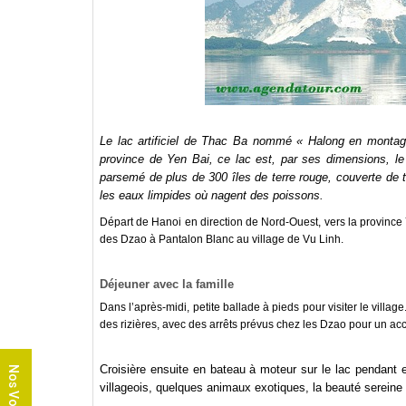
Le lac artificiel de Thac Ba nommé « Halong en montag
province de Yen Bai, ce lac est, par ses dimensions, le
parsemé de plus de 300 îles de terre rouge, couverte de t
les eaux limpides où nagent des poissons.
Départ de Hanoi en direction de Nord-Ouest, vers la province Y
des Dzao à Pantalon Blanc au village de Vu Linh.
Déjeuner avec la famille
Dans l’après-midi, petite ballade à pieds pour visiter le vill
des rizières, avec des arrêts prévus chez les Dzao pour un ac
Croisière ensuite en bateau à moteur sur le lac pendant e
Nos Voyages
villageois, quelques animaux exotiques, la beauté sereine 