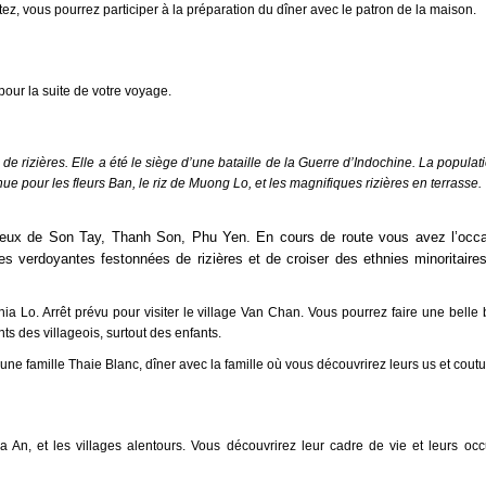
aitez, vous pourrez participer à la préparation du dîner avec le patron de la maison.
pour la suite de votre voyage.
 de rizières
. Elle a été le siège d’une bataille de la Guerre d’Indochine. La populati
ue pour les fleurs Ban, le riz de Muong Lo, et les magnifiques rizières en terrasse.
lieux de Son Tay, Thanh Son, Phu Yen. En cours de route vous avez l’occ
 verdoyantes festonnées de rizières et de croiser des ethnies minoritaire
ia Lo. Arrêt prévu pour visiter le village Van Chan. Vous pourrez faire une belle
ts des villageois, surtout des enfants.
z une famille Thaie Blanc, dîner avec la famille où vous découvrirez leurs us et cout
 An, et les villages alentours. Vous découvrirez leur cadre de vie et leurs occ