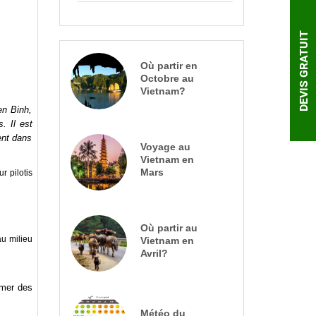
DEVIS GRATUIT
Où partir en
Octobre au
Vietnam?
en Binh,
. Il est
ent dans
Voyage au
Vietnam en
Mars
r pilotis
Où partir au
au milieu
Vietnam en
Avril?
amer des
Météo du