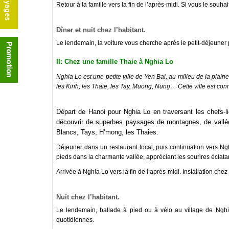
Retour à la famille vers la fin de l’après-midi. Si vous le souh
Dîner et nuit chez l’habitant
.
Le lendemain, la voiture vous cherche après le petit-déjeuner 
II: Chez une famille Thaie à Nghia Lo
Nghia Lo est une petite ville de Yen Bai, au milieu de la plaine
les Kinh, les Thaie, les Tay, Muong, Nung… Cette ville est conn
Départ de Hanoi pour Nghia Lo en traversant les chefs-
découvrir de superbes paysages de montagnes, de vallées
Blancs, Tays, H’mong, les Thaies.
Déjeuner dans un restaurant local, puis continuation vers Ngh
pieds dans la charmante vallée, appréciant les sourires éclatan
Arrivée à Nghia Lo vers la fin de l’après-midi. Installation che
Nuit chez l’habitant.
Le lendemain, ballade à pied ou à vélo au village de Nghia
quotidiennes.