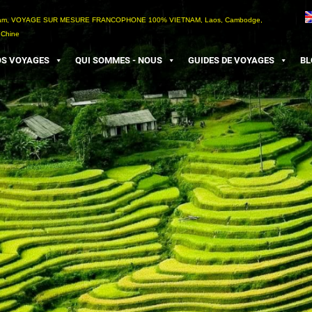
etnam, VOYAGE SUR MESURE FRANCOPHONE 100% VIETNAM, Laos, Cambodge,
 Chine
S VOYAGES
QUI SOMMES - NOUS
GUIDES DE VOYAGES
BL