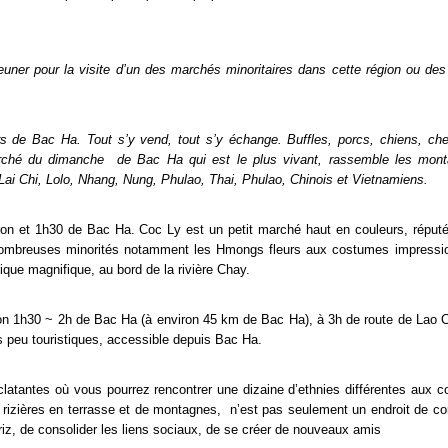
jeuner pour la visite d’un des marchés minoritaires dans cette région ou des
rs de Bac Ha. Tout s’y vend, tout s’y échange. Buffles, porcs, chiens, ch
Marché du dimanche de Bac Ha qui est le plus vivant, rassemble les mon
ai Chi, Lolo, Nhang, Nung, Phulao, Thai, Phulao, Chinois et Vietnamiens.
on et 1h30 de Bac Ha. Coc Ly est un petit marché haut en couleurs, réputé
nombreuses minorités notamment les Hmongs fleurs aux costumes impressi
que magnifique, au bord de la rivière Chay.
on 1h30 ~ 2h de Bac Ha (à environ 45 km de Bac Ha), à 3h de route de Lao C
s peu touristiques, accessible depuis Bac Ha.
atantes où vous pourrez rencontrer une dizaine d’ethnies différentes aux 
izières en terrasse et de montagnes, n’est pas seulement un endroit de 
 riz, de consolider les liens sociaux, de se créer de nouveaux amis