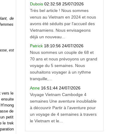
Dubois
02:32:58 25/07/2026
Très bel article ! Nous sommes
venus au Vietnam en 2024 et nous
lant, de
avons été séduits par l'accueil des
s femmes
Vietnamiens. Nous envisageons
déjà un nouveau...
Patrick
18:10:56 24/07/2026
asse, est
Nous sommes un couple de 68 et
70 ans et nous prévoyons un grand
voyage du 5 semaines. Nous
souhaitons voyager à un rythme
tranquille,...
Anne
16:51:44 24/07/2026
 vers le
Voyage Vietnam Cambodge 4
 ensuite
semaines Une aventure inoubliable
e H’mong
à découvrir Partir à l’aventure pour
rasse de
un voyage de 4 semaines à travers
un petit
le Vietnam et le...
 le trek
éparation