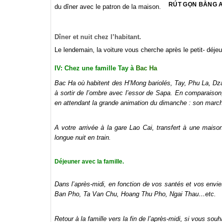
RÚT GỌN BẰNG A
du dîner avec le patron de la maison.
Dîner et nuit chez l’habitant.
Le lendemain, la voiture vous cherche après le petit- déjeu
IV: Chez une famille Tay à
Bac Ha
Bac Ha où habitent des H’Mong bariolés, Tay, Phu La, Dz
à sortir de l’ombre avec l’essor de Sapa. En comparaison, 
en attendant la grande animation du dimanche : son marc
A votre arrivée à la gare Lao Cai, transfert à une mai
longue nuit en train.
Déjeuner avec la famille.
Dans l’après-midi, en fonction de vos santés et vos envi
Ban Pho, Ta Van Chu, Hoang Thu Pho, Ngai Thau…etc.
Retour à la famille vers la fin de l’après-midi, si vous sou