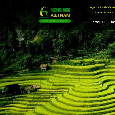
Passer
Agence locale Vi
au
Thailande, Birmanie,
contenu
ACCUEIL
NO