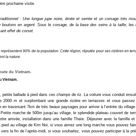
tre prochaine visite.
ditionnel : Une longue jupe noire, droite et serrée et un corsage très mou
e boutons en argent. Sous le corsage, de la base des seins à la taille, le
ant effet de corset.
représentent 90% de la population. Cette région, réputée pour ses rizières en terr
nt la nature.
route du Vietnam.
du Vietnam
.
 petite ballade à pied dans ces champs de riz. La voiture vous conduit ensuit
e 2000 m et surplombant une grande rizière en terrasses et vous passez
e en traversant 7km de très beaux paysages pour arriver à l’entrée du villag
etite marche de 500m jusqu’au village, le splendide plateau couvert de ter
re arrivée, installation dans une famille Thaïe. Déjeuner avec la famille et 
à pied au village de Kim Noi, si vous aimez une long marche vous pouvez faire
e vers la fin de l’après-midi, si vous souhaitez, vous pouvez participer à la pr