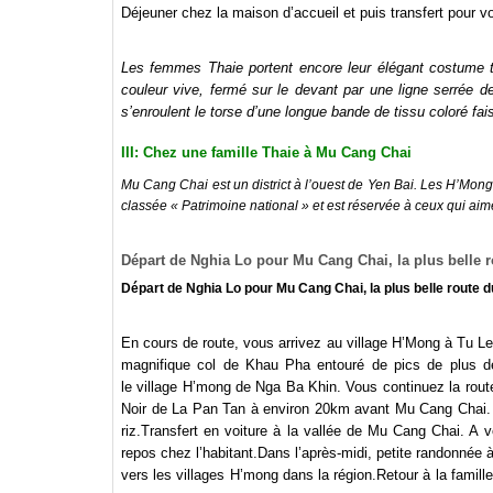
Déjeuner chez la maison d’accueil et puis transfert pour vo
Les femmes Thaie portent encore leur élégant costume tra
couleur vive, fermé sur le devant par une ligne serrée d
s’enroulent le torse d’une longue bande de tissu coloré fais
III: Chez une famille Thaie à Mu Cang Chai
Mu Cang Chai est un district à l’ouest de Yen Bai
. Les H’Mong 
classée « Patrimoine national » et est réservée à ceux qui aime
Départ de Nghia Lo pour Mu Cang Chai, la plus belle 
Départ de Nghia Lo pour Mu Cang Chai, la plus belle route 
En cours de route, vous arrivez au village H’Mong à Tu Le,
magnifique col de Khau Pha entouré de pics de plus d
le village H’mong de Nga Ba Khin. Vous continuez la rout
Noir de La Pan Tan à environ 20km avant Mu Cang Chai. P
riz.
Transfert en voiture à la vallée de Mu Cang Chai. A vot
repos chez l’habitant.
Dans l’après-midi, petite randonnée 
vers les villages H’mong dans la région.
Retour à la famill