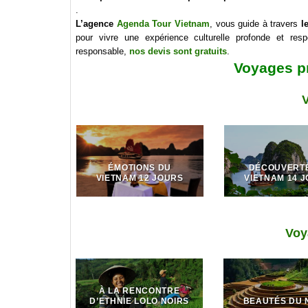
.
L’agence
Agenda Tour Vietnam
, vous guide à travers
l
pour vivre une expérience culturelle profonde et res
responsable,
nos devis sont gratuits
.
Voyages p
ÉMOTIONS DU
DÉCOUVERT
VIETNAM 12 JOURS
VIETNAM 14 
Voy
À LA RENCONTRE
D’ETHNIE LOLO NOIRS
BEAUTÉS DU 