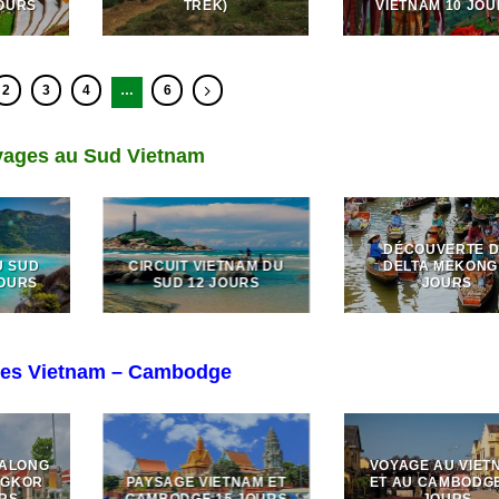
JOURS
TREK)
VIETNAM 10 JO
2
3
4
…
6
yages au Sud Vietnam
DÉCOUVERTE 
U SUD
CIRCUIT VIETNAM DU
DELTA MEKONG
JOURS
SUD 12 JOURS
JOURS
es Vietnam – Cambodge
HALONG
VOYAGE AU VIET
NGKOR
PAYSAGE VIETNAM ET
ET AU CAMBODGE
URS
CAMBODGE 15 JOURS
JOURS