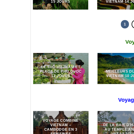
15 JOURS
VIETNAM 14 
1
Vo
LE SUD VIETNAM ET
PLAGE DE PHU QUOC
MEILLEURS D
12 JOURS
VIETNAM 10 
Voyag
VOYAGE COMBINÉ
VIETNAM –
DE LA BAIE D’
CAMBODGE EN 3
AU TEMPLE A
SEMAINES
VAT 13 JO