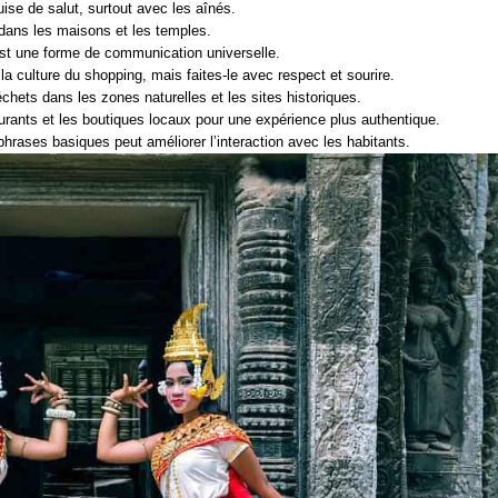
ise de salut, surtout avec les aînés.
dans les maisons et les temples.
st une forme de communication universelle.
la culture du shopping, mais faites-le avec respect et sourire.
chets dans les zones naturelles et les sites historiques.
aurants et les boutiques locaux pour une expérience plus authentique.
hrases basiques peut améliorer l’interaction avec les habitants.