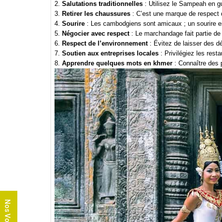
2.
Salutations traditionnelles
: Utilisez le Sampeah en gu
3.
Retirer les chaussures
: C’est une marque de respect 
4.
Sourire
: Les cambodgiens sont amicaux ; un sourire e
5.
Négocier avec respect
: Le marchandage fait partie de 
6.
Respect de l’environnement
: Évitez de laisser des dé
7.
Soutien aux entreprises locales
: Privilégiez les rest
8.
Apprendre quelques mots en khmer
: Connaître des p
Nos Voyages