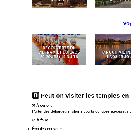
Vo
DÉCOUVERTE DU
VIETNAM ET DU LAOS
CIRCUIT VIET
20 JOURS/ 19 NUITS
LAOS 15 JO
1️⃣ Peut-on visiter les temples en
❌ À éviter :
Porter des débardeurs, shorts courts ou jupes au-dessus
✅ À faire :
Épaules couvertes