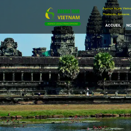
Passer
Agence locale Vi
au
Thailande, Birmanie,
contenu
ACCUEIL
NO