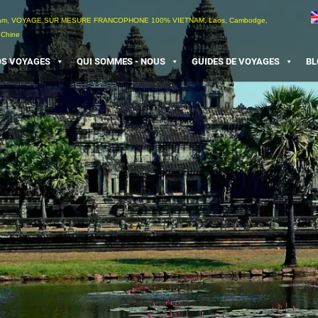
etnam, VOYAGE SUR MESURE FRANCOPHONE 100% VIETNAM, Laos, Cambodge,
 Chine
S VOYAGES
QUI SOMMES - NOUS
GUIDES DE VOYAGES
BL