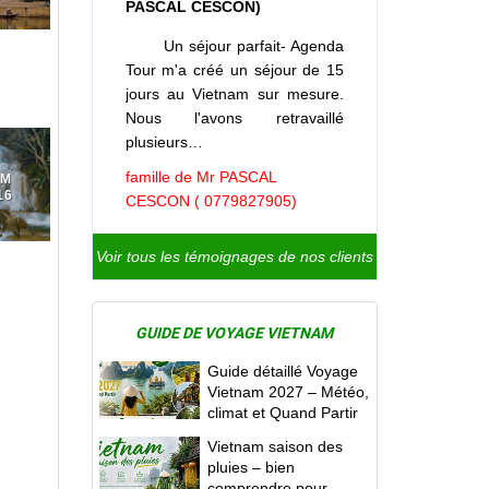
PASCAL CESCON)
Un séjour parfait- Agenda
Tour m'a créé un séjour de 15
jours au Vietnam sur mesure.
Nous l'avons retravaillé
plusieurs…
famille de Mr PASCAL
AM
16
CESCON ( 0779827905)
Voir tous les témoignages de nos clients
GUIDE DE VOYAGE VIETNAM
Guide détaillé Voyage
Vietnam 2027 – Météo,
climat et Quand Partir
Vietnam saison des
pluies – bien
comprendre pour