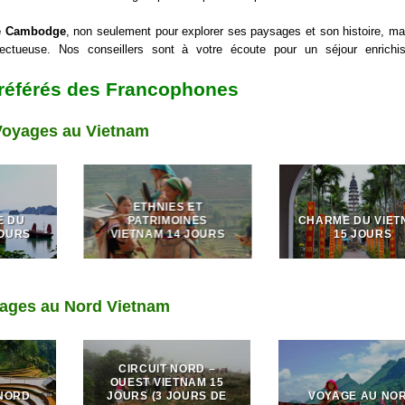
e Cambodge
, non seulement pour explorer ses paysages et son histoire, ma
pectueuse. Nos conseillers sont à votre écoute pour un séjour enrichi
référés des Francophones
Voyages au Vietnam
ETHNIES ET
E DU
PATRIMOINES
CHARME DU VIET
JOURS
VIETNAM 14 JOURS
15 JOURS
ages au Nord Vietnam
CIRCUIT NORD –
OUEST VIETNAM 15
NORD
JOURS (3 JOURS DE
VOYAGE AU NO