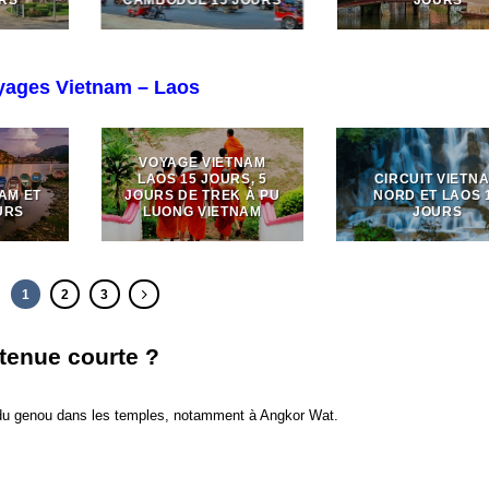
yages Vietnam – Laos
VOYAGE VIETNAM
LAOS 15 JOURS, 5
CIRCUIT VIETN
NAM ET
JOURS DE TREK À PU
NORD ET LAOS 
URS
LUONG VIETNAM
JOURS
1
2
3
 tenue courte ?
 du genou dans les temples, notamment à
Angkor Wat
.