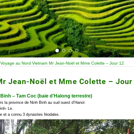
»
Voyage au Nord Vietnam Mr Jean-Noël et Mme Colette – Jour 12
r Jean-Noël et Mme Colette – Jour
Binh – Tam Coc (baie d’Halong terrestre)
rs la province de Ninh Binh au sud ouest d’Hanoï.
inh- Le.
le et a connu 3 dynasties féodales.