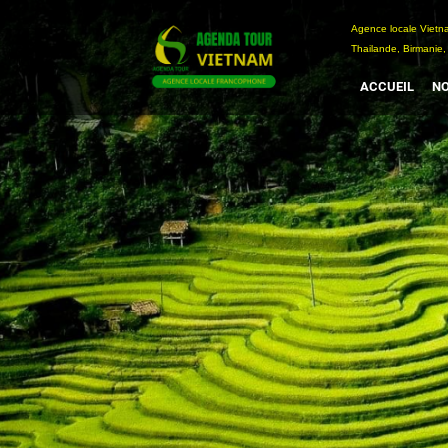
Passer
Agence locale Vi
au
Thailande, Birmanie,
contenu
ACCUEIL
NO