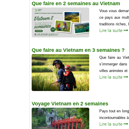
Que faire en 2 semaines au Vietnam
Vous vous demand
ce pays aux multi
traditions riches,
Lire la suite
Que faire au Vietnam en 3 semaines ?
Que faire au Vie
s’immerger dans 
villes animées et
Lire la suite
Voyage Vietnam en 2 semaines
Pays tout en long
incontournables à
Lire la suite