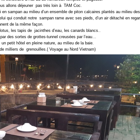
 nous allons déjeuner pas très loin à TAM Coc.
mi en sampan au milieu d’un ensemble de piton calcaires plantés au milieu des
.Celui qui conduit notre sampan rame avec ses pieds, d’un air détaché en regar
nent de la même façon.
tus, les tapis de jacinthes d’eau, les canards blancs..
par des sortes de grottes-tunnel creusées par l’eau…
un petit hôtel en pleine nature, au milieu de la baie.
e milliers de grenouilles.( Voyage au Nord Vietnam)