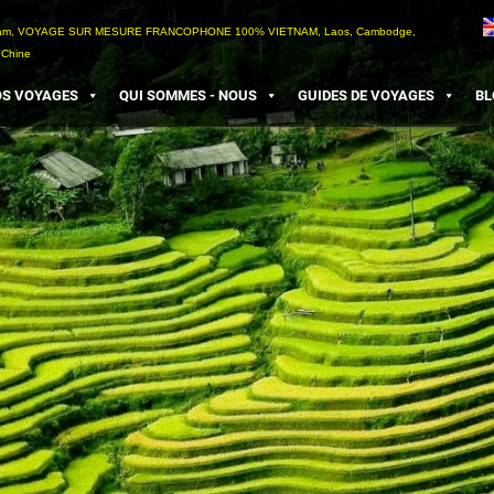
etnam, VOYAGE SUR MESURE FRANCOPHONE 100% VIETNAM, Laos, Cambodge,
 Chine
S VOYAGES
QUI SOMMES - NOUS
GUIDES DE VOYAGES
BL