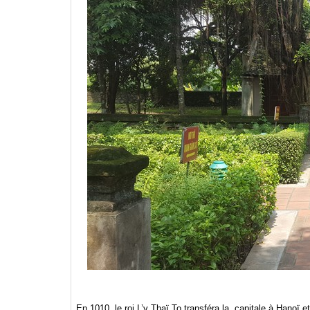
En 1010, le roi L’y Thaï To transféra la capitale à Hanoï 