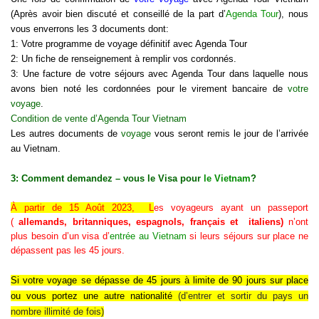
(Après avoir bien discuté et conseillé de la part d’
Agenda Tour
), nous
vous enverrons les 3 documents dont:
1: Votre programme de voyage définitif avec Agenda Tour
2: Un fiche de renseignement à remplir vos cordonnés.
3: Une facture de votre séjours avec Agenda Tour dans laquelle nous
avons bien noté les cordonnées pour le virement bancaire de
votre
voyage
.
Condition de vente d’Agenda Tour Vietnam
Les autres documents de
voyage
vous seront remis le jour de l’arrivée
au Vietnam.
3: Comment demandez – vous le Visa pour
le Vietnam
?
À partir de 15 Août 2023, L
es voyageurs ayant un passeport
(
allemands, britanniques, espagnols, français et italiens)
n’ont
plus besoin d’un visa d’
entrée au Vietnam
si leurs séjours sur place ne
dépassent pas les 45 jours.
Si
votre voyage se dépasse de 45 jours à limite de 90 jours sur place
ou vous portez une autre nationalité
(d’
entrer et sortir du pays un
nombre illimité de fois
)