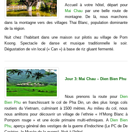
Accueil à votre hôtel, départ pour
Mai Chau
par une belle route de
montagne. De là, nous marchons
dans la montagne vers des villages Thai Blanc, population dominante
de la région.
Nuit chez l’habitant dans une maison sur pilotis au village de Pom
Koong. Spectacle de danse et musique traditionnelle le soir.
Dégustation de vin local (« Can ») à base de riz gluant fermenté.
Jour 3: Mai Chau – Dien Bien Phu
Nous prenons la route pour
Dien
Bien Phu
en franchissant le col de Pha Din, un des plus longs cols
routiers du Vietnam, culminant à 1500 mètres. Au milieu du col, nous
nous arrêtons pour découvrir un village de l’ethnie « H’Mong Blanc à
Pompom rouge » et une école primaire multi-ethniques. A
Dien Bien
Phu
, aperçu général des vestiges de la guerre d’Indochine (Le PC de De
Castries, le Musée de la guerre). Nuit à l’hôtel.