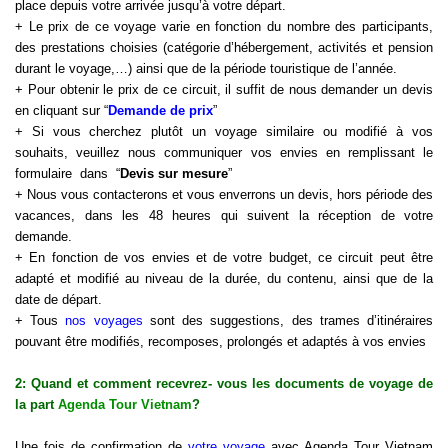
place depuis votre arrivée jusqu’à votre départ.
+ Le prix de ce voyage varie en fonction du nombre des participants,
des prestations choisies (catégorie d’hébergement, activités et pension
durant le
voyage
,…) ainsi que de la période touristique de l’année.
+ Pour obtenir le prix de ce circuit, il suffit de nous demander un devis
en cliquant sur “
Demande de prix
”
+ Si vous cherchez plutôt un voyage similaire ou modifié à vos
souhaits, veuillez nous communiquer vos envies en remplissant le
formulaire dans “
Devis sur mesure
”
+ Nous vous contacterons et vous enverrons un devis, hors période des
vacances, dans les 48 heures qui suivent la réception de votre
demande.
+ En fonction de vos envies et de votre budget, ce circuit peut être
adapté et modifié au niveau de la durée, du contenu, ainsi que de la
date de départ.
+ Tous
nos voyages
sont des suggestions, des trames d’itinéraires
pouvant être modifiés, recomposes, prolongés et adaptés à vos envies
2: Quand et comment recevrez- vous les documents de voyage de
la part
Agenda Tour Vietnam
?
Une fois de confirmation de
votre voyage
avec Agenda Tour Vietnam