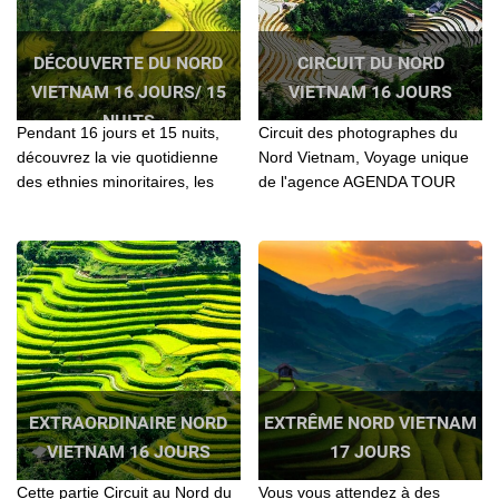
DÉCOUVERTE DU NORD
CIRCUIT DU NORD
VIETNAM 16 JOURS/ 15
VIETNAM 16 JOURS
NUITS
Pendant 16 jours et 15 nuits,
Circuit des photographes du
découvrez la vie quotidienne
Nord Vietnam, Voyage unique
des ethnies minoritaires, les
de l'agence AGENDA TOUR
balades à vélo dans la
VIETNAM. Découverte
campagne, passez des nuits
culturelle, historique,
chez l’habitant, apprenez à
authentique, Aventure, en moto
cuisiner et détendez-vous le
taxi, balade à pider,
temps d’une croisière en
Randonnée – Voyage privé
bateau.
EXTRAORDINAIRE NORD
EXTRÊME NORD VIETNAM
VIETNAM 16 JOURS
17 JOURS
Cette partie Circuit au Nord du
Vous vous attendez à des