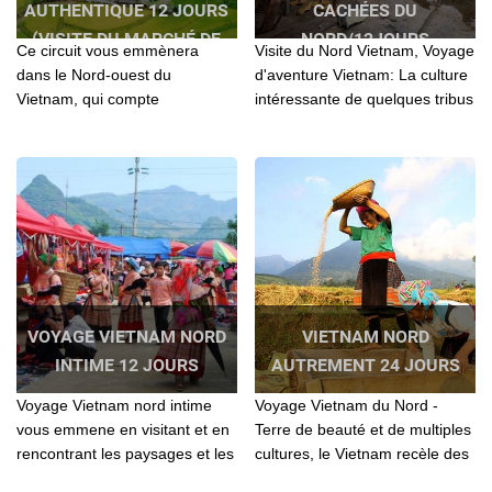
AUTHENTIQUE 12 JOURS
CACHÉES DU
(VISITE DU MARCHÉ DE
NORD/12JOURS
Ce circuit vous emmènera
Visite du Nord Vietnam, Voyage
L’AMOUR MOC CHAU)
dans le Nord-ouest du
d'aventure Vietnam: La culture
Vietnam, qui compte
intéressante de quelques tribus
incontestablement parmi les
des collines et les paysages
plus belles régions d'Asie...
montagneux...
VOYAGE VIETNAM NORD
VIETNAM NORD
INTIME 12 JOURS
AUTREMENT 24 JOURS
Voyage Vietnam nord intime
Voyage Vietnam du Nord -
vous emmene en visitant et en
Terre de beauté et de multiples
rencontrant les paysages et les
cultures, le Vietnam recèle des
gens les plus aimables au Nord
trésors naturels et