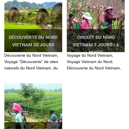
DÉCOUVERTE DU NORD
CIRCUIT DU NORD
VIETNAM 20 JOURS
VIETNAM 7 JOURS / 6
NUITS
Découverte du Nord Vietnam,
Voyage du Nord Vietnam,
Voyage ”Découverte” de sites
Voyage Vietnam du Nord,
naturels du Nord Vietnam, du
Découverte du Nord Vietnam,
bassin du Fleuve Rouge aux
Vietnam Nord Ouest, Nord
montagnes des rochers
Ouest Vietnam
calcaires de Ha Giang