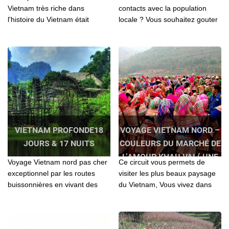
Vietnam très riche dans
contacts avec la population
l'histoire du Vietnam était
locale ? Vous souhaitez gouter
considérée comme une région
à une nouvelle sensation de
lointaine et aussi très
bout du monde? Ce circuit est
sauvage...
fait pour vous...
VIETNAM PROFONDE18
VOYAGE VIETNAM NORD –
JOURS & 17 NUITS
COULEURS DU MARCHÉ DE
L’AMOUR KHAU VAI ( UNE
Voyage Vietnam nord pas cher
Ce circuit vous permets de
FOIS PAR AN)
exceptionnel par les routes
visiter les plus beaux paysage
buissonnières en vivant des
du Vietnam, Vous vivez dans
moments aussi originaux que
des points forts avec des gens
privilégiés à travers des
multicolors aimables..
paysages.