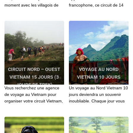
moment avec les villagois de
francophone, ce circuit de 14
LoLos qu'on y a tourné
jours a pour objectif une
l'émission Terre inconnue,
découverte de la beauté du
présenté sur France 2
Nord Vietnam
CIRCUIT NORD – OUEST
VOYAGE AU NORD
VIETNAM 15 JOURS (3
VIETNAM 10 JOURS
JOURS DE TREK)
Vous recherchez une agence
Un voyage au Nord Vietnam 10
de voyage au Vietnam pour
jours deviendra un souvenir
organiser votre circuit Vietnam,
inoubliable. Chaque jour vous
Laos, Cambodge? Contactez l'
apportera une chose surprise
agence locale Agenda Tour
et intéressante...
pour vos séjours