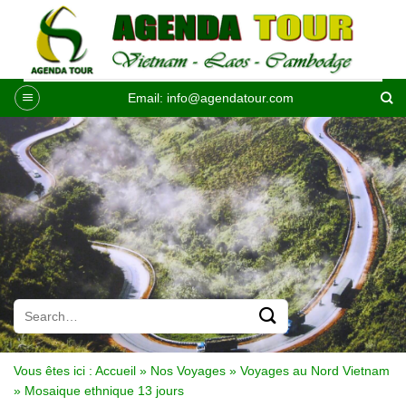
Passer
au
contenu
Email:
info@agendatour.com
Vous êtes ici :
Accueil
»
Nos Voyages
»
Voyages au Nord Vietnam
»
Mosaique ethnique 13 jours