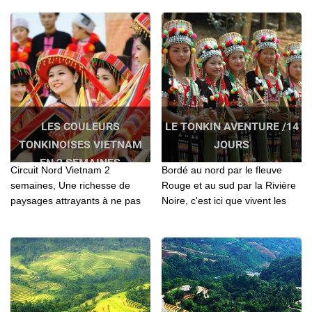
Vietnam
d'hospitalité...
LES COULEURS
LE TONKIN AVENTURE /14
TONKINOISES VIETNAM
JOURS
EN 2 SEMAINES
Circuit Nord Vietnam 2
Bordé au nord par le fleuve
semaines, Une richesse de
Rouge et au sud par la Rivière
paysages attrayants à ne pas
Noire, c'est ici que vivent les
rater en voyageant le Nord
minorités comme les Hmong,
Vietnam: Hanoi - Nghia Lo - Mu
Dao, Tay, Phu La , LoLo, San
Cang Chai - Ha Giang - Ba Be -
Chi…
Baie d'Halong - Ninh Binh