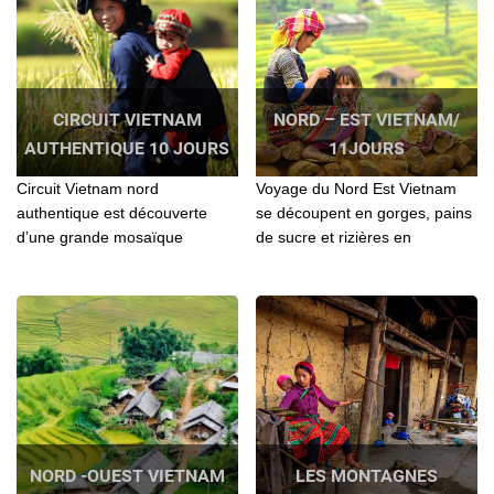
CIRCUIT VIETNAM
NORD – EST VIETNAM/
AUTHENTIQUE 10 JOURS
11JOURS
Circuit Vietnam nord
Voyage du Nord Est Vietnam
authentique est découverte
se découpent en gorges, pains
d’une grande mosaïque
de sucre et rizières en
ethnique du Nord Ouest du
terrasses. Au cœur de cette
Vietnam...
nature luxuriante...
NORD -OUEST VIETNAM
LES MONTAGNES