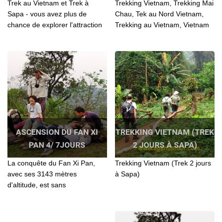
Trek au Vietnam et Trek à
Trekking Vietnam, Trekking Mai
Sapa - vous avez plus de
Chau, Tek au Nord Vietnam,
chance de explorer l'attraction
Trekking au Vietnam, Vietnam
de Sapa, comprendre mieux la
trekking, Trek au Vietnam,
culture des différentes
Vietnam trek
minorités
ASCENSION DU FAN XI
TREKKING VIETNAM (TREK
PAN 4/ 7JOURS
2 JOURS À SAPA)
La conquête du Fan Xi Pan,
Trekking Vietnam (Trek 2 jours
avec ses 3143 mètres
à Sapa)
d'altitude, est sans
comparaison avec celle des
hauts sommets