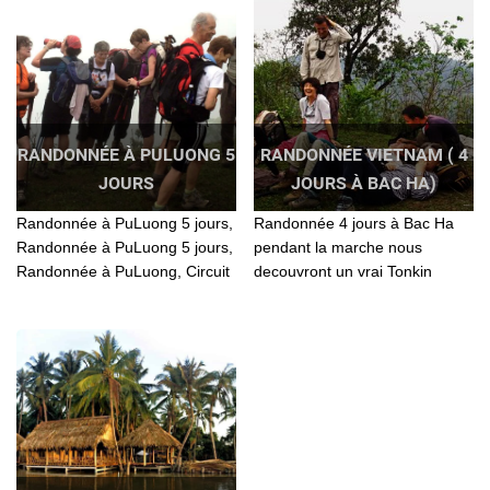
RANDONNÉE À PULUONG 5
RANDONNÉE VIETNAM ( 4
JOURS
JOURS À BAC HA)
Randonnée à PuLuong 5 jours,
Randonnée 4 jours à Bac Ha
Randonnée à PuLuong 5 jours,
pendant la marche nous
Randonnée à PuLuong, Circuit
decouvront un vrai Tonkin
à PuLuong 5 jours, Trekking
authentique, avec ses
PuLuong 5 jours, Trek
habitants qui vivent à l'arbri de
PuLuong 5 jours
la modernisation