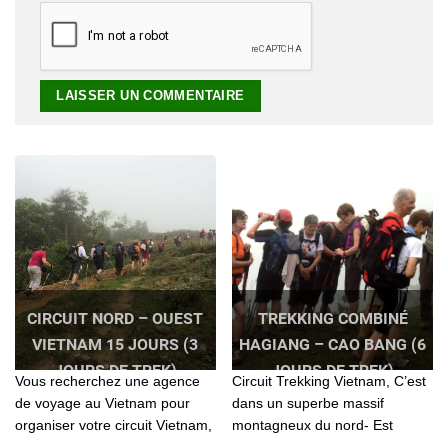
CIRCUIT NORD – OUEST
TREKKING COMBINÉ
VIETNAM 15 JOURS (3
HAGIANG – CAO BANG (6
JOURS DE TREK)
JOURS DE TREK)
Vous recherchez une agence
Circuit Trekking Vietnam, C’est
de voyage au Vietnam pour
dans un superbe massif
organiser votre circuit Vietnam,
montagneux du nord- Est
Laos, Cambodge? Contactez l'
vietnam, à la frontière de la