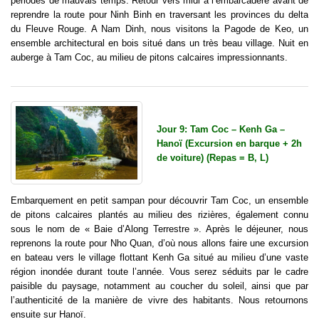
périodes de mauvais temps. Retour vers midi à l’embarcadère avant de
reprendre la route pour Ninh Binh en traversant les provinces du delta
du Fleuve Rouge. A Nam Dinh, nous visitons la Pagode de Keo, un
ensemble architectural en bois situé dans un très beau village. Nuit en
auberge à Tam Coc, au milieu de pitons calcaires impressionnants.
Jour 9: Tam Coc – Kenh Ga –
Hanoï (Excursion en barque + 2h
de voiture) (Repas = B, L)
Embarquement en petit sampan pour découvrir Tam Coc, un ensemble
de pitons calcaires plantés au milieu des rizières, également connu
sous le nom de « Baie d’Along Terrestre ». Après le déjeuner, nous
reprenons la route pour Nho Quan, d’où nous allons faire une excursion
en bateau vers le village flottant Kenh Ga situé au milieu d’une vaste
région inondée durant toute l’année. Vous serez séduits par le cadre
paisible du paysage, notamment au coucher du soleil, ainsi que par
l’authenticité de la manière de vivre des habitants. Nous retournons
ensuite sur Hanoï.