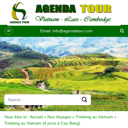
Passer
au
contenu
Email:
info@agendatour.com
Vous êtes ici :
Accueil
»
Nos Voyages
»
Trekking au Vietnam
»
Trekking au Vietnam (4 jours à Cao Bang)