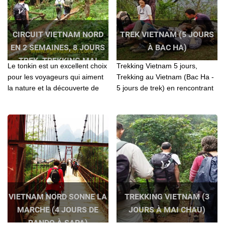
CIRCUIT VIETNAM NORD
TREK VIETNAM (5 JOURS
EN 2 SEMAINES, 8 JOURS
À BAC HA)
TREK, TREKKING MAI
Le tonkin est un excellent choix
Trekking Vietnam 5 jours,
CHAU ET PU LUONG
pour les voyageurs qui aiment
Trekking au Vietnam (Bac Ha -
la nature et la découverte de
5 jours de trek) en rencontrant
l’authenticité de la vie des
les: H’Mong bariolés, Taï, Phu
montagnards.
La, Dzao
VIETNAM NORD SONNE LA
TREKKING VIETNAM (3
MARCHE (4 JOURS DE
JOURS À MAI CHAU)
RANDO À SAPA)