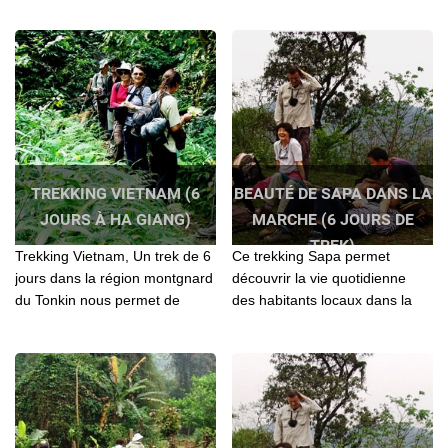
agence locale Agenda Tour
Chine, que résident les tribus
pour vos séjours
montagnardes...
TREKKING VIETNAM (6
BEAUTÉ DE SAPA DANS LA
JOURS À HA GIANG)
MARCHE (6 JOURS DE
TREK)
Trekking Vietnam, Un trek de 6
Ce trekking Sapa permet
jours dans la région montgnard
découvrir la vie quotidienne
du Tonkin nous permet de
des habitants locaux dans la
découvrir la vrai vie des
région de la montagne du Nord
minorités ethniques/Trekking
Vietnam et la coustime coloré
au Vietnam
traditionnels...