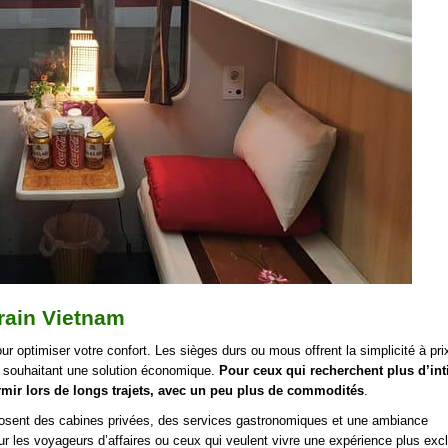
train Vietnam
r optimiser votre confort. Les sièges durs ou mous offrent la simplicité à pri
s souhaitant une solution économique.
Pour ceux qui recherchent plus d’int
ormir lors de longs trajets, avec un peu plus de commodités
.
roposent des cabines privées, des services gastronomiques et une ambiance
 les voyageurs d’affaires ou ceux qui veulent vivre une expérience plus excl