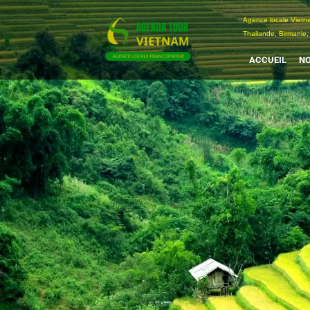
Passer
Agence locale Vi
au
Thailande, Birmanie,
contenu
ACCUEIL
NO