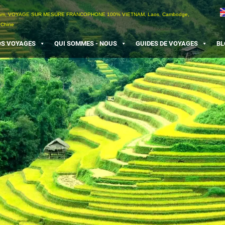
etnam, VOYAGE SUR MESURE FRANCOPHONE 100% VIETNAM, Laos, Cambodge,
 Chine
S VOYAGES
QUI SOMMES - NOUS
GUIDES DE VOYAGES
BL