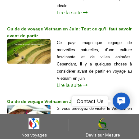
idéale...
Lire la suite
Guide de voyage Vietnam en Juin: Tout ce qu’il faut savoir
avant de partir
Ce pays magnifique regorge de
merveilles naturelles, d'une culture
fascinante et de villes animées.
Cependant, il y a quelques choses à
considérer avant de partir en voyage au
Vietnam en juin
Lire la suite
Contact
Contact Us
Guide de voyage Vietnam en Juillet
Us
Si vous prévoyez de visiter le Vietnam en
juillet, alors vous avez choisi une période
idéale pour explorer ce pays magnifique.
Juillet est considéré comme l'un des
Nos voyages
Devis sur Mesure
meilleurs mois pour visiter le Vietnam